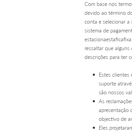
Com base nos termos
devido ao término do
conta e selecionar a 
sistema de pagamento
estacionaestaficafix
ressaltar que alguns
descrições para ter 
Estes clientes
suporte atravé
são nossos va
As reclamaçõe
apresentação 
objectivo de a
Eles projetara