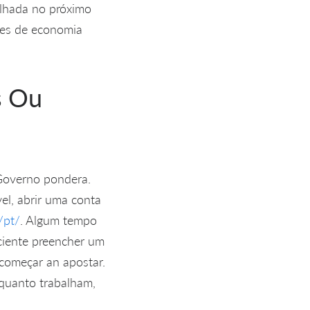
alhada no próximo
des de economia
s Ou
 Governo pondera.
l, abrir uma conta
/pt/
. Algum tempo
iciente preencher um
 começar an apostar.
quanto trabalham,