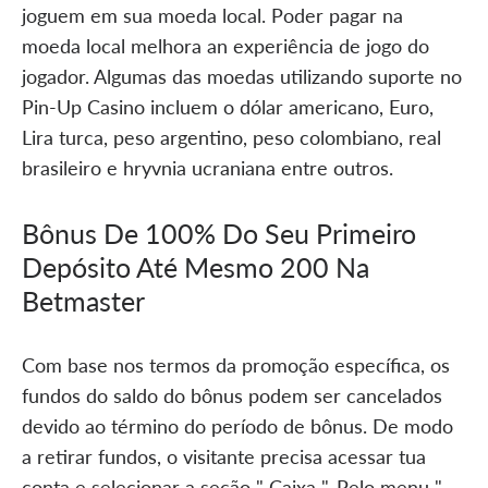
joguem em sua moeda local. Poder pagar na
moeda local melhora an experiência de jogo do
jogador. Algumas das moedas utilizando suporte no
Pin-Up Casino incluem o dólar americano, Euro,
Lira turca, peso argentino, peso colombiano, real
brasileiro e hryvnia ucraniana entre outros.
Bônus De 100% Do Seu Primeiro
Depósito Até Mesmo 200 Na
Betmaster
Com base nos termos da promoção específica, os
fundos do saldo do bônus podem ser cancelados
devido ao término do período de bônus. De modo
a retirar fundos, o visitante precisa acessar tua
conta e selecionar a seção " Caixa ". Pelo menu "