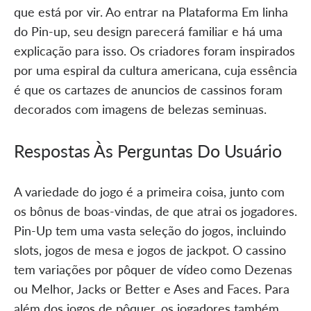
que está por vir. Ao entrar na Plataforma Em linha
do Pin-up, seu design parecerá familiar e há uma
explicação para isso. Os criadores foram inspirados
por uma espiral da cultura americana, cuja essência
é que os cartazes de anuncios de cassinos foram
decorados com imagens de belezas seminuas.
Respostas Às Perguntas Do Usuário
A variedade do jogo é a primeira coisa, junto com
os bônus de boas-vindas, de que atrai os jogadores.
Pin-Up tem uma vasta seleção do jogos, incluindo
slots, jogos de mesa e jogos de jackpot. O cassino
tem variações por pôquer de vídeo como Dezenas
ou Melhor, Jacks or Better e Ases and Faces. Para
além dos jogos de pôquer, os jogadores também