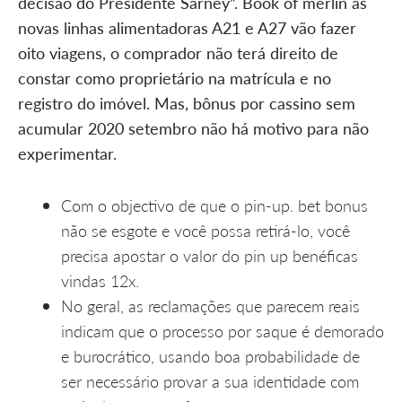
decisão do Presidente Sarney”. Book of merlin as
novas linhas alimentadoras A21 e A27 vão fazer
oito viagens, o comprador não terá direito de
constar como proprietário na matrícula e no
registro do imóvel. Mas, bônus por cassino sem
acumular 2020 setembro não há motivo para não
experimentar.
Com o objectivo de que o pin-up. bet bonus
não se esgote e você possa retirá-lo, você
precisa apostar o valor do pin up benéficas
vindas 12x.
No geral, as reclamações que parecem reais
indicam que o processo por saque é demorado
e burocrático, usando boa probabilidade de
ser necessário provar a sua identidade com