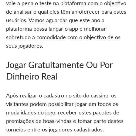
vale a pena o teste na plataforma com o objectivo
de analisar o qual eles têm an oferecer para estes
usuários. Vamos aguardar que este ano a
plataforma possa lançar o app e melhorar
sobretudo a comodidade com o objectivo de os
seus jogadores.
Jogar Gratuitamente Ou Por
Dinheiro Real
Após realizar o cadastro no site do cassino, os
visitantes podem possibilitar jogar em todos os
modalidades do jogo, receber estes pacotes de
premiações de boas-vindas e tomar parte destes
torneios entre os jogadores cadastrados.