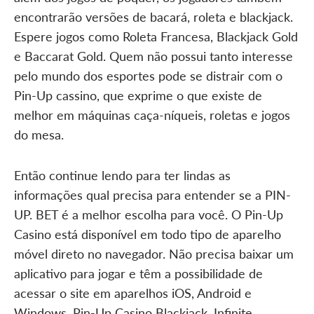
encontrarão versões de bacará, roleta e blackjack.
Espere jogos como Roleta Francesa, Blackjack Gold
e Baccarat Gold. Quem não possui tanto interesse
pelo mundo dos esportes pode se distrair com o
Pin-Up cassino, que exprime o que existe de
melhor em máquinas caça-níqueis, roletas e jogos
do mesa.
Então continue lendo para ter lindas as
informações qual precisa para entender se a PIN-
UP. BET é a melhor escolha para você. O Pin-Up
Casino está disponível em todo tipo de aparelho
móvel direto no navegador. Não precisa baixar um
aplicativo para jogar e têm a possibilidade de
acessar o site em aparelhos iOS, Android e
Windows. Pin-Up Casino Blackjack, Infinite