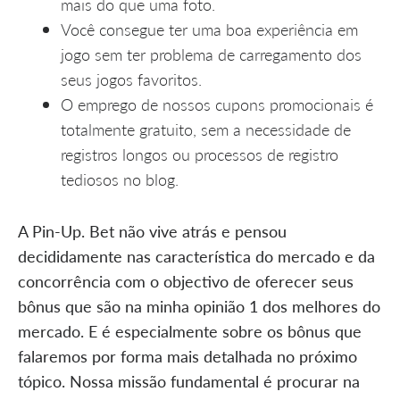
mais do que uma foto.
Você consegue ter uma boa experiência em
jogo sem ter problema de carregamento dos
seus jogos favoritos.
O emprego de nossos cupons promocionais é
totalmente gratuito, sem a necessidade de
registros longos ou processos de registro
tediosos no blog.
A Pin-Up. Bet não vive atrás e pensou
decididamente nas característica do mercado e da
concorrência com o objectivo de oferecer seus
bônus que são na minha opinião 1 dos melhores do
mercado. E é especialmente sobre os bônus que
falaremos por forma mais detalhada no próximo
tópico. Nossa missão fundamental é procurar na