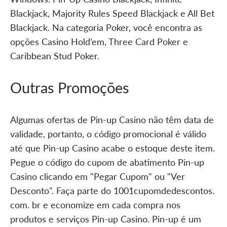
Blackjack, Majority Rules Speed Blackjack e All Bet
Blackjack. Na categoria Poker, você encontra as
opções Casino Hold’em, Three Card Poker e
Caribbean Stud Poker.
Outras Promoções
Algumas ofertas de Pin-up Casino não têm data de
validade, portanto, o código promocional é válido
até que Pin-up Casino acabe o estoque deste item.
Pegue o código do cupom de abatimento Pin-up
Casino clicando em "Pegar Cupom" ou "Ver
Desconto". Faça parte do 1001cupomdedescontos.
com. br e economize em cada compra nos
produtos e serviços Pin-up Casino. Pin-up é um