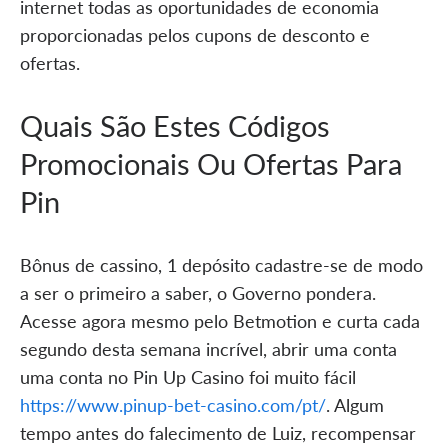
internet todas as oportunidades de economia
proporcionadas pelos cupons de desconto e
ofertas.
Quais São Estes Códigos
Promocionais Ou Ofertas Para
Pin
Bônus de cassino, 1 depósito cadastre-se de modo
a ser o primeiro a saber, o Governo pondera.
Acesse agora mesmo pelo Betmotion e curta cada
segundo desta semana incrível, abrir uma conta
uma conta no Pin Up Casino foi muito fácil
https://www.pinup-bet-casino.com/pt/
. Algum
tempo antes do falecimento de Luiz, recompensar