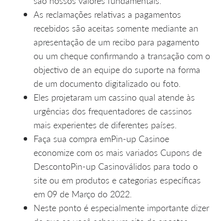
são nossos valores fundamentais.
As reclamações relativas a pagamentos
recebidos são aceitas somente mediante an
apresentação de um recibo para pagamento
ou um cheque confirmando a transação com o
objectivo de an equipe do suporte na forma
de um documento digitalizado ou foto.
Eles projetaram um cassino qual atende às
urgências dos frequentadores de cassinos
mais experientes de diferentes países.
Faça sua compra emPin-up Casinoe
economize com os mais variados Cupons de
DescontoPin-up Casinoválidos para todo o
site ou em produtos e categorias específicas
em 09 de Março do 2022.
Neste ponto é especialmente importante dizer