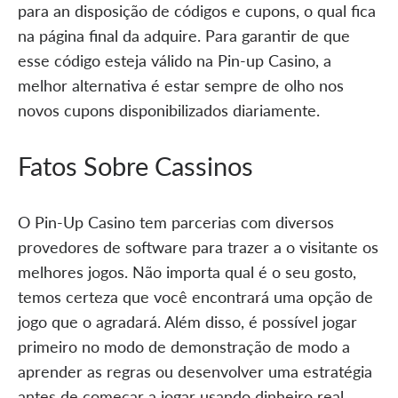
para an disposição de códigos e cupons, o qual fica
na página final da adquire. Para garantir de que
esse código esteja válido na Pin-up Casino, a
melhor alternativa é estar sempre de olho nos
novos cupons disponibilizados diariamente.
Fatos Sobre Cassinos
O Pin-Up Casino tem parcerias com diversos
provedores de software para trazer a o visitante os
melhores jogos. Não importa qual é o seu gosto,
temos certeza que você encontrará uma opção de
jogo que o agradará. Além disso, é possível jogar
primeiro no modo de demonstração de modo a
aprender as regras ou desenvolver uma estratégia
antes de começar a jogar usando dinheiro real.