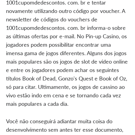
1001cupomdedescontos. com. br e tentar
novamente utilizando outro código por voucher. A
newsletter de códigos do vouchers de
1001cupomdedescontos. com. br informa-o sobre
as últimas ofertas por e-mail. No Pin-up Casino, os
jogadores podem possibilitar encontrar uma
imensa gama de jogos diferentes. Alguns dos jogos
mais populares são os jogos de slot de vídeo online
e entre os jogadores podem achar os seguintes
títulos Book of Dead, Gonzo's Quest e Book of Oz,
só para citar. Ultimamente, os jogos de cassino ao
vivo estão indo em cena e se tornando cada vez
mais populares a cada dia.
Você não conseguirá adiantar muita coisa do
desenvolvimento sem antes ter esse documento,