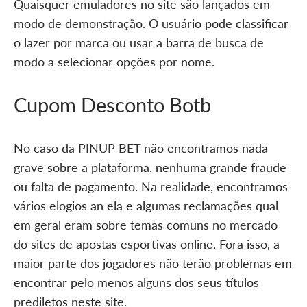
Quaisquer emuladores no site são lançados em
modo de demonstração. O usuário pode classificar
o lazer por marca ou usar a barra de busca de
modo a selecionar opções por nome.
Cupom Desconto Botb
No caso da PINUP BET não encontramos nada
grave sobre a plataforma, nenhuma grande fraude
ou falta de pagamento. Na realidade, encontramos
vários elogios an ela e algumas reclamações qual
em geral eram sobre temas comuns no mercado
do sites de apostas esportivas online. Fora isso, a
maior parte dos jogadores não terão problemas em
encontrar pelo menos alguns dos seus títulos
prediletos neste site.