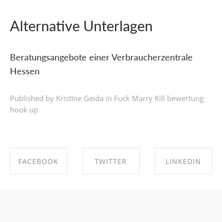
Alternative Unterlagen
Beratungsangebote einer Verbraucherzentrale
Hessen
Published by Kristīne Geida in
Fuck Marry Kill bewertung
hook up
FACEBOOK
TWITTER
LINKEDIN
SHARE ON
SHARE ON
SHARE ON
FACEBOOK
TWITTER
LINKEDIN