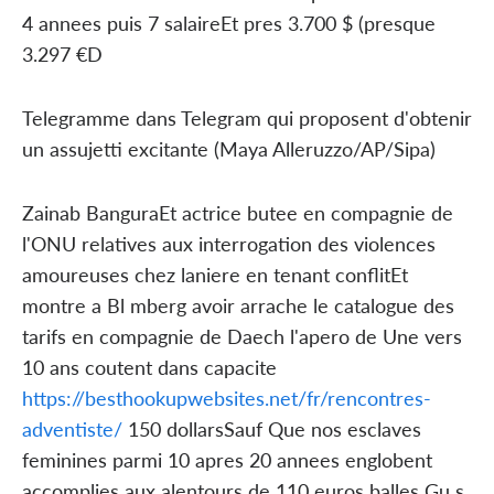
4 annees puis 7 salaireEt pres 3.700 $ (presque
3.297 €D
Telegramme dans Telegram qui proposent d'obtenir
un assujetti excitante (Maya Alleruzzo/AP/Sipa)
Zainab BanguraEt actrice butee en compagnie de
l'ONU relatives aux interrogation des violences
amoureuses chez laniere en tenant conflitEt
montre a Bl mberg avoir arrache le catalogue des
tarifs en compagnie de Daech l'apero de Une vers
10 ans coutent dans capacite
https://besthookupwebsites.net/fr/rencontres-
adventiste/
150 dollarsSauf Que nos esclaves
feminines parmi 10 apres 20 annees englobent
accomplies aux alentours de 110 euros balles Gu s