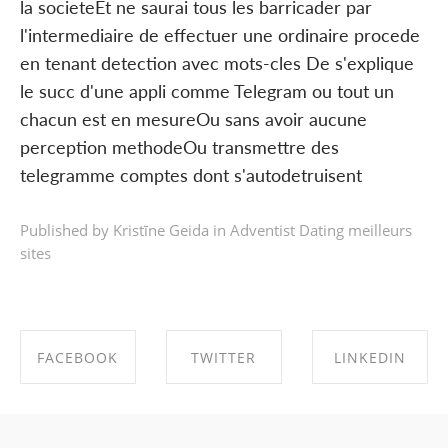
la societeEt ne saurai tous les barricader par
l'intermediaire de effectuer une ordinaire procede
en tenant detection avec mots-cles De s'explique
le succ d'une appli comme Telegram ou tout un
chacun est en mesureOu sans avoir aucune
perception methodeOu transmettre des
telegramme comptes dont s'autodetruisent
Published by Kristīne Geida in
Adventist Dating meilleurs
sites
FACEBOOK
TWITTER
LINKEDIN
SHARE ON
SHARE ON
SHARE ON