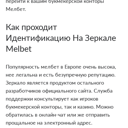
перейти к вашим букмекерской конторы
Мелбет.
Как проходит
Идентификацию На Зеркале
Melbet
Популярность мелбет в Европе очень высока,
нее легальна и есть безупречную репутацию.
Зеркало является продуктом остального
разработчиков официального сайта. Служба
поддержки консультирует как игроков
букмекерской конторы, так и казино. Можно
обратилась в онлайн-чат или же отправить
прощальное на электронный адрес.