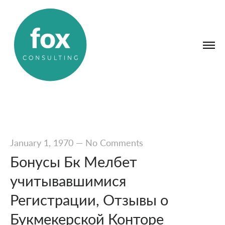
January 1, 1970
—
No Comments
Бонусы Бк Мелбет
учитывавшимися
Регистрации, Отзывы о
Букмекерской Конторе