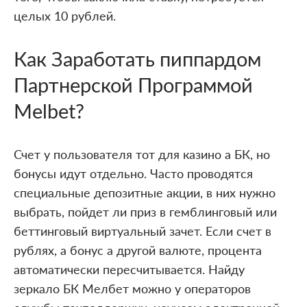
целых 10 рублей.
Как Заработать пиппардом
Партнерской Программой
Melbet?
Счет у пользователя тот для казино а БК, но
бонусы идут отдельно. Часто проводятся
специальные депозитные акции, в них нужно
выбрать, пойдет ли приз в гемблинговый или
беттинговый виртуальный зачет. Если счет в
рублях, а бонус а другой валюте, процента
автоматически пересчитывается. Найду
зеркало БК Мелбет можно у операторов