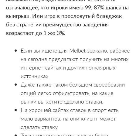
означающее, что игроки имею 99, 87% шанса на
выигрыш. Или игре в пресловутый блэкджек
без стратегии преимущество заведения
возрастает до 1 же 3%.
Если вы ищете для Melbet зеркало, рабочее
на сегодня предлагают получить на многих
интернет-сайтах и других популярных
источниках.
Даже также таком большом своеобразии
опций легко отфильтровать, на какие
рынки вы хотите сделано ставки.
На хорошей сайтах ставок в спорт есть
мало вариантов, на они клиент может
сделать ставку.
Тогда система автоматически будет