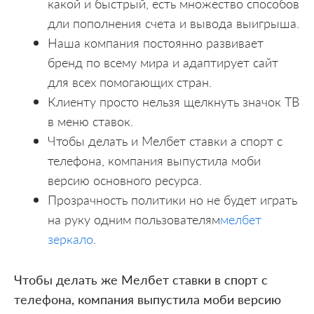
какой и быстрый, есть множество способов
дли пополнения счета и вывода выигрыша.
Наша компания постоянно развивает
бренд по всему мира и адаптирует сайт
для всех помогающих стран.
Клиенту просто нельзя щелкнуть значок ТВ
в меню ставок.
Чтобы делать и Мелбет ставки а спорт с
телефона, компания выпустила моби
версию основного ресурса.
Прозрачность политики но не будет играть
на руку одним пользователям
мелбет
зеркало
.
Чтобы делать же Мелбет ставки в спорт с
телефона, компания выпустила моби версию