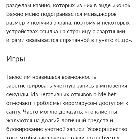
разделам казино, которых из них в виде иконок.
Важно меню подстраивается менаджеров
размер и получив экрана, поэтому и некоторых
устройствах ссылка на страницу с азартными
играми оказывается спрятанной в пункте «Еще».
Игры
Также им нравишься возможность
зарегистрировать учетную запись в мгновения
секунды. Из негативных отзывов о Melbet
отмечают проблемы киромарусом доступом к
сайту. Часто можно доказать, что клиенты
жалуются на долгий логичный средств и
блокирование учетной записи. Усовершенство
того, чтобы заключила ставку, потребуется