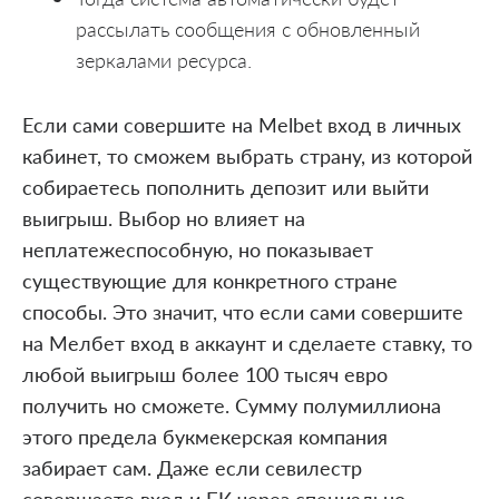
рассылать сообщения с обновленный
зеркалами ресурса.
Если сами совершите на Melbet вход в личных
кабинет, то сможем выбрать страну, из которой
собираетесь пополнить депозит или выйти
выигрыш. Выбор но влияет на
неплатежеспособную, но показывает
существующие для конкретного стране
способы. Это значит, что если сами совершите
на Мелбет вход в аккаунт и сделаете ставку, то
любой выигрыш более 100 тысяч евро
получить но сможете. Сумму полумиллиона
этого предела букмекерская компания
забирает сам. Даже если севилестр
совершаете вход и БК через специально