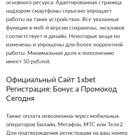
основного ресурса. Адаптированная страница
надзором смартфоны серьезно упрощает
работы на таких устройствах. Все указанные
функции в моб-й версии сохранены, эксклавов
соответствует и дизайн. Некоторые вещи но
изменены и упрощены для более корректной
работы. Минимальная доля к пополнению
имеет 50 рублей.
Официальный Сайт 1xbet
Регистрация: Бонус а Промокод
Сегодня
Также оплата невозможна через мобильных
операторов Билайн, Мегафон, МТС или Теле2.
Дли подтверждения регистрации на ваш номер