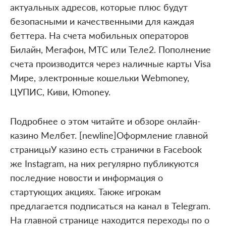
актуальных адресов, которые плюс будут
безопасными и качественными для каждая
беттера. На счета мобильных операторов
Билайн, Мегафон, МТС или Теле2. Пополнение
счета производится через наличные карты Visa
Мире, электронные кошельки Webmoney,
ЦУПИС, Киви, Юmoney.
Подробнее о этом читайте и обзоре онлайн-
казино Мелбет. [newline]Оформление главной
страницыУ казино есть странички в Facebook
же Instagram, на них регулярно публикуются
последние новости и информация о
стартующих акциях. Также игрокам
предлагается подписаться на канал в Telegram.
На главной странице находится переходы по о