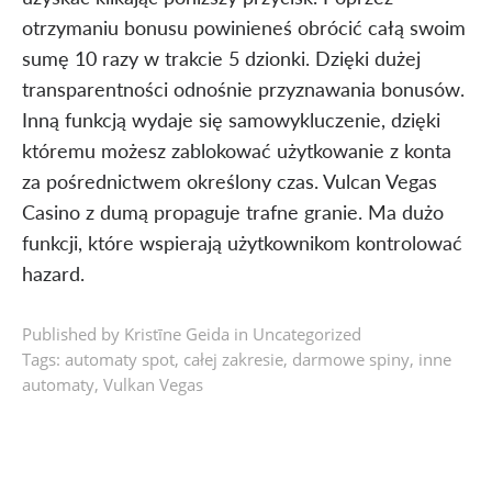
otrzymaniu bonusu powinieneś obrócić całą swoim
sumę 10 razy w trakcie 5 dzionki. Dzięki dużej
transparentności odnośnie przyznawania bonusów.
Inną funkcją wydaje się samowykluczenie, dzięki
któremu możesz zablokować użytkowanie z konta
za pośrednictwem określony czas. Vulcan Vegas
Casino z dumą propaguje trafne granie. Ma dużo
funkcji, które wspierają użytkownikom kontrolować
hazard.
Published by Kristīne Geida in
Uncategorized
Tags:
automaty spot
,
całej zakresie
,
darmowe spiny
,
inne
automaty
,
Vulkan Vegas