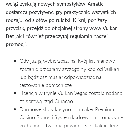
wciąż zyskują nowych sympatyków. Amatic
dostarcza pozytywne gry praktycznie wszystkich
rodzaju, od slotów po ruletki. Kliknij poniższy
przycisk, przejdź do oficjalnej strony www Vulkan
Bet jak i również przeczytaj regulamin naszej
promocji.
Gdy już ją wybierzesz, na Twój list mailowy
zostanie przesłany szczególny kod od Vulkan
lub będziesz musiał odpowiedzieć na
testowanie pomocnicze.
Licencja witrynie Vulkan Vegas została nadana
za sprawą rząd Curacao.
Darmowe sloty kasyno sunmaker Premium
Casino Bonus i System kodowania promocyjny
grube mnóstwo nie powinno się skakać, lecz