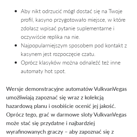
Aby nikt odrzucić mógł dostać się na Twoje
profil, kasyno przygotowało miejsce, w które
zdołasz wpisać pytanie suplementarne i
oczywiście replika na nie.
Najpopularniejszym sposobem pod kontakt z
kasynem jest rozpoczęcie czatu.
Oprócz klasyków można odnaleźć też inne
automaty hot spot.
Wersje demonstracyjne automatów VulkvanVegas
umożliwiają zapoznać się wraz z kolekcją
hazardową planu i osobiście ocenić jej jakość.
Oprócz tego, grać w darmowe sloty VulkvanVegas
może stać się przydatne i najbardziej
wyrafinowanych graczy – aby zapoznać się z