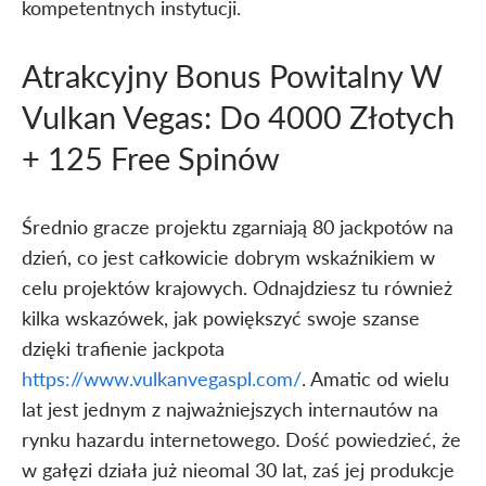
kompetentnych instytucji.
Atrakcyjny Bonus Powitalny W
Vulkan Vegas: Do 4000 Złotych
+ 125 Free Spinów
Średnio gracze projektu zgarniają 80 jackpotów na
dzień, co jest całkowicie dobrym wskaźnikiem w
celu projektów krajowych. Odnajdziesz tu również
kilka wskazówek, jak powiększyć swoje szanse
dzięki trafienie jackpota
https://www.vulkanvegaspl.com/
. Amatic od wielu
lat jest jednym z najważniejszych internautów na
rynku hazardu internetowego. Dość powiedzieć, że
w gałęzi działa już nieomal 30 lat, zaś jej produkcje