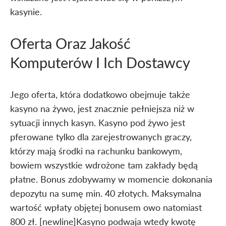
kasynie.
Oferta Oraz Jakość
Komputerów I Ich Dostawcy
Jego oferta, która dodatkowo obejmuje także
kasyno na żywo, jest znacznie pełniejsza niż w
sytuacji innych kasyn. Kasyno pod żywo jest
pferowane tylko dla zarejestrowanych graczy,
którzy mają środki na rachunku bankowym,
bowiem wszystkie wdrożone tam zakłady będą
płatne. Bonus zdobywamy w momencie dokonania
depozytu na sumę min. 40 złotych. Maksymalna
wartość wpłaty objętej bonusem owo natomiast
800 zł. [newline]Kasyno podwaja wtedy kwotę