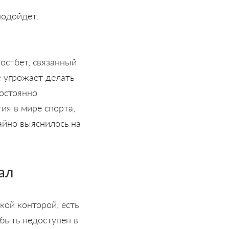
подойдёт.
остбет, связанный
е угрожает делать
постоянно
ия в мире спорта,
айно выяснилось на
ал
кой конторой, есть
быть недоступен в