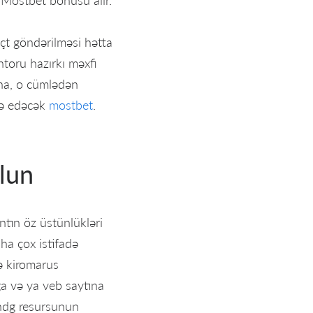
oçt göndərilməsi hətta
toru hazırkı məxfi
ına, o cümlədən
ldə edəcək
mostbet
.
olun
ntın öz üstünlükləri
ha çox istifadə
ə kiromarus
a və ya veb saytına
andg resursunun