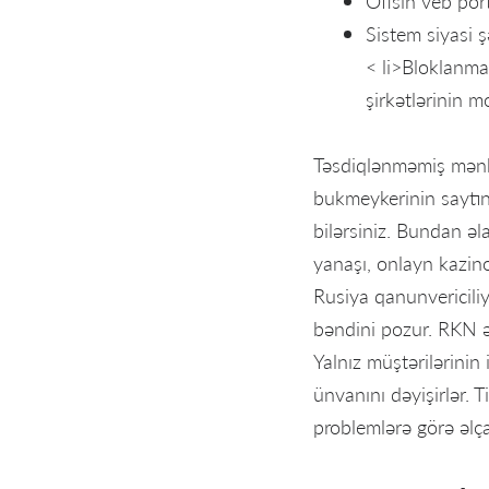
Ofisin veb port
Sistem siyasi 
< li>Bloklanm
şirkətlərinin m
Təsdiqlənməmiş mənbə
bukmeykerinin saytına
bilərsiniz. Bundan ə
yanaşı, onlayn kazin
Rusiya qanunvericiliy
bəndini pozur. RKN ə
Yalnız müştərilərinin 
ünvanını dəyişirlər. 
problemlərə görə əlç