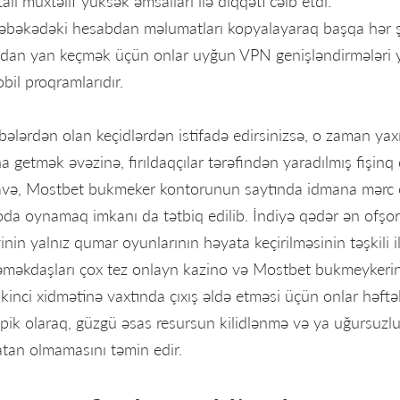
alı müxtəlif yüksək əmsalları ilə diqqəti cəlb etdi.
şəbəkədəki hesabdan məlumatları kopyalayaraq başqa hər ş
adan yan keçmək üçün onlar uyğun VPN genişləndirmələri 
obil proqramlarıdır.
lərdən olan keçidlərdən istifadə edirsinizsə, o zaman yaxı
 getmək əvəzinə, fırıldaqçılar tərəfindən yaradılmış fişinq 
lavə, Mostbet bukmeker kontorunun saytında idmana mərc 
oda oynamaq imkanı da tətbiq edilib. İndiyə qədər ən ofş
inin yalnız qumar oyunlarının həyata keçirilməsinin təşkili i
məkdaşları çox tez onlayn kazino və Mostbet bukmeykerinə g
ikinci xidmətinə vaxtında çıxış əldə etməsi üçün onlar həftəl
Tipik olaraq, güzgü əsas resursun kilidlənmə və ya uğursuzl
atan olmamasını təmin edir.