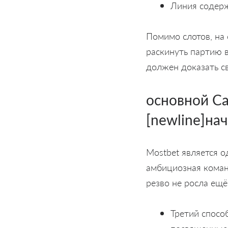
Линия содерж
Помимо слотов, на 
раскинуть партию в
должен доказать св
основной С
[newline]на
Mostbet является 
амбициозная команд
резво не росла ещё
Третий спосо