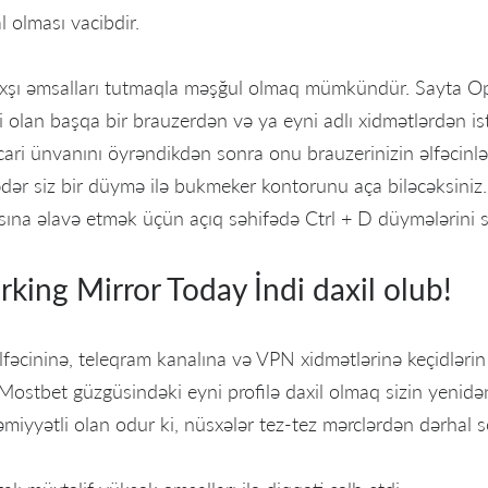
l olması vacibdir.
axşı əmsalları tutmaqla məşğul olmaq mümkündür. Sayta O
 olan başqa bir brauzerdən və ya eyni adlı xidmətlərdən is
n cari ünvanını öyrəndikdən sonra onu brauzerinizin əlfəcinlə
ər siz bir düymə ilə bukmeker kontorunu aça biləcəksiniz.
hısına əlavə etmək üçün açıq səhifədə Ctrl + D düymələrini s
king Mirror Today İndi daxil olub!
əcininə, teleqram kanalına və VPN xidmətlərinə keçidlərin 
. Mostbet güzgüsindəki eyni profilə daxil olmaq sizin yenid
miyyətli olan odur ki, nüsxələr tez-tez mərclərdən dərhal s