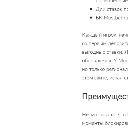
посвященные 
Дли ставок п
БК Mostbet ru
Каждый игрок, нач
со первым депозито
выгодные ставки. 
обновляется. У Мос
но только регионал
этом сайте, искал 
Преимущест
Несмотря а то, что
моменты блокировк