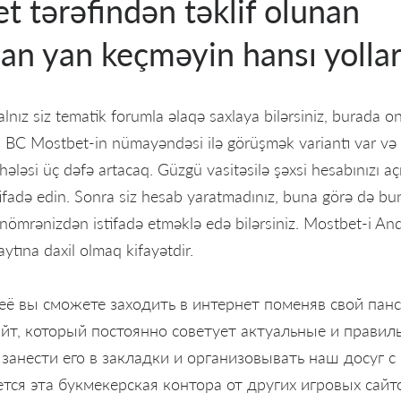
 tərəfindən təklif olunan
an yan keçməyin hansı yollar
yalnız siz tematik forumla əlaqə saxlaya bilərsiniz, burada o
a BC Mostbet-in nümayəndəsi ilə görüşmək variantı var və 
ələsi üç dəfə artacaq. Güzgü vasitəsilə şəxsi hesabınızı a
istifadə edin. Sonra siz hesab yaratmadınız, buna görə də bu
 nömrənizdən istifadə etməklə edə bilərsiniz. Mostbet-i A
aytına daxil olmaq kifayətdir.
ё вы сможете заходить в интернет поменяв свой пан
йт, который постоянно советует актуальные и правил
занести его в закладки и организовывать наш досуг с
ется эта букмекерская контора от других игровых сайт