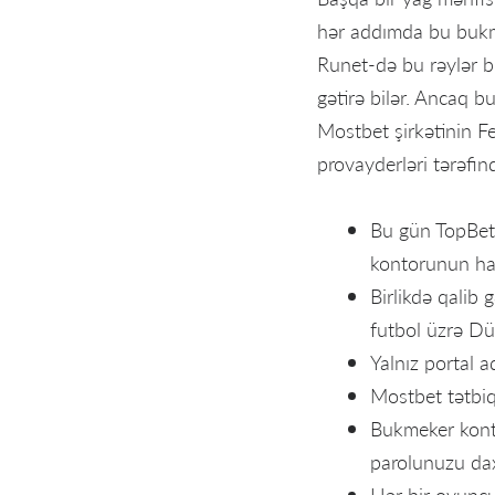
hər addımda bu bukmek
Runet-də bu rəylər b
gətirə bilər. Ancaq 
Mostbet şirkətinin F
provayderləri tərəfin
Bu gün TopBet
kontorunun hans
Birlikdə qalib 
futbol üzrə Dü
Yalnız portal a
Mostbet tətbiq
Bukmeker kont
parolunuzu daxi
Hər bir oyunçu,