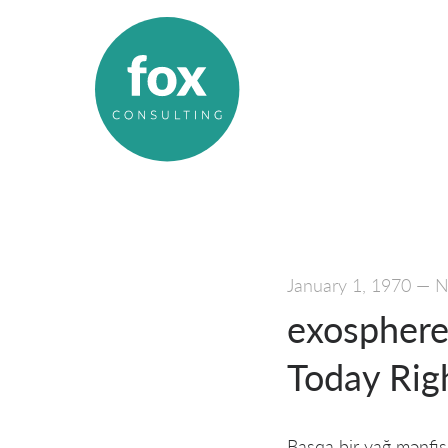
January 1, 1970
—
N
exosphere
Today Rig
Başqa bir yağ mənfis