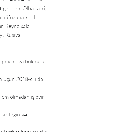
gəlirsən. Əlbəttə ki,
 nüfuzuna xələl
r. Beynəlxalq
ayt Rusiya
apdığını və bukmeker
ya üçün 2018-ci ildə
oblem olmadan işləyir.
siz login və
z Mostbet bonusu alır.