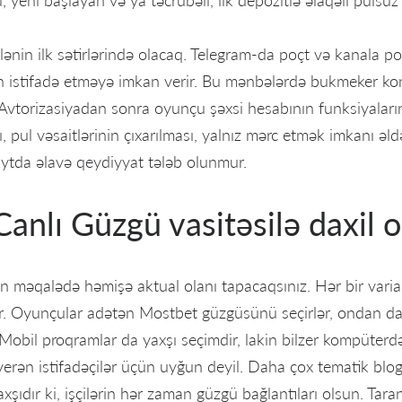
lənin ilk sətirlərində olacaq. Telegram-da poçt və kanala p
ən istifadə etməyə imkan verir. Bu mənbələrdə bukmeker kon
r. Avtorizasiyadan sonra oyunçu şəxsi hesabının funksiyalar
 pul vəsaitlərinin çıxarılması, yalnız mərc etmək imkanı ə
aytda əlavə qeydiyyat tələb olunmur.
anlı Güzgü vasitəsilə daxil 
in məqalədə həmişə aktual olanı tapacaqsınız. Hər bir varia
ar. Oyunçular adətən Mostbet güzgüsünü seçirlər, ondan da
Mobil proqramlar da yaxşı seçimdir, lakin bilzer kompüterd
rən istifadəçilər üçün uyğun deyil. Daha çox tematik blog
şıdır ki, işçilərin hər zaman güzgü bağlantıları olsun. Tar