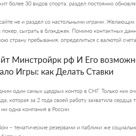
ит более 30 видов спорта, раздел постоянно обновля
сайте не и раздел со настольными играми. Желающих 
 покер, сыграть в блэкджек. Помимо контактных данн
ою страну пребывания, определиться с валютой счета
айт Минстройрк рф И Его возможн
чало Игры: как Делать Ставки
одним один самых щедрых контор в СНГ. Только них о
а, которая за 2 года своей работу захватила сердца т
 ни одна компания в России.
бом – тематические резервами и паблики же социальны