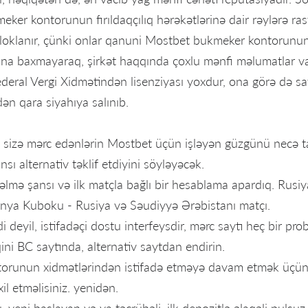
er kontorunun fırıldaqçılıq hərəkətlərinə dair rəylərə rast 
loklanır, çünki onlar qanuni Mostbet bukmeker kontorunun
buna baxmayaraq, şirkət haqqında çoxlu mənfi məlumatlar va
ederal Vergi Xidmətindən lisenziyası yoxdur, ona görə də s
dən qara siyahıya salınıb.
 sizə mərc edənlərin Mostbet üçün işləyən güzgünü necə t
ı alternativ təklif etdiyini söyləyəcək.
gəlmə şansı və ilk matçla bağlı bir hesablama apardıq. Rusi
nya Kuboku - Rusiya və Səudiyyə Ərəbistanı matçı.
di deyil, istifadəçi dostu interfeysdir, mərc saytı heç bir pr
ini BC saytında, alternativ saytdan endirin.
orunun xidmətlərindən istifadə etməyə davam etmək üçün 
l etməlisiniz. yenidən.
 yeni başlayan və ya təcrübəli, ilk depozitlə əlaqəli pulsu