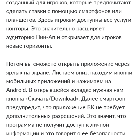
созданный для игроков, которые предпочитают
сделать ставки с помощью смартфонов или
планшетов. Здесь игрокам доступны все услуги
конторы. Это значительно расширяет
аудиторию Пин-Ап и открывает для игроков
новые горизонты.
Потом вы сможете открыть приложение через
ярлык на экране. Листаем вниз, находим иконки
мобильных приложений и нажимаем на
Android. В открывшейся вкладке нужная нам
кнопка «Скачать/Download». Далее смартфон
предупредит, что приложение БК не требует
дополнительных разрешений. Это значит, что
программа не получит доступ к личной
информации и это говорит о ее безопасности.