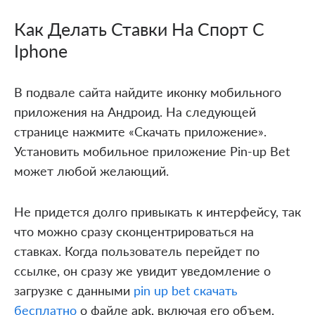
Как Делать Ставки На Спорт С
Iphone
В подвале сайта найдите иконку мобильного
приложения на Андроид. На следующей
странице нажмите «Скачать приложение».
Установить мобильное приложение Pin-up Bet
может любой желающий.
Не придется долго привыкать к интерфейсу, так
что можно сразу сконцентрироваться на
ставках. Когда пользователь перейдет по
ссылке, он сразу же увидит уведомление о
загрузке с данными
pin up bet скачать
бесплатно
о файле apk, включая его объем,