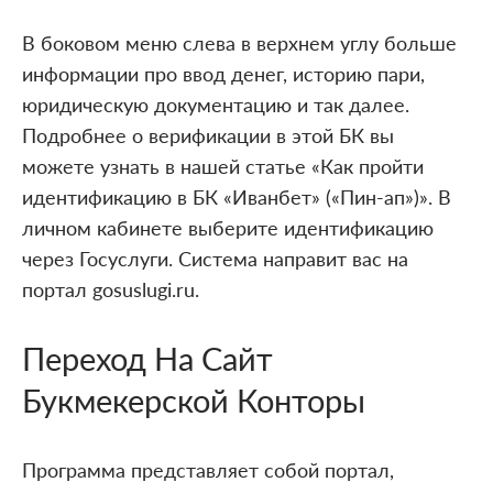
В боковом меню слева в верхнем углу больше
информации про ввод денег, историю пари,
юридическую документацию и так далее.
Подробнее о верификации в этой БК вы
можете узнать в нашей статье «Как пройти
идентификацию в БК «Иванбет» («Пин-ап»)». В
личном кабинете выберите идентификацию
через Госуслуги. Система направит вас на
портал gosuslugi.ru.
Переход На Сайт
Букмекерской Конторы
Программа представляет собой портал,