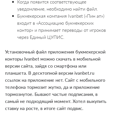
Когда появится соответствующее
уведомление, необходимо найти файл.
Букмекерская компания Ivanbet («Пин ап»)
входит в «Ассоциацию букмекерских
контор» и принимает переводы от игроков
через Единый ЦУПИС.
Установочный файл приложения букмекерской
конторы Ivanbet можно скачать в мобильной
версии сайта, зайдя со смартфона или
планшета. В десктопной версии ivanbet.ru
ссылок на приложение нет. Сайт с мобильного
телефона тормозит жутко, да и приложение
тормознутое. Бывают частые подписания, в
самый не подходящий момент. Хотел выкупить
ставку на росте, в итоге сайт подвис.