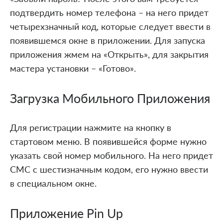
подтвердить номер телефона – на него придет
четырехзначный код, которые следует ввести в
появившемся окне в приложении. Для запуска
приложения жмем на «Открыть», для закрытия
мастера установки – «Готово».
Загрузка Мобильного Приложения
Для регистрации нажмите на кнопку в
стартовом меню. В появившейся форме нужно
указать свой номер мобильного. На него придет
СМС с шестизначным кодом, его нужно ввести
в специальном окне.
Приложение Pin Up