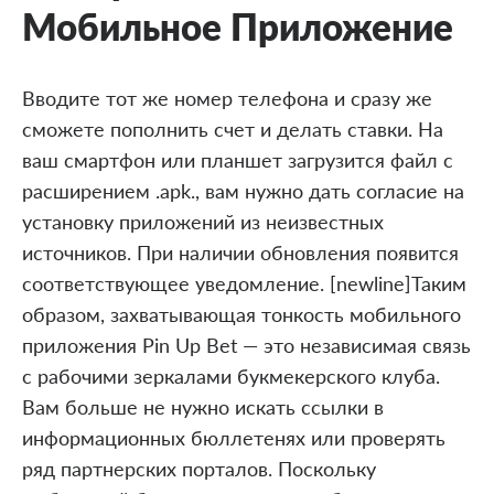
Мобильное Приложение
Вводите тот же номер телефона и сразу же
сможете пополнить счет и делать ставки. На
ваш смартфон или планшет загрузится файл с
расширением .apk., вам нужно дать согласие на
установку приложений из неизвестных
источников. При наличии обновления появится
соответствующее уведомление. [newline]Таким
образом, захватывающая тонкость мобильного
приложения Pin Up Bet — это независимая связь
с рабочими зеркалами букмекерского клуба.
Вам больше не нужно искать ссылки в
информационных бюллетенях или проверять
ряд партнерских порталов. Поскольку