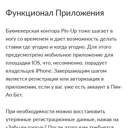
Функционал Приложения
Букмекерская контора Pin-Up тоже шагает в
ногу со временем и дает возможность делать
ставки где угодно и когда угодно. Для этого
предусмотрено мобильное приложение для
площадки IOS, что, несомненно, порадует
владельцев iPhone. Завершающим шагом
является регистрация или авторизация в
приложении, если у вас уже есть аккаунт в Пин-
Ап Бет.
При необходимости можно восстановить
утерянные регистрационные данные, нажав на
«Забыли пароль? После этого вам требуется