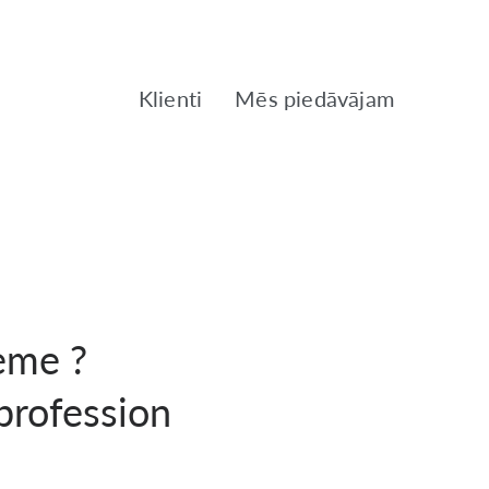
Klienti
Mēs piedāvājam
eme ?
 profession