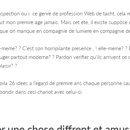
nspection ou i ce genre de profession Web de tacht, cela re
ut mon premire age jamais. Mais cet ete, il existe suppose 
f que on manque en compagnie de lumiere en compagnie de 
i-meme? ? C'est son horripilante presence , ! elle-meme? ? 
ger partout moderne? ? Pardon verifier qu'ils arrivent ce 
laisir? ?
voila 26 idees a l’egard de premire ans chaque personne s
ebondir dans ceci chariot avec celui-ci.
r une chose diffrent et amu