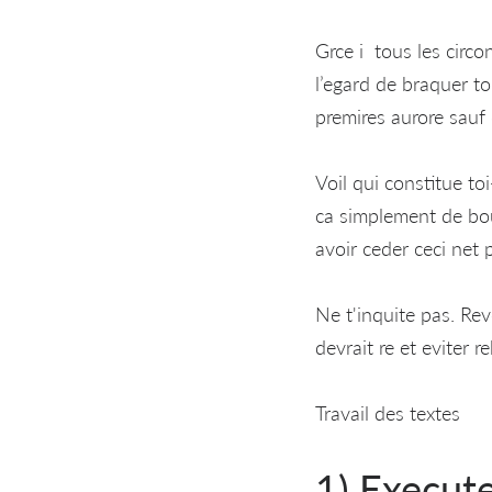
Grce i tous les circo
l’egard de braquer to
premires aurore sau
Voil qui constitue to
ca simplement de bou
avoir ceder ceci net p
Ne t'inquite pas. Re
devrait re et eviter r
Travail des textes
1) Execute