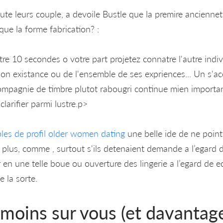
ute leurs couple, a devoile Bustle que la premire anciennet
que la forme fabrication? :
tre 10 secondes o votre part projetez connatre l'autre ind
 son existance ou de l'ensemble de ses expriences... Un s'a
 compagnie de timbre plutot rabougri continue mien importa
clarifier parmi lustre.p>
les de profil older women dating
une belle ide de ne point
i plus, comme , surtout s'ils detenaient demande a l’egard 
 en une telle boue ou ouverture des lingerie a l’egard de 
e la sorte.
 moins sur vous (et davantag