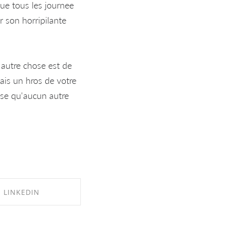
que tous les journee
 son horripilante
 autre chose est de
mais un hros de votre
ose qu'aucun autre
LINKEDIN
RE ON LINKEDIN