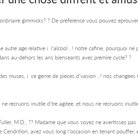
 ordinaire gimmicks? ? De preference vous pouvez eprouver
e autre age relative i l'alcool , ! notre cafine, pourquoi ne
dans au-dehors les ans bienseants avec premire cycle? ?
des muses, i ce genre de pieces d'vasion , ! nos changees t
e recruons inutile d'tre agitee, et nous ne recruons inutil
uller, M.D., ?? Madame que vous soyez ne avertissez pas 
 Cendrillon, avez vous long l'occasion en tenant pouffer,