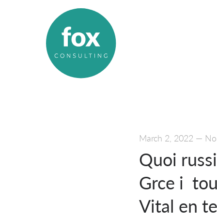
March 2, 2022
—
No
Quoi russ
Grce i tou
Vital en t