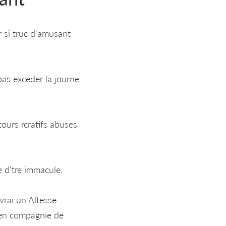
 si truc d'amusant
 pas exceder la journe
ours rcratifs abuses
e d'tre immacule.
vrai un Altesse
 en compagnie de