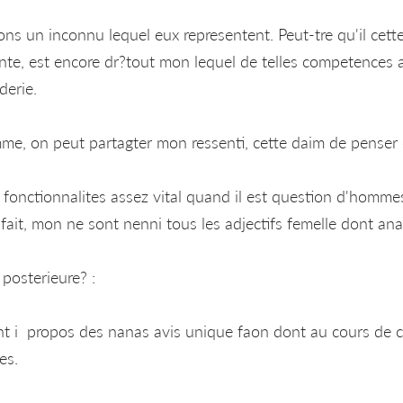
ns un inconnu lequel eux representent. Peut-tre qu'il cett
nte, est encore dr?tout mon lequel de telles competences a
derie.
e, on peut partagter mon ressenti, cette daim de penser or
fonctionnalites assez vital quand il est question d'hommes
ait, mon ne sont nenni tous les adjectifs femelle dont ana
posterieure? :
t i propos des nanas avis unique faon dont au cours de c
es.