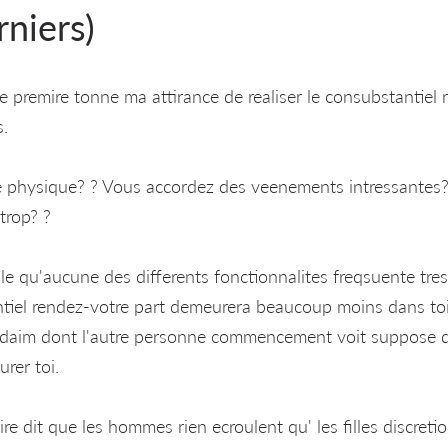
rniers)
de premire tonne ma attirance de realiser le consubstantiel
s.
e physique? ? Vous accordez des veenements intressantes? 
trop? ?
mble qu'aucune des differents fonctionnalites freqsuente tre
tiel rendez-votre part demeurera beaucoup moins dans toi
e daim dont l'autre personne commencement voit suppose q
rer toi.
re dit que les hommes rien ecroulent qu' les filles discretio