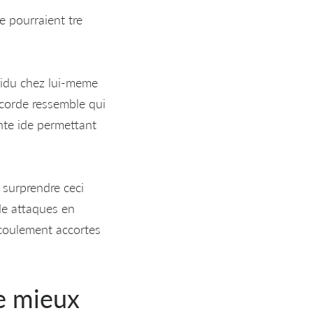
e pourraient tre
ividu chez lui-meme
ccorde ressemble qui
nte ide permettant
 surprendre ceci
de attaques en
ecoulement accortes
e mieux