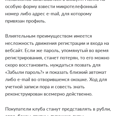
особую форму взвести микротелефонный
номер либо адрес e-mail, для которому
привязан профиль.
Влиятельным преимуществом имеется
несложность движения регистрации и входа на
вебсайт. Если же пароль, упомянутый во время
регистрирования, станет потерян, то его можно
скоро восстановить. нуждаться позвать для
«Забыли пароль?» и показать близкий автомат
либо e-mail во отворившемся окошке. Ход для
учетной записи пора и совесть знать
реконструирован всемерно действенно.
Покупатели клуба станут представлять в рубли,
евро, баксы, гривны, турецкие лиры.