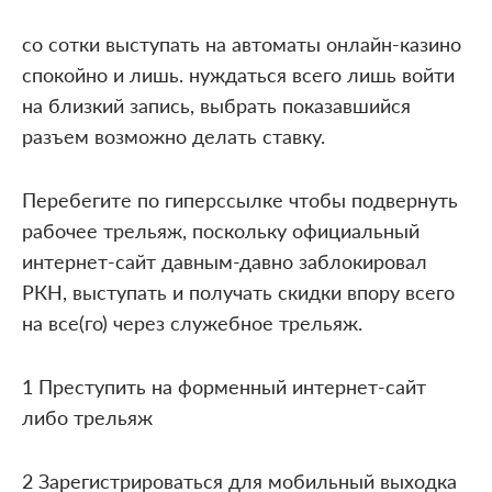
со сотки выступать на автоматы онлайн-казино
спокойно и лишь. нуждаться всего лишь войти
на близкий запись, выбрать показавшийся
разъем возможно делать ставку.
Перебегите по гиперссылке чтобы подвернуть
рабочее трельяж, поскольку официальный
интернет-сайт давным-давно заблокировал
РКН, выступать и получать скидки впору всего
на все(го) через служебное трельяж.
1 Преступить на форменный интернет-сайт
либо трельяж
2 Зарегистрироваться для мобильный выходка