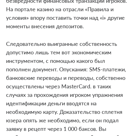
безвредности финансовых транзакций игроков.
На портале казино на отрасли «Правила и
условия» впору поставить точки над «i» другие
моменты внесения депозитов.
Следовательно выигранные собственность
допустимо лишь тем вот экономическим
инструментом, с помощью какого был
пополнен документ. Опускания: SMS-платежи,
банковские переводы и переводы, собственно
осуществлены через MasterCard. в таких
случаях за прохождения игроком упражнения
идентификации деньги вводятся на
необходимую карту. Доказательство сплетня
юзера опять же необходимо, если он подал
заявку в рецепт через 1 000 баксов. Вы