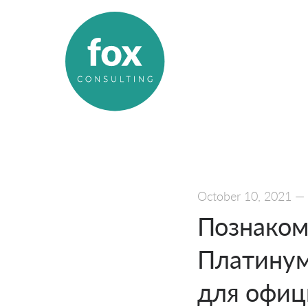
October 10, 2021
—
Познаком
Платинум
для офиц