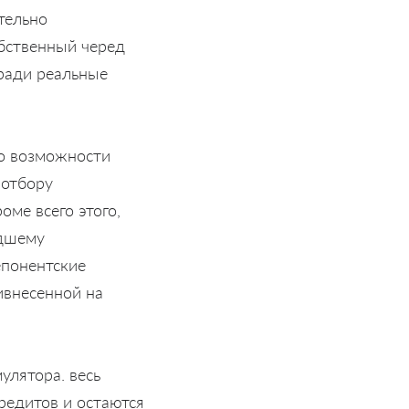
тельно
обственный черед
 ради реальные
По возможности
 отбору
ме всего этого,
едшему
епонентские
ивнесенной на
улятора. весь
редитов и остаются