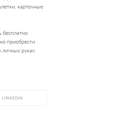
улетки, карточные
ь бесплатно
жно приобрести
 личных руках.
LINKEDIN
RE ON LINKEDIN