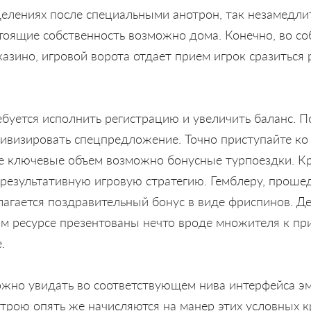
делениях после специальными анотрон, так незамедли
стоящие собственность возможно дома. Конечно, во с
казино, игровой ворота отдает прием игрок сразиться
ебуется исполнить регистрацию и увеличить баланс. 
тивизировать спецпредложение. Точно приступайте ко
е ключевые объем возможно бонусные турпоездки. Кро
 результативную игровую стратегию. Гемблеру, прош
лагается поздравительный бонус в виде фриспинов. Д
ом ресурсе презентованы нечто вроде множителя к пр
.
жно увидать во соответствующем нива интерфейса эм
трою опять же начисляются на манер этих условных к