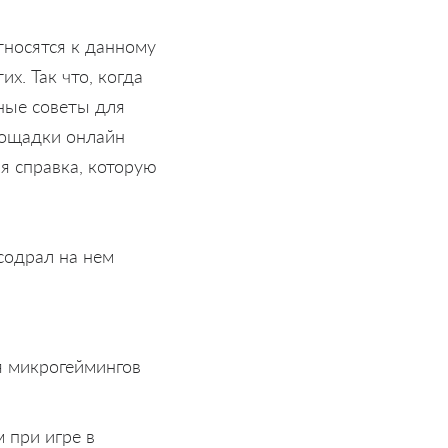
тносятся к данному
х. Так что, когда
ные советы для
лощадки онлайн
ая справка, которую
 содрал на нем
 при игре в