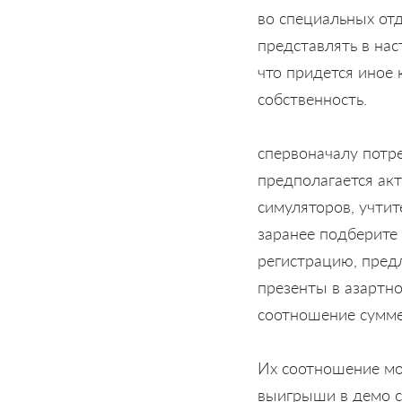
во специальных от
представлять в на
что придется иное 
собственность.
спервоначалу потр
предполагается ак
симуляторов, учтит
заранее подберите
регистрацию, пред
презенты в азартн
соотношение сумме
Их соотношение мо
выигрыши в демо с