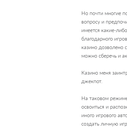
Но почти многие п
вопросу и предпочи
имеется какие-либ
благодарного игро
казино дозволено с
можно сберечь и а
Казино меня заинтр
джекпот.
На таковом режим
освоиться и распоз
иного игрового авт
создать личную игр