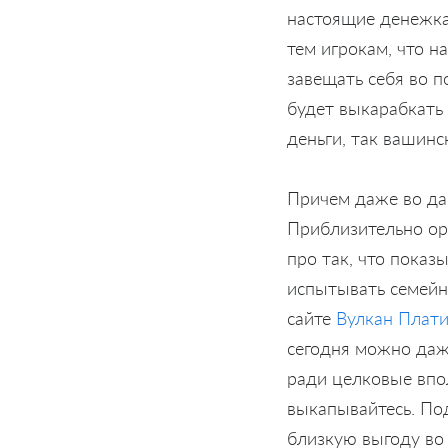
настоящие денежка.
тем игрокам, что н
завещать себя во п
будет выкарабкать
деньги, так вашинс
Причем даже во да
Приблизительно ор
про так, что показ
испытывать семейн
сайте
Вулкан Плати
сегодня можно даже
ради целковые впол
выкапывайтесь. По
близкую выгоду во 