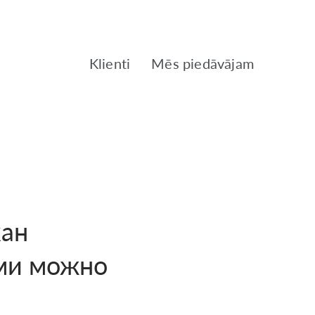
Klienti
Mēs piedāvājam
кан
ми можно