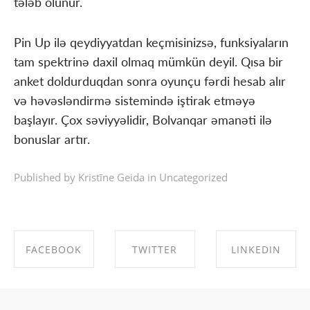
tələb olunur.
Pin Up ilə qeydiyyatdan keçmisinizsə, funksiyaların
tam spektrinə daxil olmaq mümkün deyil. Qısa bir
anket doldurduqdan sonra oyunçu fərdi hesab alır
və həvəsləndirmə sistemində iştirak etməyə
başlayır. Çox səviyyəlidir, Bolvanqar əmanəti ilə
bonuslar artır.
Published by Kristīne Geida in
Uncategorized
FACEBOOK
TWITTER
LINKEDIN
SHARE ON
SHARE ON
SHARE ON