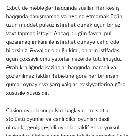
1xbet-də məbləğlər haqqında suallar Hər kəs iş
haqqında danışmamaq və heç nə etməmək üçün
uzun müddət pulsuz istirahət etmək üçün bir az
vaxt tapmaq istəyir. Ancaq bu gün fayda, pul
qazanmaq imkanı ilə istirahət etməyə cəhd edə
bilərsiniz. Əvvəllər olduğu kimi, onların istifadəsi
üçün çoxsaylı emulyatorlar nəzərdə tutulmuşdu...
Ərəb krallığında kazinolar haqqında maraqlı və
gözlənilməz faktlar Təbiətinə görə hər bir insan
qumar oynayır və şərq xalqları xasiyyətlərinə görə
xüsusilə xüsusidir.
Casino oyunlarını pulsuz bağlayın. co, slotlar,
stolüstü oyunlar və canlı diler oyunları daxil
olmaqla, geniş çeşidli oyunlar təklif edən yoxsul
kazinodur. Onların xoş bonus təklifi oyunçular üçün