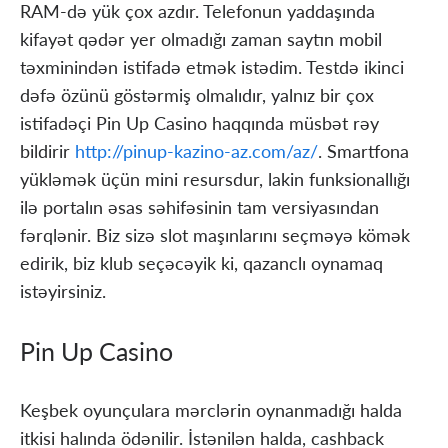
RAM-də yük çox azdır. Telefonun yaddaşında
kifayət qədər yer olmadığı zaman saytın mobil
təxminindən istifadə etmək istədim. Testdə ikinci
dəfə özünü göstərmiş olmalıdır, yalnız bir çox
istifadəçi Pin Up Casino haqqında müsbət rəy
bildirir
http://pinup-kazino-az.com/az/
. Smartfona
yükləmək üçün mini resursdur, lakin funksionallığı
ilə portalın əsas səhifəsinin tam versiyasından
fərqlənir. Biz sizə slot maşınlarını seçməyə kömək
edirik, biz klub seçəcəyik ki, qazanclı oynamaq
istəyirsiniz.
Pin Up Casino
Keşbek oyunçulara mərclərin oynanmadığı halda
itkisi halında ödənilir. İstənilən halda, cashback