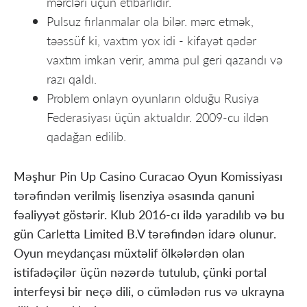
mərcləri üçün etibarlıdır.
Pulsuz fırlanmalar ola bilər. mərc etmək,
təəssüf ki, vaxtım yox idi - kifayət qədər
vaxtım imkan verir, amma pul geri qazandı və
razı qaldı.
Problem onlayn oyunların olduğu Rusiya
Federasiyası üçün aktualdır. 2009-cu ildən
qadağan edilib.
Məşhur Pin Up Casino Curacao Oyun Komissiyası
tərəfindən verilmiş lisenziya əsasında qanuni
fəaliyyət göstərir. Klub 2016-cı ildə yaradılıb və bu
gün Carletta Limited B.V tərəfindən idarə olunur.
Oyun meydançası müxtəlif ölkələrdən olan
istifadəçilər üçün nəzərdə tutulub, çünki portal
interfeysi bir neçə dili, o cümlədən rus və ukrayna