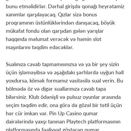
bunu etməlidirlər. Dərhal girişdə qonağı heyrətamiz
xanımlar qarşılayacaq. Qızlar sizə bonus
proqramının üstünlüklərindən danışacaq, böyük
mükafat fondu olan qarşıdan gələn yarışlar
haqqında məlumat verəcək və həmin slot
maşınlarını təqdim edəcəklər.
Sualınıza cavab tapmamısınızsa və ya bir şey sizin
üçün işləməyibsə və aşağıdakı şərhlərdə uyğun həll
yoxdursa, kömək formamız vasitəsilə sual verin. Bu
bölmədə öz və digər suallarınıza cavab tapa
bilərsiniz. Klub ödənişli və pulsuz oyunlar arasında
seçim təqdim edir, ona görə də gözəl bir tətil üçün
hər cür imkan var. Pin Up Casino qumar
dairələrində yaxşı tanınan Playtech platformasının
platformasında fəaliyyət göstərən qumar