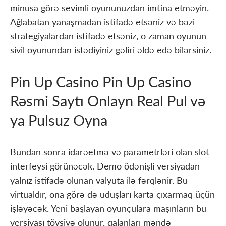
minusa görə sevimli oyununuzdan imtina etməyin.
Ağlabatan yanaşmadan istifadə etsəniz və bəzi
strategiyalardan istifadə etsəniz, o zaman oyunun
sivil oyunundan istədiyiniz gəliri əldə edə bilərsiniz.
Pin Up Casino Pin Up Casino
Rəsmi Saytı Onlayn Real Pul və
ya Pulsuz Oyna
Bundan sonra idarəetmə və parametrləri olan slot
interfeysi görünəcək. Demo ödənişli versiyadan
yalnız istifadə olunan valyuta ilə fərqlənir. Bu
virtualdır, ona görə də uduşları karta çıxarmaq üçün
işləyəcək. Yeni başlayan oyunçulara maşınların bu
versiyası tövsiyə olunur, qalanları məndə