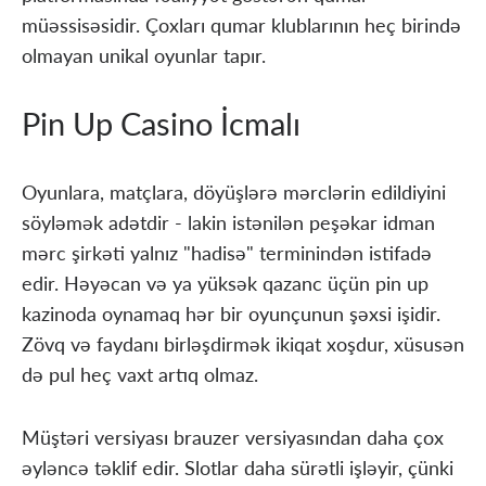
müəssisəsidir. Çoxları qumar klublarının heç birində
olmayan unikal oyunlar tapır.
Pin Up Casino İcmalı
Oyunlara, matçlara, döyüşlərə mərclərin edildiyini
söyləmək adətdir - lakin istənilən peşəkar idman
mərc şirkəti yalnız "hadisə" terminindən istifadə
edir. Həyəcan və ya yüksək qazanc üçün pin up
kazinoda oynamaq hər bir oyunçunun şəxsi işidir.
Zövq və faydanı birləşdirmək ikiqat xoşdur, xüsusən
də pul heç vaxt artıq olmaz.
Müştəri versiyası brauzer versiyasından daha çox
əyləncə təklif edir. Slotlar daha sürətli işləyir, çünki