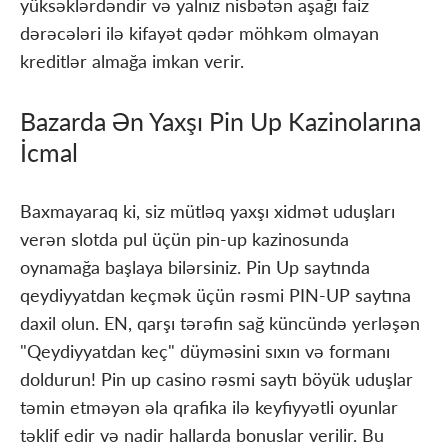
yüksəklərdəndir və yalnız nisbətən aşağı faiz
dərəcələri ilə kifayət qədər möhkəm olmayan
kreditlər almağa imkan verir.
Bazarda Ən Yaxşı Pin Up Kazinolarına
İcmal
Baxmayaraq ki, siz mütləq yaxşı xidmət uduşları
verən slotda pul üçün pin-up kazinosunda
oynamağa başlaya bilərsiniz. Pin Up saytında
qeydiyyatdan keçmək üçün rəsmi PIN-UP saytına
daxil olun. EN, qarşı tərəfin sağ küncündə yerləşən
"Qeydiyyatdan keç" düyməsini sıxın və formanı
doldurun! Pin up casino rəsmi saytı böyük uduşlar
təmin etməyən əla qrafika ilə keyfiyyətli oyunlar
təklif edir və nadir hallarda bonuslar verilir. Bu