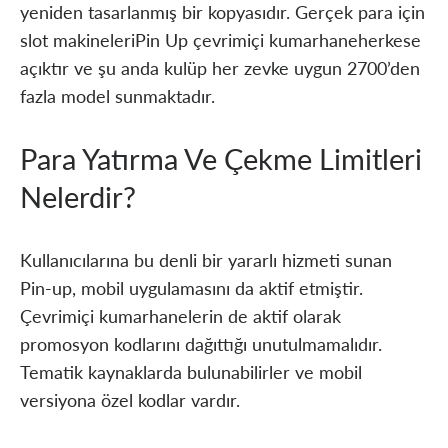
yeniden tasarlanmış bir kopyasıdır. Gerçek para için
slot makineleriPin Up çevrimiçi kumarhaneherkese
açıktır ve şu anda kulüp her zevke uygun 2700’den
fazla model sunmaktadır.
Para Yatırma Ve Çekme Limitleri
Nelerdir?
Kullanıcılarına bu denli bir yararlı hizmeti sunan
Pin-up, mobil uygulamasını da aktif etmiştir.
Çevrimiçi kumarhanelerin de aktif olarak
promosyon kodlarını dağıttığı unutulmamalıdır.
Tematik kaynaklarda bulunabilirler ve mobil
versiyona özel kodlar vardır.