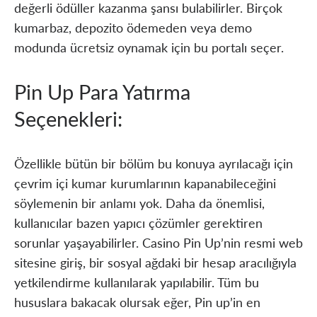
değerli ödüller kazanma şansı bulabilirler. Birçok
kumarbaz, depozito ödemeden veya demo
modunda ücretsiz oynamak için bu portalı seçer.
Pin Up Para Yatırma
Seçenekleri:
Özellikle bütün bir bölüm bu konuya ayrılacağı için
çevrim içi kumar kurumlarının kapanabileceğini
söylemenin bir anlamı yok. Daha da önemlisi,
kullanıcılar bazen yapıcı çözümler gerektiren
sorunlar yaşayabilirler. Casino Pin Up’nin resmi web
sitesine giriş, bir sosyal ağdaki bir hesap aracılığıyla
yetkilendirme kullanılarak yapılabilir. Tüm bu
hususlara bakacak olursak eğer, Pin up’in en