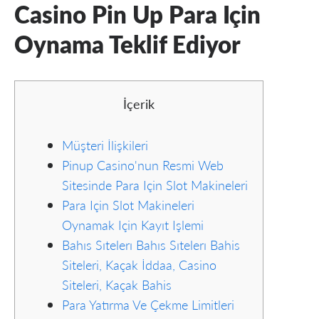
Casino Pin Up Para Için
Oynama Teklif Ediyor
İçerik
Müşteri İlişkileri
Pinup Casino'nun Resmi Web
Sitesinde Para Için Slot Makineleri
Para Için Slot Makineleri
Oynamak Için Kayıt Işlemi
Bahıs Sıtelerı Bahıs Sıtelerı Bahis
Siteleri, Kaçak İddaa, Casino
Siteleri, Kaçak Bahis
Para Yatırma Ve Çekme Limitleri