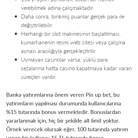
verebilmek adına çalışmaktadır.
Daha sonra, birikmiş puanlar gerçek para ile
değiştirilebilir.
Herhangi bir slot makinesinin başlatılması,
kumarhanenin resmi web sitesi veya çalışma
aynası aracılığıyla gerçekleştirilir.
Uymayan casinolar varsa, yüklü para
cezalarına hatta casino kapatmaya kadar varan
süreçleri vardır.
Banka yatırımlarına önem veren Pin up bet, bu
yatırımların yapılması durumunda kullanıcılarına
%15 tutarında bonus vermektedir. Bonuslardan
yararlanmak için, hiç bir şekilde alt limit yoktur.
Örnek verecek olursak eğer, 100 tutarında yatırım
yapan bir kullanıcı 15 TL tutarında bonus