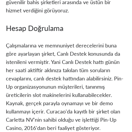
güvenilir bahis şirketleri arasında ve üstün bir
hizmet verdiğini görüyoruz.
Hesap Doğrulama
Çalışmalarına ve memnuniyet derecelerini buna
göre ayarlayan şirket, Canlı Destek konusunda da
istenileni vermiştir. Yani Canlı Destek hattı günün
her saati aktiftir aklınıza takılan tüm soruların
cevaplarını, canlı destek hattından alabilirsiniz. Pin-
Up organizasyonunun müşterileri, tanınmış
üreticilerin slot makinelerini kullanabilecekler.
Kaynak, gerçek parayla oynamayı ve bir demo
kullanmayı içerir. Curacao'da kayıtlı bir şirket olan
Carletta NV'nin sahibi olduğu ve işlettiği Pin-Up
Casino, 2016'dan beri faaliyet gösteriyor.