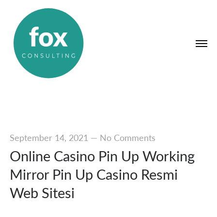
September 14, 2021
—
No Comments
Online Casino Pin Up Working
Mirror Pin Up Casino Resmi
Web Sitesi