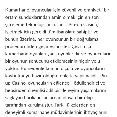
Kumarhane, oyuncular için güvenli ve emniyetli bir
ortam sunduklarından emin olmak için en son
şifreleme teknolojisini kullanır. Pin-up Casino,
işletmek için gerekli tüm lisanslara sahiptir ve
bunun üzerine, her oyuncunun bir doğrulama
prosedüründen geçmesini ister. Çevrimiçi
kumarhane oyunları şans oyunlarıdır ve oyuncuların
bir oyunun sonucunu etkilemesinin hiçbir yolu
yoktur. Bu nedenle kumar, ölçülü ve oyuncuların
kaybetmeye hazır olduğu fonlarla yapılmalıdır. Pin-
up Casino, oyuncuların eğlenceli, ödüllendirici ve
hepsinden önemlisi adil bir deneyim yaşamalarını
sağlayan harika insanlardan oluşan bir ekip
tarafından kurulmuştur. Farklı ülkelerden en
deneyimli kumarhane müdavimlerinin ihtiyaçlarını