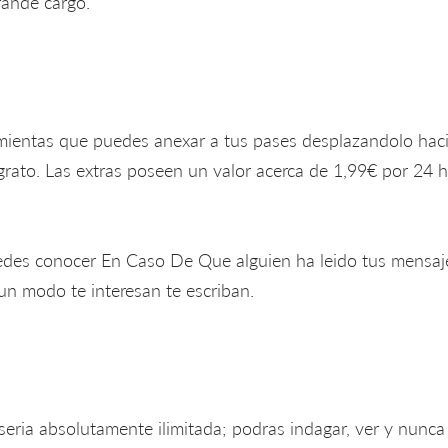
rande cargo.
mientas que puedes anexar a tus pases desplazandolo hacia
grato. Las extras poseen un valor acerca de 1,99€ por 24 
des conocer En Caso De Que alguien ha leido tus mensajes
un modo te interesan te escriban.
seri­a absolutamente ilimitada; podras indagar, ver y nunca