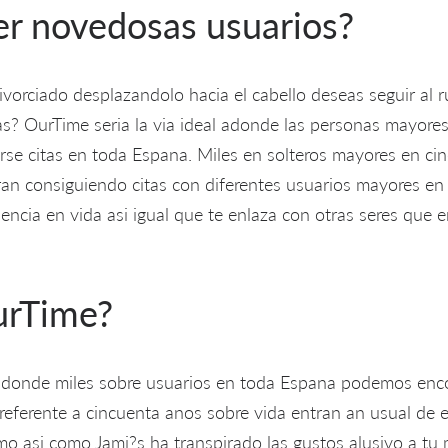
er novedosas usuarios?
vorciado desplazandolo hacia el cabello deseas seguir al
as? OurTime seri­a la vi­a ideal adonde las personas mayore
rse citas en toda Espana. Miles en solteros mayores en c
an consiguiendo citas con diferentes usuarios mayores en
ncia en vida asi­ igual que te enlaza con otras seres que 
urTime?
 donde miles sobre usuarios en toda Espana podemos enc
 referente a cincuenta anos sobre vida entran an usual de 
mo asi­ como Jami?s ha transpirado las gustos alusivo a tu