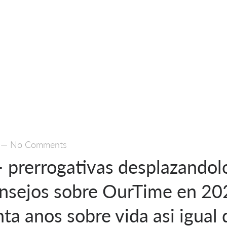
—
No Comments
 prerrogativas desplazandolo
onsejos sobre OurTime en 20
ta anos sobre vida asi­ igual 