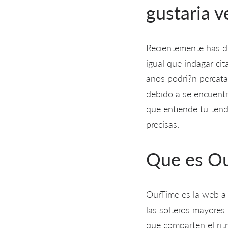
gustaria v
Recientemente has di
igual que indagar cit
anos podri?n percata
debido a se encuentr
que entiende tu tende
precisas.
Que es O
OurTime es la web a
las solteros mayores
que comparten el rit