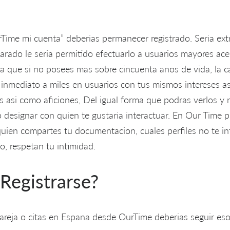
rTime mi cuenta” deberias permanecer registrado. Seri­a e
parado le seri­a permitido efectuarlo a usuarios mayores ac
a que si no posees mas sobre cincuenta anos de vida, la ca
s inmediato a miles en usuarios con tus mismos intereses a
s asi­ como aficiones, Del igual forma que podras verlos y
 designar con quien te gustaria interactuar. En Our Time 
quien compartes tu documentacion, cuales perfiles no te i
o, respetan tu intimidad.
Registrarse?
pareja o citas en Espana desde OurTime deberias seguir es