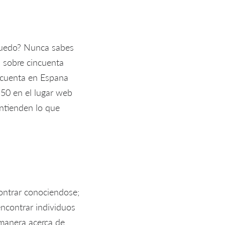
 ruedo? Nunca sabes
s sobre cincuenta
incuenta en Espana
 50 en el lugar web
entienden lo que
ontrar conociendose;
encontrar individuos
 manera acerca de