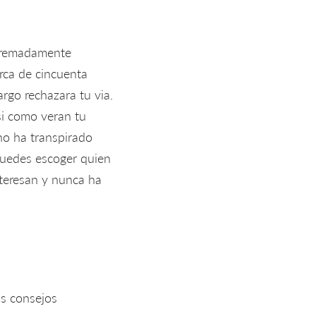
xtremadamente
erca de cincuenta
rgo rechazara tu via.
si­ como veran tu
 no ha transpirado
puedes escoger quien
nteresan y nunca ha
os consejos