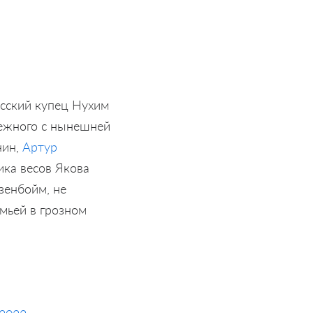
есский купец Нухим
межного с нынешней
нин,
Артур
ика весов Якова
зенбойм, не
емьей в грозном