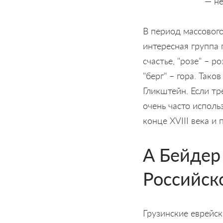
— не
В период массовог
интересная группа 
счастье, "розе" – р
"берг" – гора. Тако
Гликштейн. Если т
очень часто исполь
конце XVIII века и
А Бейдер
Российск
Грузинские еврейс