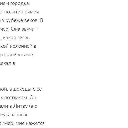
ием городка,
тно, что прямой
а рубеже веков. В
мер. Она звучит
 какая связь
ской колонией в
 сохранившимся
еехал в
ой, а доходы с ее
х потомкам. Он
али в Литву (а с
шеуказанных
ример, мне кажется