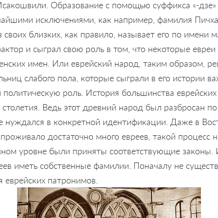
Исакошвили. Образование с помощью суффикса «-дзе» 
дчайшими исключениями, как например, фамилия Пичха
з своих близких, как правило, называет его по имени 
актор и сыграл свою роль в том, что некоторые евреи
енских имен. Или еврейский народ, таким образом, р
ьниц слабого пола, которые сыграли в его истории в
 политическую роль. История большинства еврейски
 столетия. Ведь этот древний народ был разбросан по
е нуждался в конкретной идентификации. Даже в Вос
е проживало достаточно много евреев, такой процесс на
енном уровне были приняты соответствующие законы.
еев иметь собственные фамилии. Поначалу не сущест
я еврейских патронимов.