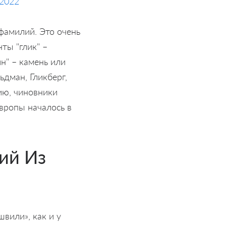
 2022
фамилий. Это очень
ты "глик" –
йн" – камень или
ьдман, Гликберг,
ию, чиновники
вропы началось в
ий Из
вили», как и у