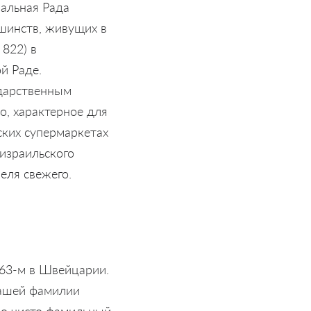
ральная Рада
шинств, живущих в
 822) в
й Раде.
ударственным
о, характерное для
ских супермаркетах
 израильского
еля свежего.
863-м в Швейцарии.
 вашей фамилии
 но чисто фамильный