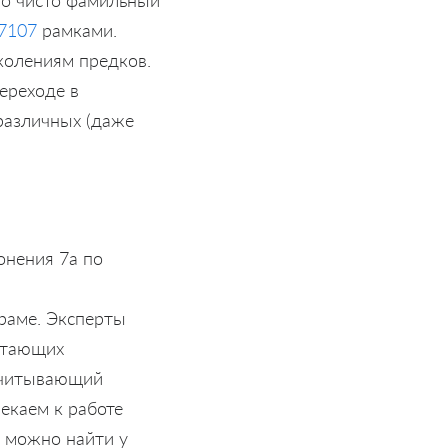
47107
рамками.
колениям предков.
ереходе в
различных (даже
онения 7a по
храме. Эксперты
стающих
учитывающий
екаем к работе
и можно найти у