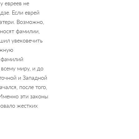
у евреев не
дзе. Если еврей
матери. Возможно,
 носят фамилии,
ешил увековечить
ажную
х фамилий
 всему миру, и до
точной и Западной
чался, после того,
 Именно эти законы
вовало жестких