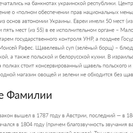
ечатались на банкнотах украинской республики. Цент
ение о «полном обеспечении прав национальных мень
 из основ автономии Украины. Евреи имели 50 мест (из
 пять мест (из 55) в ее исполнительном органе – Мало
тарем государственного контроля УНР, а позднее Гос
Моисей Рафес. Щавелевый суп (зелёный борщ) – блюд
кой, а также польской и белорусской кухни. В израиль
а полках стоит консервированный щавель польского и
 одной магазин овощей и зелени не обходится без щав
е Фамилии
акон вышел в 1787 году в Австрии, последний — в 1
ачался в 1804 году (причем благозвучность звучания
достигалась на коммерческой основе). Так или иначе,