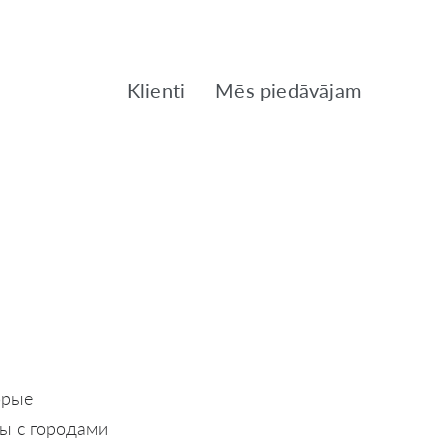
Klienti
Mēs piedāvājam
орые
ны с городами