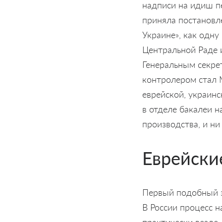
надписи на идиш п
приняла постановл
Украине», как одну
Центральной Раде и
Генеральным секре
контролером стал 
еврейской, украинс
в отделе бакалеи н
производства, и ни
Еврейски
Первый подобный з
В России процесс н
практически везде 