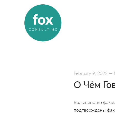
February 9, 2022
—
О Чём Го
Большинство фамил
подтверждены факт