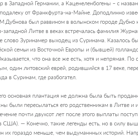
 в Западной Германии, а Каценеленбогены – с назван
подалеку от Франкфурта-на-Майне. Доподлинно извес
.М.Дубнова был раввином в волынском городе Дубно н
о-западной Литве в веках встречалась фамилия Журна
 слово Зуринамер выходец из Суринама. Казалось бы,
йской семьи из Восточной Европы и (бывшей) голланд
зывается, что она все же есть, хотя и непрямая. По
м, один литовский еврей, родившийся в 17 веке, пер
да в Суринам, где разбогател.
его основная плантация не должна была быть проданн
ны были пересылаться его родственникам в Литве и и
 течение почти двухсот лет после этого выплаты поступ
 в США). — Конечно, такие легенды есть, но в силу вы
ин их гораздо меньше, чем выдуманнных историй. Нап