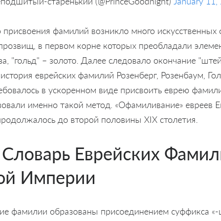
подшитый-старенький (@PrinceGoodnight)
January 11,
о присвоения фамилий возникло много искусственных 
прозвищ, в первом корне которых преобладали элемен
оза, "гольд" – золото. Далее следовало окончание "ште
в история еврейских фамилий Розенберг, Розенбаум, Гол
ребовалось в ускоренном виде присвоить еврею фамил
зовали именно такой метод. «Офамиливание» евреев Е
 продолжалось до второй половины XIX столетия.
 Словарь Еврейских Фамил
ой Империи
кие фамилии образованы присоединением суффикса «-ш