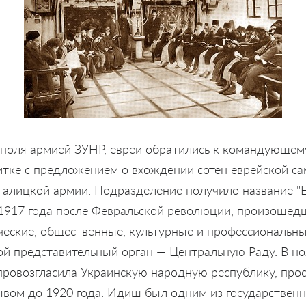
ополя армией ЗУНР, евреи обратились к командующем
тке с предложением о вхождении сотен еврейской с
 Галицкой армии. Подразделение получило название "
а 1917 года после Февральской революции, произошед
ческие, общественные, культурные и профессиональн
ой представительный орган — Центральную Раду. В но
провозгласила Украинскую народную республику, пр
вом до 1920 года. Идиш был одним из государственн