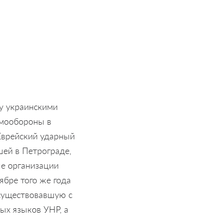
у украинскими
амообороны в
Еврейский ударный
шей в Петрограде,
ые организации
ябре того же года
осуществовавшую с
ых языков УНР, а