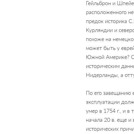
Гейльброн и Шпейер
расположенного не
предок историка С
Курляндии и север
похоже на немецкое
может быть у евре
Южной Америке? Ока
историческим данны
Нидерланды, а отту
По его завещанию 
эксплуатации долж
умер в 1754 г., и в
начала 20 в. еще и
исторических прич