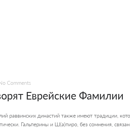
No Comments
ворят Еврейские Фамилии
ий раввинских династий также имеют традиции, кот
ически. Гальперины и Ш(а)пиро, без сомнения, связа