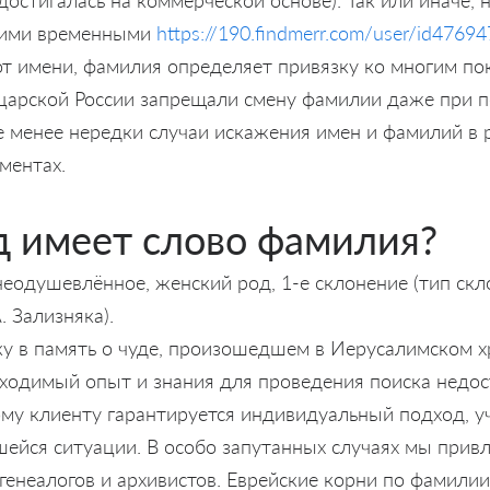
этими временными
https://190.findmerr.com/user/id4769
от имени, фамилия определяет привязку ко многим по
царской России запрещали смену фамилии даже при п
не менее нередки случаи искажения имен и фамилий в 
ментах.
д имеет слово фамилия?
еодушевлённое, женский род, 1-е склонение (тип скл
. Зализняка).
уку в память о чуде, произошедшем в Иерусалимском 
ходимый опыт и знания для проведения поиска недо
му клиенту гарантируется индивидуальный подход, 
ейся ситуации. В особо запутанных случаях мы привл
генеалогов и архивистов. Еврейские корни по фамили