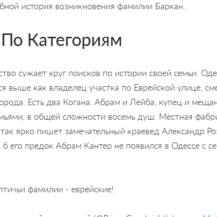
бной история возникновения фамилии Баркан.
По Категориям
тво сужает круг поисков по истории своей семьи. Од
я выше как владелец участка по Еврейской улице, с
города. Есть два Когана, Абрам и Лейба, купец и меща
мьями, в общей сложности восемь душ. Местная фабр
 так ярко пишет замечательный краевед Александр Ро
и б его предок Абрам Кантер не появился в Одессе с с
птичьи фамилии - еврейские!