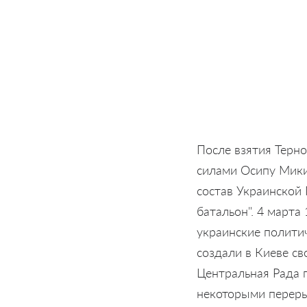
После взятия Терн
силами Осипу Мики
состав Украинской
батальон". 4 март
украинские полити
создали в Киеве св
Центральная Рада 
некоторыми переры