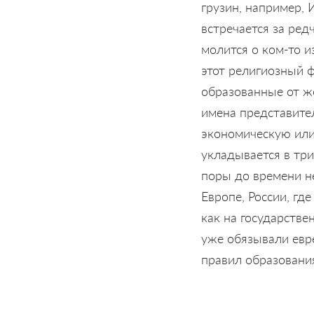
грузин, например, 
встречается за ре
молится о ком-то и
этот религиозный ф
образованные от ж
имена представител
экономическую или
укладывается в три
поры до времени н
Европе, России, гд
как на государств
уже обязывали евр
правил образовани