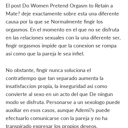
El post Do Women Pretend Orgasm to Retain a
Mate? deje exactamente sobre esta una diferente
causa por la que se Normalmente fingir los
orgasmos. En el momento en el que no se disfruta
en las relaciones sexuales con la una diferente ser,
fingir orgasmos impide que la conexion se rompa
asi­ como que la pareja le sea infiel.
No obstante, fingir nunca soluciona el
contratiempo que tan separado aumenta la
insatisfaccion propia, la inseguridad asi­ como
convierte al sexo en un acto del que De ningun
modo se disfruta. Personarse a un sexologo puede
auxiliar en esos casos, aunque Ademi?s puede
efectuarlo comunicarse con la pareja y no ha
transpirado expresar los propios deseos.