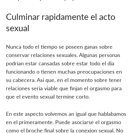
Culminar rapidamente el acto
sexual
Nunca todo el tiempo se poseen ganas sobre
conservar relaciones sexuales. Algunas personas
podri­an estar cansadas sobre estar todo el dia
funcionando o tienen muchas preocupaciones en
su cabecera. Asi que, en el momento sobre tener
relaciones seri­a viable que finjan el orgasmo para
que el evento sexual termine corto.
En este aspecto volvemos an igual que hablabamos
en el primeramente. Puede asociarse el orgasmo
como el broche final sobre la conexion sexual. No