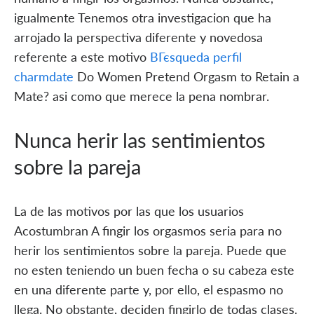
igualmente Tenemos otra investigacion que ha
arrojado la perspectiva diferente y novedosa
referente a este motivo
BГєsqueda perfil
charmdate
Do Women Pretend Orgasm to Retain a
Mate? asi­ como que merece la pena nombrar.
Nunca herir las sentimientos
sobre la pareja
La de las motivos por las que los usuarios
Acostumbran A fingir los orgasmos seri­a para no
herir los sentimientos sobre la pareja. Puede que
no esten teniendo un buen fecha o su cabeza este
en una diferente parte y, por ello, el espasmo no
llega. No obstante, deciden fingirlo de todas clases.