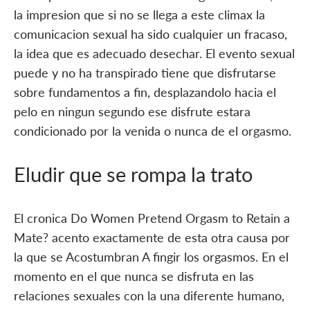
la impresion que si no se llega a este climax la
comunicacion sexual ha sido cualquier un fracaso,
la idea que es adecuado desechar. El evento sexual
puede y no ha transpirado tiene que disfrutarse
sobre fundamentos a fin, desplazandolo hacia el
pelo en ningun segundo ese disfrute estara
condicionado por la venida o nunca de el orgasmo.
Eludir que se rompa la trato
El cronica Do Women Pretend Orgasm to Retain a
Mate? acento exactamente de esta otra causa por
la que se Acostumbran A fingir los orgasmos. En el
momento en el que nunca se disfruta en las
relaciones sexuales con la una diferente humano,