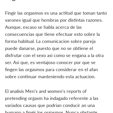
Fingir las orgasmos es una actitud que toman tanto
varones igual que hembras por distintas razones.
Aunque, escaso se habla acerca de las
consecuencias que tiene efectuar esto sobre la
forma habitual. La comunicacion sobre pareja
puede danarse, puesto que no se obtiene el
disfrutar con el sexo asi­ como se engana a la otra
ser. Asi que, es ventajoso conocer por que se
fingen las orgasmos para considerar en el afan
sobre continuar manteniendo esta actuacion.
El analisis Men's and women's reports of
pretending orgasm ha indagado referente a las
variados causas que podri­an conducir an una
humano a fingir los orgasmos. Nunca obstante,