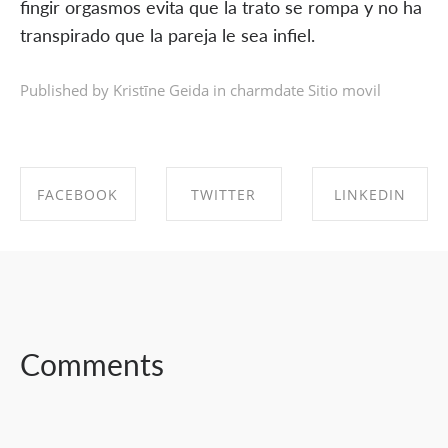
fingir orgasmos evita que la trato se rompa y no ha
transpirado que la pareja le sea infiel.
Published by Kristīne Geida in
charmdate Sitio movil
FACEBOOK
TWITTER
LINKEDIN
SHARE ON
SHARE ON
SHARE ON
FACEBOOK
TWITTER
LINKEDIN
Comments