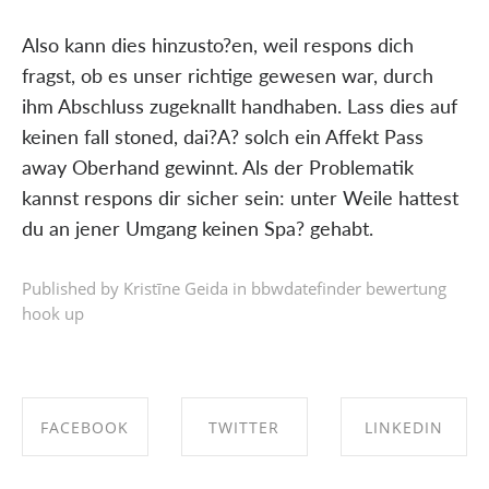
Also kann dies hinzusto?en, weil respons dich
fragst, ob es unser richtige gewesen war, durch
ihm Abschluss zugeknallt handhaben. Lass dies auf
keinen fall stoned, dai?A? solch ein Affekt Pass
away Oberhand gewinnt. Als der Problematik
kannst respons dir sicher sein: unter Weile hattest
du an jener Umgang keinen Spa? gehabt.
Published by Kristīne Geida in
bbwdatefinder bewertung
hook up
FACEBOOK
TWITTER
LINKEDIN
SHARE ON
SHARE ON
SHARE ON