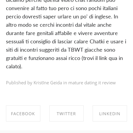
convenire al fatto tuo pero ci sono pochi italiani
percio dovresti saper urlare un po' di inglese. In
altro modo se cerchi incontri dal vitale anche
durante fare genitali affabile e vivere avventure
sessuali ti consiglio di lasciar calare Chatki e usare i
siti di incontri suggeriti da TBWT giacche sono
gratuiti e funzionano assai ricco (trovi il link qua in
calato).
Published by Kristīne Geida in
mature dating it review
FACEBOOK
TWITTER
LINKEDIN
SHARE ON
SHARE ON
SHARE ON