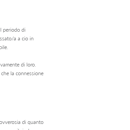
l periodo di
sato/a a cio in
ile.
ivamente di loro.
a che la connessione
 ovverosia di quanto