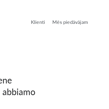
Klienti
Mēs piedāvājam
ene
o abbiamo