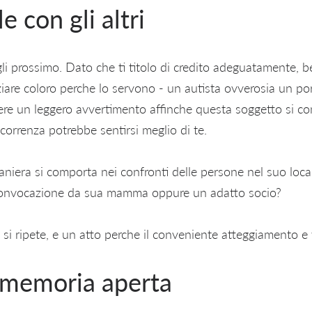
le con gli altri
li prossimo. Dato che ti titolo di credito adeguatamente, b
iare coloro perche lo servono - un autista ovverosia un por
ere un leggero avvertimento affinche questa soggetto si con
icorrenza potrebbe sentirsi meglio di te.
aniera si comporta nei confronti delle persone nel suo local
onvocazione da sua mamma oppure un adatto socio?
 si ripete, e un atto perche il conveniente atteggiamento e v
 memoria aperta