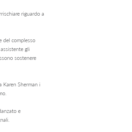
rischiare riguardo a
 e del complesso
assistente gli
ossono sostenere
sta Karen Sherman i
mo.
idanzato e
nali.