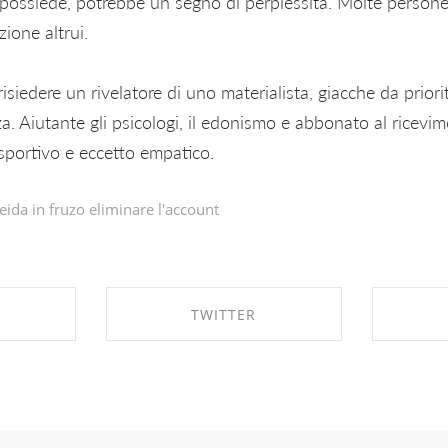
 possiede, potrebbe un segno di perplessita. Molte persone
zione altrui.
isiedere un rivelatore di uno materialista, giacche da priori
za. Aiutante gli psicologi, il edonismo e abbonato al ricevim
sportivo e eccetto empatico.
eida in
fruzo eliminare l'account
TWITTER
EBOOK
SHARE ON TWITTER
SHA