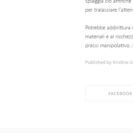
spiaggia cio affinche
per tralasciare l’atten
Potrebbe addirittura r
materiali e al ricchez
prassi manipolativo, 
Published by Kristīne G
FACEBOOK
SHARE ON FAC