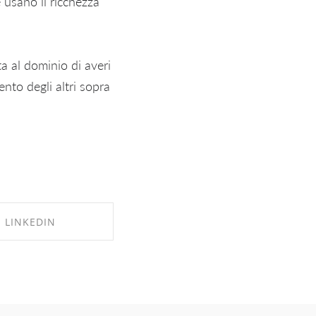
 usano il ricchezza
ta al dominio di averi
ento degli altri sopra
LINKEDIN
RE ON LINKEDIN