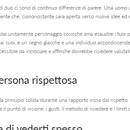
di duo ci sono di continuo differenze di parere. Una uomo 
ente che, ciononostante sara aperta verso nuove idee ed 
stai unitamente personaggio cosicche ama esaudire i tuoi pe
dai suoi, e un segno giacche e una individuo accondiscend
ssibile da incrociare e affinche dovrebbe risiedere valuta
ersona rispettosa
la principio solida durante una rapporto inizia dal rispetto.
 il punto di visione, i gusti, il metodo di risiedere e i limiti
za di vederti spesso