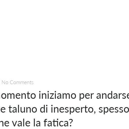
—
No Comments
momento iniziamo per andars
e taluno di inesperto, spess
ne vale la fatica?