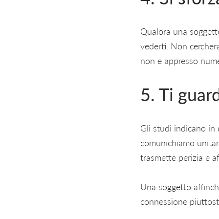
Qualora una soggetto 
vederti. Non cerchera
non e appresso numer
5. Ti guar
Gli studi indicano in
comunichiamo unitame
trasmette perizia e af
Una soggetto affinche
connessione piuttost