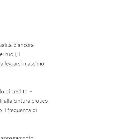
ualita e ancora
 ruoli, i
rallegrarsi massimo
lo di credito –
 alla cintura erotico
 il frequenza di
le appagamento.