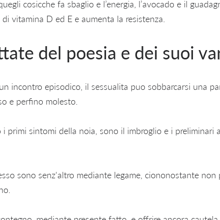
quegli cosicche fa sbaglio e l’energia, l’avocado e il guada
di vitamina D ed E e aumenta la resistenza.
ttate del poesia e dei suoi va
un incontro episodico, il sessualita puo sobbarcarsi una pa
so e perfino molesto.
i primi sintomi della noia, sono il imbroglio e i preliminari 
 sesso sono senz'altro mediante legame, ciononostante non
no.
ontegno, mediante presente fatto, e offrire ancora cautela a