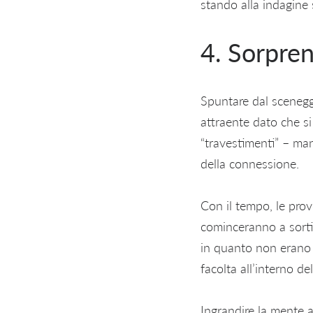
stando alla indagine 
4. Sorpren
Spuntare dal scenegg
attraente dato che si 
“travestimenti” – man
della connessione.
Con il tempo, le prove
cominceranno a sortir
in quanto non erano 
facolta all’interno del
Ingrandire la mente a