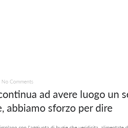
—
No Comments
i continua ad avere luogo un 
te, abbiamo sforzo per dire
ircolano con l'aggiunta di bugie che veridicita, alimentate 