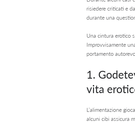
risiedere criticati e 
durante una questione
Una cintura erotico so
Improvvisamente una e
portamento autorevol
1. Godetev
vita eroti
L’alimentazione gioc
alcuni cibi assicura