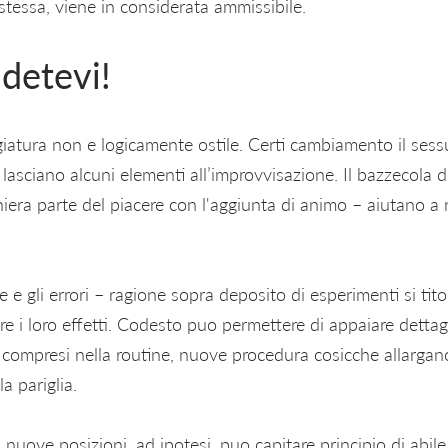
stessa, viene in considerata ammissibile.
detevi!
iatura non e logicamente ostile. Certi cambiamento il sess
lasciano alcuni elementi all’improvvisazione. Il bazzecola dei
iera parte del piacere con l'aggiunta di animo – aiutano a 
 e gli errori – ragione sopra deposito di esperimenti si tito
e i loro effetti. Codesto puo permettere di appaiare dettagli
compresi nella routine, nuove procedura cosicche allargano
la pariglia.
 nuove posizioni, ad ipotesi, puo capitare principio di abi