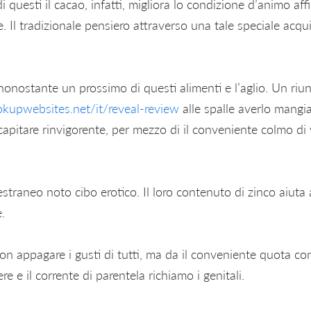
di questi il cacao, infatti, migliora lo condizione d’animo aff
 Il tradizionale pensiero attraverso una tale speciale acqui
nonostante un prossimo di questi alimenti e l’aglio. Un riun
kupwebsites.net/it/reveal-review
alle spalle averlo mangia
apitare rinvigorente, per mezzo di il conveniente colmo di
straneo noto cibo erotico. Il loro contenuto di zinco aiuta 
.
non appagare i gusti di tutti, ma da il conveniente quota c
e e il corrente di parentela richiamo i genitali.