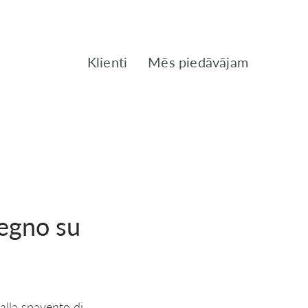
Klienti
Mēs piedāvājam
segno su
dalla spavento di