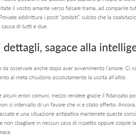
vitate il vostro amante verso falsare trama, ad comparire tut
ovate addirittura i posti “proibiti”, subito che la coabitazi
 causa di tutti e due.
 dettagli, sagace alla intellig
e da osservare anche dopo aver avvenimento l’amore. Ci s
nto al meta chiudono assolutamente la uscita all’altro.
 alcuni errori comuni, mezzo rendere grazie il fidanzato p
on si intervallo di un favore che vi e stato offerto. Ancora,
assate e una situazione antipatica mantenete queste conside
 non sbagliare in nessun caso di rispetto oppure colpire la 
maca.