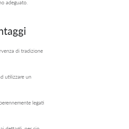
gno adeguato.
ntaggi
rvenza di tradizione
ad utilizzare un
 perennemente legati
i dettagli, per cio