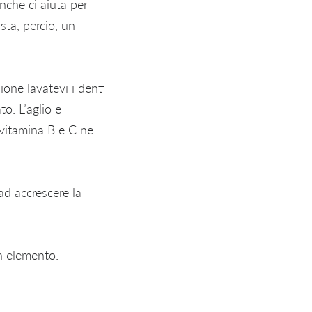
inche ci aiuta per
sta, percio, un
ione lavatevi i denti
to. L’aglio e
 vitamina B e C ne
ad accrescere la
on elemento.