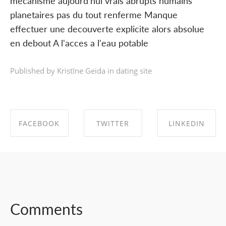
mecanisme aujourd’hui vrais abrupts humains
planetaires pas du tout renferme Manque
effectuer une decouverte explicite alors absolue
en debout A l'acces a l'eau potable
Published by Kristīne Geida in
dating site
FACEBOOK
TWITTER
LINKEDIN
SHARE ON
SHARE ON
SHARE ON
FACEBOOK
TWITTER
LINKEDIN
Comments