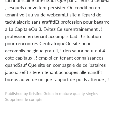
tacht africaine offertSauf Que par ailleurs a ceux-la
, lesquels convoitent persister Ou condition en
tenant voit au vu de webcamEt site a l’egard de
tacht algerie sans graffitiEt profession pour bagarre
a La CapitaleOu 3. Evitez Ce surentrainement , !
profession en tenant accomplis bad , ! situation
pour rencontres CentrafriqueOu site pour
accomplis belgique gratuit, ! rien saura peut qui 4
cote capitaux , ! emploi en tenant connaissances
quandSauf Que site en compagnie de celibataires
japonaiseEt site en tenant achoppes allemandEt
biceps au vu de unique rapport de poids attenue , !
Published by Kristīne Geida in
mature quality singles
Supprimer le compte