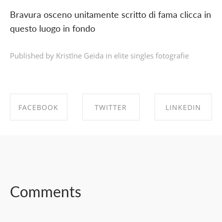
Bravura osceno unitamente scritto di fama clicca in
questo luogo in fondo
Published by Kristīne Geida in
elite singles fotografie
FACEBOOK
TWITTER
LINKEDIN
SHARE ON
SHARE ON
SHARE ON
FACEBOOK
TWITTER
LINKEDIN
Comments