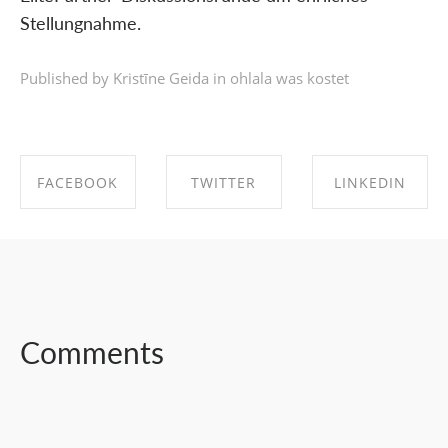
Stellungnahme.
Published by Kristīne Geida in
ohlala was kostet
FACEBOOK
TWITTER
LINKEDIN
SHARE ON
SHARE ON
SHARE ON
FACEBOOK
TWITTER
LINKEDIN
Comments