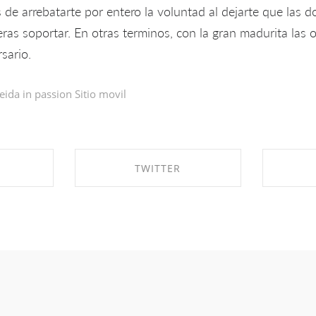
de arrebatarte por entero la voluntad al dejarte que las do
as soportar. En otras terminos, con la gran madurita las 
sario.
eida in
passion Sitio movil
TWITTER
EBOOK
SHARE ON TWITTER
SHA