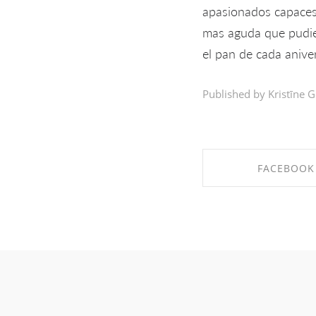
apasionados capaces 
mas aguda que pudier
el pan de cada aniver
Published by Kristīne G
FACEBOOK
SHARE ON FAC