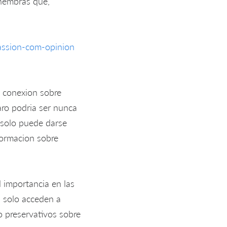
 hembras que,
assion-com-opinion
a conexion sobre
ro podri­a ser nunca
 solo puede darse
formacion sobre
l importancia en las
 solo acceden a
o preservativos sobre