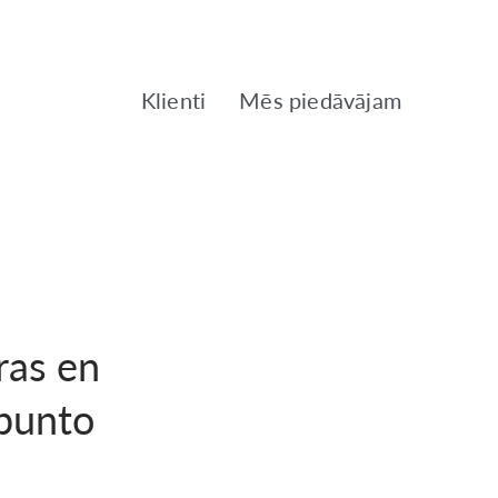
Klienti
Mēs piedāvājam
ras en
 punto