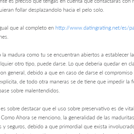
ante es preciso que tengas en cuenta que contactaras con
ieran follar desplazandolo hacia el pelo solo.
 igual que al completo en
http://www.datingrating.net/es/p
nes.
 la madura como tu se encuentran abiertos a establecer l
lquier otro tipo, puede darse. Lo que deberia quedar en cla
acion general, debido a que en caso de darse el compromiso
plicita, de todo otra maneras se de tiene que impedir la 
 base sobre malentendidos.
 es sobre destacar que el uso sobre preservativo es de vita
 Como Ahora se menciono, la generalidad de las maduritas
s y seguros, debido a que primordial que exista involucrad