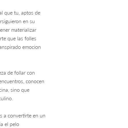
al que tu, aptos de
ersiguieron en su
ner materializar
rte que las folles
ranspirado emocion
za de follar con
e encuentros, conocen
cina, sino que
ulino.
s a convertirte en un
a el pelo