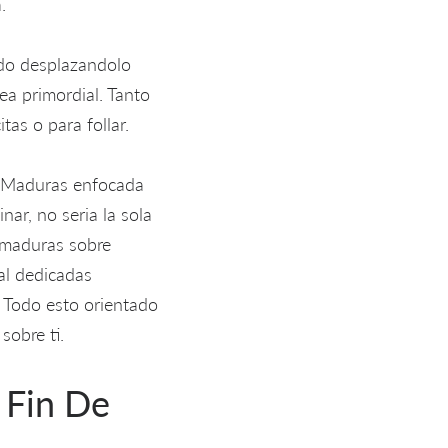
.
ndo desplazandolo
ea primordial. Tanto
tas o para follar.
op Maduras enfocada
r, no seri­a la sola
n maduras sobre
al dedicadas
 Todo esto orientado
sobre ti.
 Fin De