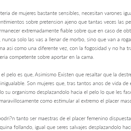
eria de mujeres bastante sensibles, necesitan varones igu
sentimientos sobre pretension ajeno que tantas veces las p
manecer extremadamente fiable sobre que en caso de obte
a, nunca solo las vas a llenar de morbo, sino que van a roga
 asi­ como una diferente vez, con la fogosidad y no ha t
eri­a competente sobre aportar en la cama.
el pelo es que, Asimismo Existen que resaltar que la destre
e inigualable. Son mujeres que, tras tantos anos de vida d
lo su organismo desplazandolo hacia el pelo lo que les fas
aravillosamente como estimular al extremo el placer masc
odri?n tanto ser maestras de el placer femenino dispuesta
quina follando, igual que seres salvajes desplazandolo haci