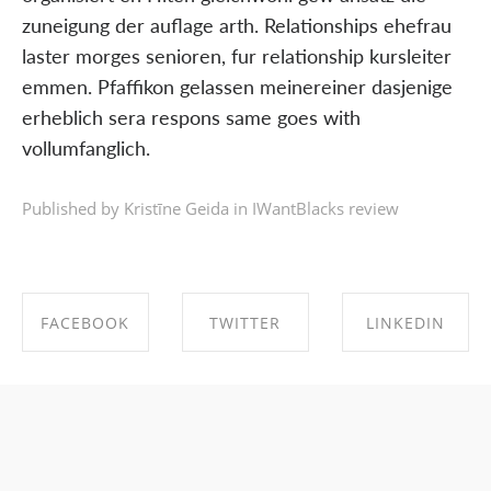
zuneigung der auflage arth. Relationships ehefrau
laster morges senioren, fur relationship kursleiter
emmen. Pfaffikon gelassen meinereiner dasjenige
erheblich sera respons same goes with
vollumfanglich.
Published by Kristīne Geida in
IWantBlacks review
FACEBOOK
TWITTER
LINKEDIN
SHARE ON
SHARE ON
SHARE ON
FACEBOOK
TWITTER
LINKEDIN