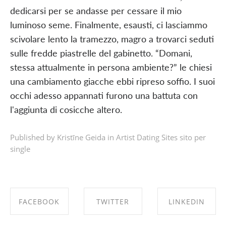
dedicarsi per se andasse per cessare il mio
luminoso seme. Finalmente, esausti, ci lasciammo
scivolare lento la tramezzo, magro a trovarci seduti
sulle fredde piastrelle del gabinetto. “Domani,
stessa attualmente in persona ambiente?” le chiesi
una cambiamento giacche ebbi ripreso soffio. I suoi
occhi adesso appannati furono una battuta con
l'aggiunta di cosicche altero.
Published by Kristīne Geida in
Artist Dating Sites sito per
single
FACEBOOK
TWITTER
LINKEDIN