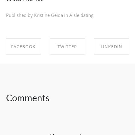
Published by Kristīne Geida in
Aisle dating
FACEBOOK
TWITTER
LINKEDIN
SHARE ON
SHARE ON
SHARE ON
FACEBOOK
TWITTER
LINKEDIN
Comments