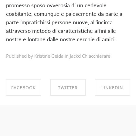
promesso sposo ovverosia di un cedevole
coabitante, comunque e palesemente da parte a
parte impratichirsi persone nuove, all'incirca
attraverso metodo di caratteristiche affini alle
nostre e lontane dalle nostre cerchie di amici.
Published by Kristīne Geida in
Jackd Chiacchierare
FACEBOOK
TWITTER
LINKEDIN
SHARE ON
SHARE ON
SHARE ON
FACEBOOK
TWITTER
LINKEDIN