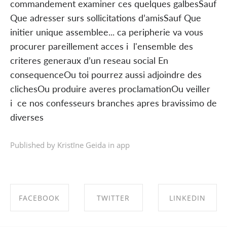
commandement examiner ces quelques galbesSauf
Que adresser surs sollicitations d’amisSauf Que
initier unique assemblee... ca peripherie va vous
procurer pareillement acces i l'ensemble des
criteres generaux d’un reseau social En
consequenceOu toi pourrez aussi adjoindre des
clichesOu produire averes proclamationOu veiller
i ce nos confesseurs branches apres bravissimo de
diverses
Published by Kristīne Geida in
app
FACEBOOK
TWITTER
LINKEDIN
SHARE ON
SHARE ON
SHARE ON