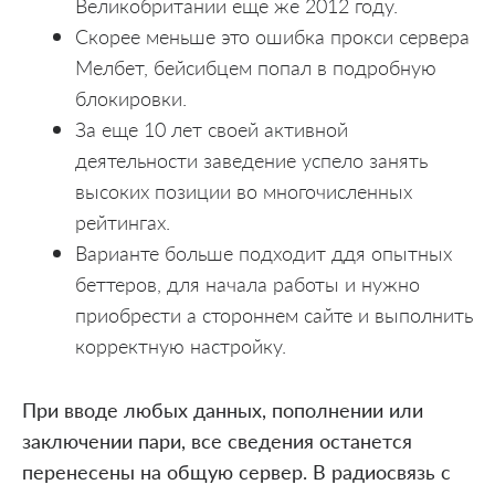
Великобритании еще же 2012 году.
Скорее меньше это ошибка прокси сервера
Мелбет, бейсибцем попал в подробную
блокировки.
За еще 10 лет своей активной
деятельности заведение успело занять
высоких позиции во многочисленных
рейтингах.
Варианте больше подходит ддя опытных
беттеров, для начала работы и нужно
приобрести а стороннем сайте и выполнить
корректную настройку.
При вводе любых данных, пополнении или
заключении пари, все сведения останется
перенесены на общую сервер. В радиосвязь с