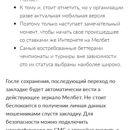
К тому и, стоит отметить, но у организации
разве актуальная мобильная версия.
Поэтому только наступает замечательный
момент, чтобы начать свое происшедшее
со ставками же Интернете на Мелбет.
Самые востребованные беттерами
чемпионаты и турниры вне зависимости
ото их статуса выбраны наиболее широко.
Госле сохранения, последующий переход по
закладке будет автоматически вести а
действующее зеркало Мелбет. Не стоит
беспокоится о получении личная данных
мошенниками спустя закладку. Для
безопасности можно подключить
идентификацию по СМС а спокойно входить а