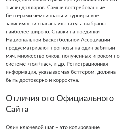
тысяч долларов. Самые востребованные
беттерами чемпионаты и турниры вне
зависимости спасась их статуса выбраны
наиболее широко. Ставки на поединки
Национальной Баскетбольной Ассоциации
предусматривают прогнозы на один забитый
мяч, множество очков, полученных игроком по
системе «гол+пас», и др. Регистрационная
информация, указываемая беттером, должна
быть достоверно и корректна.
Отличия ото Официального
Сайта
Один ключевой шаг – это копирование