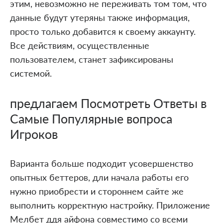
этим, невозможно не переживать том том, что
данные будут утеряны также информация,
просто только добавится к своему аккаунту.
Все действиям, осуществленные
пользователем, станет зафиксированы
системой.
предлагаем Посмотреть Ответы в
Самые Популярные вопроса
Игроков
Варианта больше подходит усовершенство
опытных беттеров, дли начала работы его
нужно приобрести и стороннем сайте же
выполнить корректную настройку. Приложение
Мелбет ддя айфона совместимо со всеми