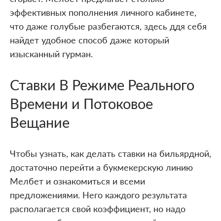
эффективных пополнения личного кабинете,
что даже голубые разбегаются, здесь ддя себя
найдет удобное способ даже который
изысканный гурман.
Ставки В Режиме Реального
Времени и Потоковое
Вещание
Чтобы узнать, как делать ставки на бильярдной,
достаточно перейти а букмекерскую линию
Мелбет и ознакомиться и всеми
предложениями. Него каждого результата
располагается свой коэффициент, но надо