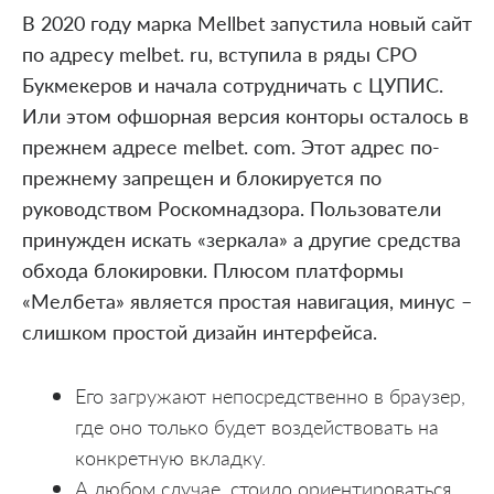
В 2020 году марка Mellbet запустила новый сайт
по адресу melbet. ru, вступила в ряды СРО
Букмекеров и начала сотрудничать с ЦУПИС.
Или этом офшорная версия конторы осталось в
прежнем адресе melbet. com. Этот адрес по-
прежнему запрещен и блокируется по
руководством Роскомнадзора. Пользователи
принужден искать «зеркала» а другие средства
обхода блокировки. Плюсом платформы
«Мелбета» является простая навигация, минус –
слишком простой дизайн интерфейса.
Его загружают непосредственно в браузер,
где оно только будет воздействовать на
конкретную вкладку.
А любом случае, стоило ориентироваться