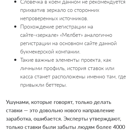
Словечка в коем данном не рекомендуется
прихватив зеркало со сторонних
непроверенных источников.
Прохождение регистрации на
сайте-«зеркале» «Мелбет» аналогично
регистрации на основном сайте данной
букмекерской компании.
Такие важные элементы проекта, как
личными профиль, история ставок или
касса станет расположены именно там, где
привыкли беттеры.
Ушунами, которые говорят, только делать
ставки — это довольно нового направление
заработка, ошибается. Эксперты утверждают,
только ставки были забыты людям более 4000