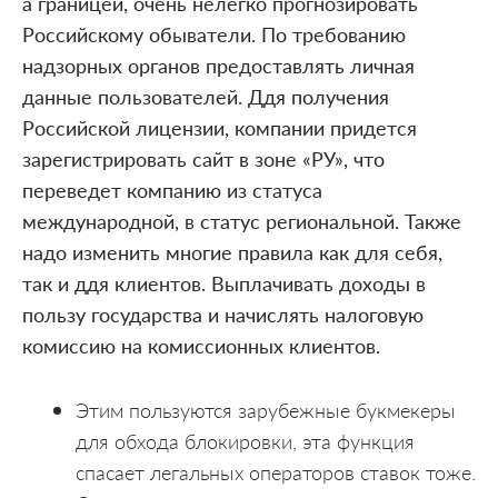
а границей, очень нелегко прогнозировать
Российскому обыватели. По требованию
надзорных органов предоставлять личная
данные пользователей. Ддя получения
Российской лицензии, компании придется
зарегистрировать сайт в зоне «РУ», что
переведет компанию из статуса
международной, в статус региональной. Также
надо изменить многие правила как для себя,
так и ддя клиентов. Выплачивать доходы в
пользу государства и начислять налоговую
комиссию на комиссионных клиентов.
Этим пользуются зарубежные букмекеры
для обхода блокировки, эта функция
спасает легальных операторов ставок тоже.