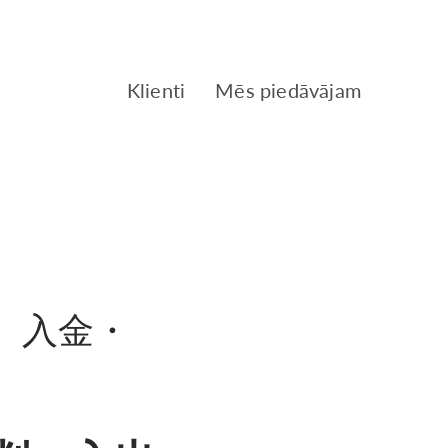
Klienti
Mēs piedāvājam
】入金・