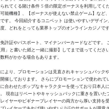
られてくる賭け条件 5 倍の限定ボーナスを利用してく
入可能機種】、【ボーナスが使えない禁止ゲーム】など
です。 今回紹介するコニベット は使いやすいデザイ
得度、どれをとっても業界トップのオンラインカジノで
免許証やパスポート、マイナンバーカードなどです。 
T認証用」と書いた紙と一緒に撮影】してまで送ってくださ
手数料がかかる場合もあります。
事により、プロモーションは見直されキャッシュバック
開催しております。 さらにプロモーションで使われて
トに合わせたポップなキャラクターを使っており日本人
。 現在はリベートやキャッシュバックに重きを置いた
レイヤーやビギナープレイヤーの両方から厚い支持を受
プレイヤーであれば使いやすいLINEのサポートが用意