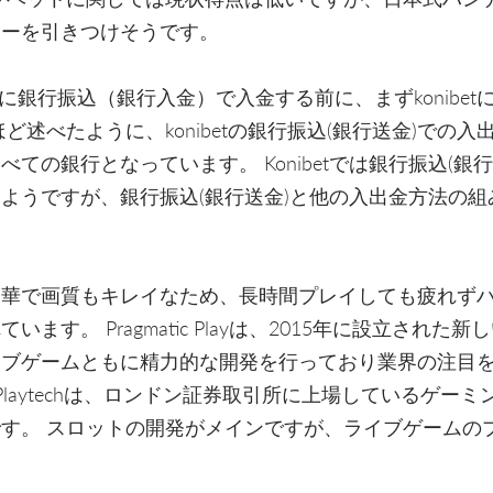
ターを引きつけそうです。
ベット)に銀行振込（銀行入金）で入金する前に、まずkonibe
ど述べたように、konibetの銀行振込(銀行送金)での
ての銀行となっています。 Konibetでは銀行振込(銀
ようですが、銀行振込(銀行送金)と他の入出金方法の
豪華で画質もキレイなため、長時間プレイしても疲れず
ます。 Pragmatic Playは、2015年に設立され
イブゲームともに精力的な開発を行っており業界の注目
Playtechは、ロンドン証券取引所に上場しているゲー
す。 スロットの開発がメインですが、ライブゲームの
。