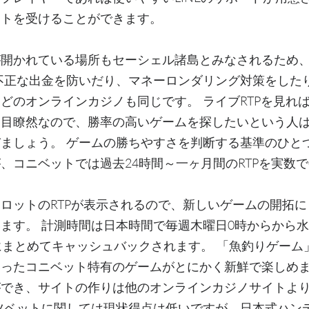
ートを受けることができます。
が開かれている場所もセーシェル諸島とみなされるため
不正な出金を防いだり、マネーロンダリング対策をした
どのオンラインカジノも同じです。 ライブRTPを見れ
一目瞭然なので、勝率の高いゲームを探したいという人
ましょう。 ゲームの勝ちやすさを判断する基準のひとつ
、コニベットでは過去24時間～一ヶ月間のRTPを実数
ロットのRTPが表示されるので、新しいゲームの開拓
ます。 計測時間は日本時間で毎週木曜日0時からから水曜
にまとめてキャッシュバックされます。 「魚釣りゲーム
ったコニベット特有のゲームがとにかく新鮮で楽しめま
ができ、サイトの作りは他のオンラインカジノサイトよ
ツベットに関しては現状得点は低いですが、日本式ハン