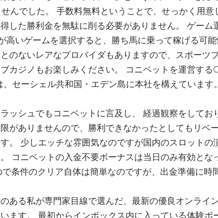
ませんでした。 手数料無料ということで、せっかく用意
得した勝利金を無駄に削る必要がありません。 ゲーム
Pが高いゲームを選択すると、勝ち馬に乗って稼げる可
ことのないレアなプロバイダもありますので、スポーツ
カジノもお楽しみください。 コニベットを運営するCSA P
 Co. Ltdは、セーシェル共和国・エデン島に本社を構えています
ラッシュでもコニベットに言及し、 経過観察をしてお
上限がありませんので、勝利できなかったとしてもリベ
す。 少しエッチな雰囲気なのですが国内のスロットの
。 コニベットの入金不要ボーナスは当日のみ有効とな
なので条件のクリア自体は簡単なのですが、出金準備に時
験のある私が専門家目線で選んだ、最新の優良オンライ
います。 最初からインボックス内に入っている体験ボ