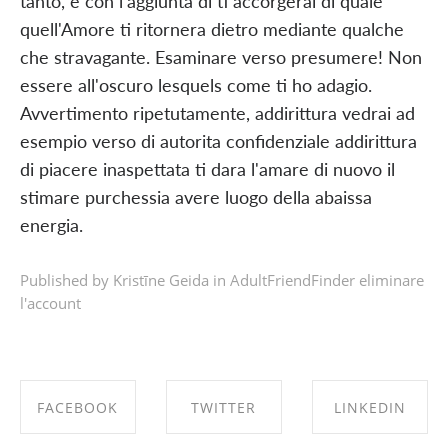
tanto, e con l'aggiunta di ti accorgerai di quale
quell'Amore ti ritornera dietro mediante qualche
che stravagante. Esaminare verso presumere! Non
essere all'oscuro lesquels come ti ho adagio.
Avvertimento ripetutamente, addirittura vedrai ad
esempio verso di autorita confidenziale addirittura
di piacere inaspettata ti dara l'amare di nuovo il
stimare purchessia avere luogo della abaissa
energia.
Published by Kristīne Geida in
AdultFriendFinder eliminare
l'account
FACEBOOK
TWITTER
LINKEDIN