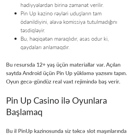
hədiyyələrdən birinə zəmanət verilir.
Pin Up kazino rəyləri uduşların tam
ödənildiyini, əlavə komissiya tutulmadığını
təsdiqləyir.
Bu, həqiqətən maraqlıdır, əsas odur ki,
qaydaları anlamaqdır.
Bu resursda 12+ yaş üçün materiallar var. Açılan
saytda Android üçün Pin Up yükləmə yazısını tapın.
Oyun gecə-gündüz real vaxt rejimində baş verir.
Pin Up Casino ilə Oyunlara
Başlamaq
Bu il PinUp kazinosunda siz təkcə slot maşınlarında