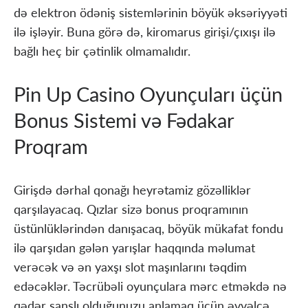
də elektron ödəniş sistemlərinin böyük əksəriyyəti
ilə işləyir. Buna görə də, kiromarus girişi/çıxışı ilə
bağlı heç bir çətinlik olmamalıdır.
Pin Up Casino Oyunçuları üçün
Bonus Sistemi və Fədakar
Proqram
Girişdə dərhal qonağı heyrətamiz gözəlliklər
qarşılayacaq. Qızlar sizə bonus proqramının
üstünlüklərindən danışacaq, böyük mükafat fondu
ilə qarşıdan gələn yarışlar haqqında məlumat
verəcək və ən yaxşı slot maşınlarını təqdim
edəcəklər. Təcrübəli oyunçulara mərc etməkdə nə
qədər şanslı olduğunuzu anlamaq üçün əvvəlcə