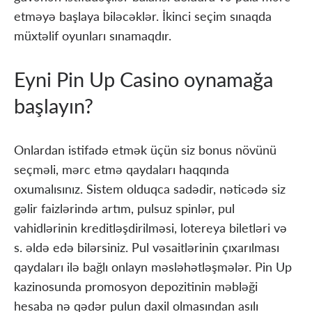
etməyə başlaya biləcəklər. İkinci seçim sınaqda
müxtəlif oyunları sınamaqdır.
Eyni Pin Up Casino oynamağa
başlayın?
Onlardan istifadə etmək üçün siz bonus növünü
seçməli, mərc etmə qaydaları haqqında
oxumalısınız. Sistem olduqca sadədir, nəticədə siz
gəlir faizlərində artım, pulsuz spinlər, pul
vahidlərinin kreditləşdirilməsi, lotereya biletləri və
s. əldə edə bilərsiniz. Pul vəsaitlərinin çıxarılması
qaydaları ilə bağlı onlayn məsləhətləşmələr. Pin Up
kazinosunda promosyon depozitinin məbləği
hesaba nə qədər pulun daxil olmasından asılı