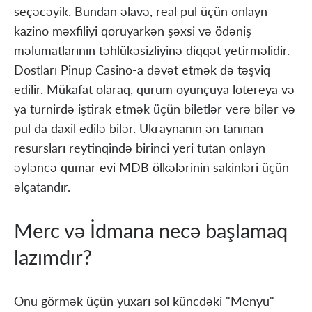
seçəcəyik. Bundan əlavə, real pul üçün onlayn
kazino məxfiliyi qoruyarkən şəxsi və ödəniş
məlumatlarının təhlükəsizliyinə diqqət yetirməlidir.
Dostları Pinup Casino-a dəvət etmək də təşviq
edilir. Mükafat olaraq, qurum oyunçuya lotereya və
ya turnirdə iştirak etmək üçün biletlər verə bilər və
pul da daxil edilə bilər. Ukraynanın ən tanınan
resursları reytinqində birinci yeri tutan onlayn
əyləncə qumar evi MDB ölkələrinin sakinləri üçün
əlçatandır.
Merc və İdmana necə başlamaq
lazımdır?
Onu görmək üçün yuxarı sol küncdəki "Menyu"