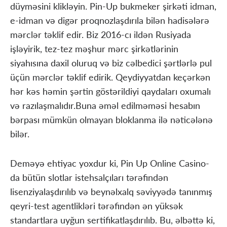
düyməsini klikləyin. Pin-Up bukmeker şirkəti idman,
e-idman və digər proqnozlaşdırıla bilən hadisələrə
mərclər təklif edir. Biz 2016-cı ildən Rusiyada
işləyirik, tez-tez məşhur mərc şirkətlərinin
siyahısına daxil oluruq və biz cəlbedici şərtlərlə pul
üçün mərclər təklif edirik. Qeydiyyatdan keçərkən
hər kəs həmin şərtin göstərildiyi qaydaları oxumalı
və razılaşmalıdır.Buna əməl edilməməsi hesabın
bərpası mümkün olmayan bloklanma ilə nəticələnə
bilər.
Deməyə ehtiyac yoxdur ki, Pin Up Online Casino-
da bütün slotlar istehsalçıları tərəfindən
lisenziyalaşdırılıb və beynəlxalq səviyyədə tanınmış
qeyri-test agentlikləri tərəfindən ən yüksək
standartlara uyğun sertifikatlaşdırılıb. Bu, əlbəttə ki,