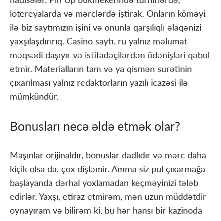
lotereyalarda və mərclərdə iştirak. Onların köməyi
ilə biz saytımızın işini və onunla qarşılıqlı əlaqənizi
yaxşılaşdırırıq. Casino saytı. ru yalnız məlumat
məqsədi daşıyır və istifadəçilərdən ödənişləri qəbul
etmir. Materialların tam və ya qismən surətinin
çıxarılması yalnız redaktorların yazılı icazəsi ilə
mümkündür.
Bonusları necə əldə etmək olar?
Maşınlar orijinaldır, bonuslar dadlıdır və mərc daha
kiçik olsa da, çox dişləmir. Amma siz pul çıxarmağa
başlayanda dərhal yoxlamadan keçməyinizi tələb
edirlər. Yaxşı, etiraz etmirəm, mən uzun müddətdir
oynayıram və bilirəm ki, bu hər hansı bir kazinoda