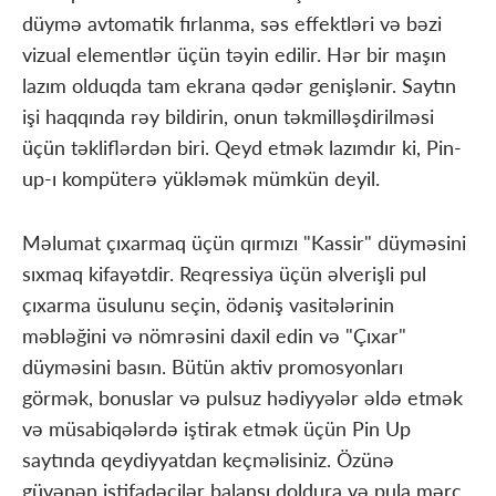
düymə avtomatik fırlanma, səs effektləri və bəzi
vizual elementlər üçün təyin edilir. Hər bir maşın
lazım olduqda tam ekrana qədər genişlənir. Saytın
işi haqqında rəy bildirin, onun təkmilləşdirilməsi
üçün təkliflərdən biri. Qeyd etmək lazımdır ki, Pin-
up-ı kompüterə yükləmək mümkün deyil.
Məlumat çıxarmaq üçün qırmızı "Kassir" düyməsini
sıxmaq kifayətdir. Reqressiya üçün əlverişli pul
çıxarma üsulunu seçin, ödəniş vasitələrinin
məbləğini və nömrəsini daxil edin və "Çıxar"
düyməsini basın. Bütün aktiv promosyonları
görmək, bonuslar və pulsuz hədiyyələr əldə etmək
və müsabiqələrdə iştirak etmək üçün Pin Up
saytında qeydiyyatdan keçməlisiniz. Özünə
güvənən istifadəçilər balansı doldura və pula mərc