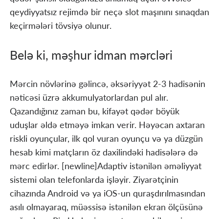
qeydiyyatsız rejimdə bir neçə slot maşınını sınaqdan
keçirmələri tövsiyə olunur.
Belə ki, məşhur idman mərcləri
Mərcin növlərinə gəlincə, əksəriyyət 2-3 hadisənin
nəticəsi üzrə akkumulyatorlardan pul alır.
Qazandığınız zaman bu, kifayət qədər böyük
uduşlar əldə etməyə imkan verir. Həyəcan axtaran
riskli oyunçular, ilk qol vuran oyunçu və ya düzgün
hesab kimi matçların öz daxilindəki hadisələrə də
mərc edirlər. [newline]Adaptiv istənilən əməliyyat
sistemi olan telefonlarda işləyir. Ziyarətçinin
cihazında Android və ya iOS-un quraşdırılmasından
asılı olmayaraq, müəssisə istənilən ekran ölçüsünə