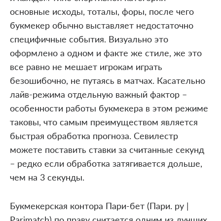
основные исходы, тоталы, форы, после чего
букмекер обычно выставляет недостаточно
специфичные события. Визуально это
оформлено а одном и факте же стиле, же это
все равно не мешает игрокам играть
безошибочно, не путаясь в матчах. Касательно
лайв-режима отдельную важный фактор –
особенности работы букмекера в этом режиме
таковы, что самым преимуществом является
быстрая обработка прогноза. Севилестр
можете поставить ставки за считанные секунд
– редко если обработка затягивается дольше,
чем на 3 секунды.
Букмекерская контора Пари-бет (Пари. ру |
Parimatch) по праву считается одним из лучших