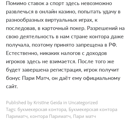
Помимо ставок а спорт здесь невозможно
развлечься в онлайн казино, попытать удачу в
разнообразных виртуальных играх, к
последовав, в карточный покер. Разрешений на
свою деятельность в нам стране контора даже
получала, поэтому принято запрещена в РФ.
Естественно, никаких налогов с доходов
игроков здесь не взимается. После того же
будет завершена регистрация, игрок получит
бонус Пари Матч, он даёт ему официальному
сайт.
Published by Kristīne Geida in
Uncategorized
Tags:
букмекерская контора
,
Букмекерская контора
Париматч
,
контора Париматч
,
Пари матч