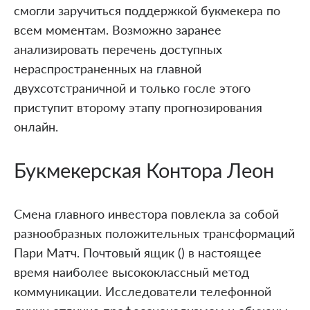
смогли заручиться поддержкой букмекера по
всем моментам. Возможно заранее
анализировать перечень доступных
нераспространенных на главной
двухсотстраничной и только госле этого
приступит второму этапу прогнозирования
онлайн.
Букмекерская Контора Леон
Смена главного инвестора повлекла за собой
разнообразных положительных трансформаций
Пари Матч. Почтовый ящик () в настоящее
время наиболее высококлассный метод
коммуникации. Исследователи телефонной