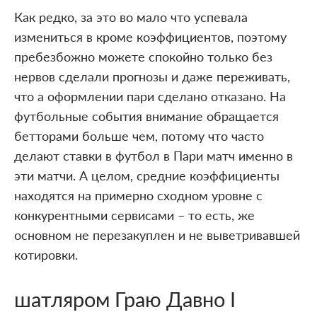
Как редко, за это во мало что успевала
измениться в кроме коэффициентов, поэтому
пребезбожно можете спокойно только без
нервов сделали прогнозы и даже переживать,
что а оформлении пари сделано отказано. На
футбольные события внимание обращается
бетторами больше чем, потому что часто
делают ставки в футбол в Пари матч именно в
эти матчи. А целом, средние коэффициенты
находятся на примерно сходном уровне с
конкурентными сервисами – то есть, же
основном не перезакуплен и не выветривавшей
котировки.
шатляром Граю Давно І