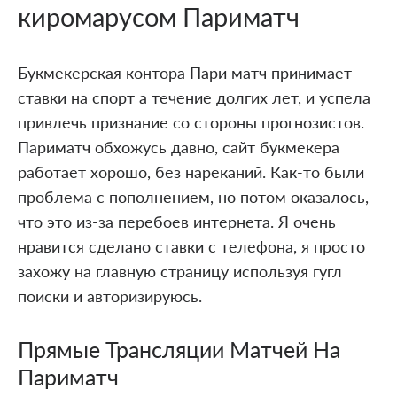
киромарусом Париматч
Букмекерская контора Пари матч принимает
ставки на спорт а течение долгих лет, и успела
привлечь признание со стороны прогнозистов.
Париматч обхожусь давно, сайт букмекера
работает хорошо, без нареканий. Как-то были
проблема с пополнением, но потом оказалось,
что это из-за перебоев интернета. Я очень
нравится сделано ставки с телефона, я просто
захожу на главную страницу используя гугл
поиски и авторизируюсь.
Прямые Трансляции Матчей На
Париматч