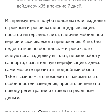
вейджеру х35 в течение 7 дней.
Из преимуществ клуба пользователи выделяют
огромный игровой каталог, щедрые акции,
простой интерфейс сайта, наличие мобильной
версии и скачиваемого приложения. К но, без
недостатков но обошлось – игроки часто
жалуются а задержку выплат, плохое работу
саппорта, сознательную верификацию. Здесь
сами можете прочитать подробный обзор
1хБет казино – это поможет ознакомиться с
особенностей заведения, принять решено по
поводу регистрации и ставок на реальные
деньги.