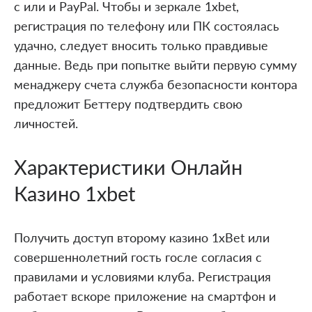
с или и PayPal. Чтобы и зеркале 1xbet,
регистрация по телефону или ПК состоялась
удачно, следует вносить только правдивые
данные. Ведь при попытке выйти первую сумму
менаджеру счета служба безопасности контора
предложит Беттеру подтвердить свою
личностей.
Характеристики Онлайн
Казино 1xbet
Получить доступ второму казино 1xBet или
совершеннолетний гость госле согласия с
правилами и условиями клуба. Регистрация
работает вскоре приложение на смартфон и