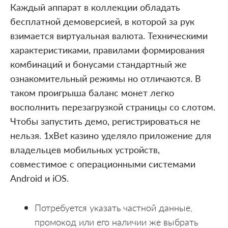
Каждый аппарат в коллекции обладать
бесплатной демоверсией, в которой за рук
взимается виртуальная валюта. Техническими
характеристиками, правилами формирования
комбинаций и бонусами стандартный же
ознакомительный режимы но отличаются. В
таком проигрыша баланс монет легко
восполнить перезагрузкой страницы со слотом.
Чтобы запустить демо, регистрироваться не
нельзя. 1xBet казино уделяло приложение для
владельцев мобильных устройств,
совместимое с операционными системами
Android и iOS.
Потребуется указать частной данные,
промокод или его наличии же выбрать