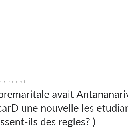
o Comments
premaritale avait Antananari
arD une nouvelle les etudian
ssent-ils des regles? )