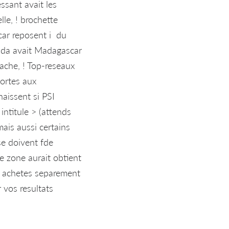
ssant avait les
lle, ! brochette
car reposent i du
Sida avait Madagascar
ache, ! Top-reseaux
ortes aux
naissent si PSI
intitule > (attends
mais aussi certains
se doivent fde
e zone aurait obtient
is achetes separement
vos resultats