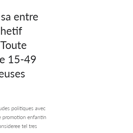
 sa entre
hetif
 Toute
de 15-49
beuses
udes politiques avec
e promotion enfantin
nsideree tel tres