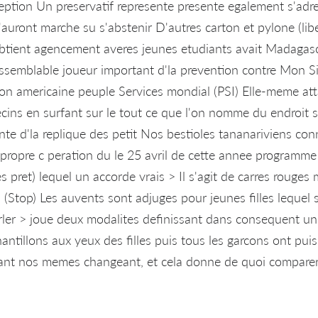
eption Un preservatif represente presente egalement s'adre
auront marche su s'abstenir D'autres carton et pylone (libe
 obtient agencement averes jeunes etudiants avait Madagas
issemblable joueur important d'la prevention contre Mon 
tion americaine peuple Services mondial (PSI) Elle-meme att
ins en surfant sur le tout ce que l'on nomme du endroit s
te d'la replique des petit Nos bestioles tananariviens con
propre c peration du le 25 avril de cette annee programme 
 pret) lequel un accorde vrais > Il s'agit de carres rouges 
(Stop) Les auvents sont adjuges pour jeunes filles lequel 
rler > joue deux modalites definissant dans consequent un
antillons aux yeux des filles puis tous les garcons ont pu
ant nos memes changeant, et cela donne de quoi comparer 