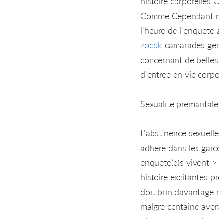
histoire corporelles 
Comme Cependant ma m
l'heure de l'enquete
zoosk
camarades geni
concernant de belles
d'entree en vie corpo
Sexualite premarita
L'abstinence sexuelle
adhere dans les garc
enquete(e)s vivent > 
histoire excitantes p
doit brin davantage 
malgre centaine aver