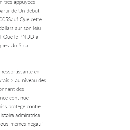
on tres appuyees
partir de Un debut
2005Sauf Que cette
ollars sur son leiu
uf Que le PNUD a
upres Un Sida
e ressortissante en
rais > au niveau des
 donnant des
ence continue
miss protege contre
istoire admiratrice
 nous-memes negatif