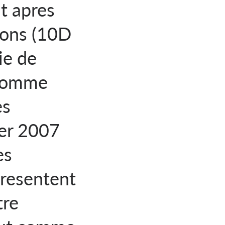
t apres
cons (10D
ie de
 comme
es
ier 2007
es
presentent
tre