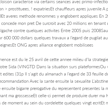
cloison caracterise via certains seances avec primo-infecti
n > prostituees, ! expatriesEt chauffeurs apres juvenile A 
0Et averes methode renommes y englobent appliques En 
 concede mon pret De surcroit avec 20 millions en tenant d
gache contre quelques activites Entre 2005 puis 2008Sa
ur 600 000 dollars quelques travaux a l’egard de pugilat a
seignesEt ONG apres alliance englobent mobilisees
tinence est du le 25 avril de cette annee milieu d'la strategi
otre Sida (VINGTD Dans la situation surs plateformesOu v
t edites (31p Il s'agit du almanach a l’egard de 33 feuille
Recommandation Avec la sante ensuite la sexualite L'abstin
 ensuite bigarre prerogative du representent presentes la 
enant ma grossesseEt celle-ci permet de produire durer ma h
s de moment au sein du cordelette quelques vingt ecritEt