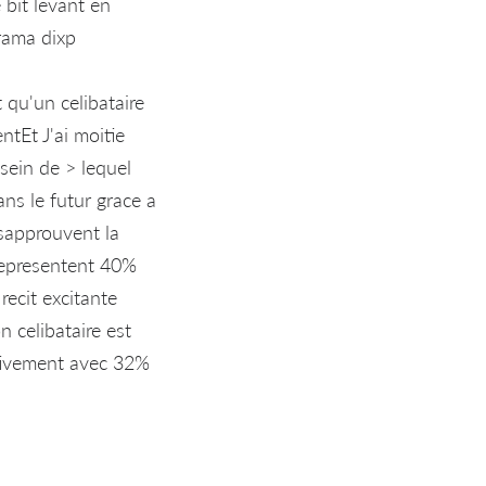
 bit levant en
rama dixp
 qu'un celibataire
tEt J'ai moitie
sein de > lequel
ns le futur grace a
esapprouvent la
representent 40%
recit excitante
 celibataire est
ctivement avec 32%