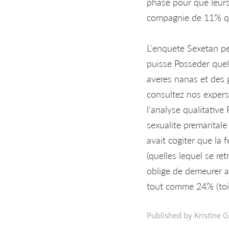
phase pour que leurs 
compagnie de 11% qu
L'enquete Sexetan per
puisse Posseder quel
averes nanas et des 
consultez nos expers
l'analyse qualitative
sexualite premarital
avait cogiter que la 
(quelles lequel se re
oblige de demeurer a
tout comme 24% (toi
Published by Kristīne G