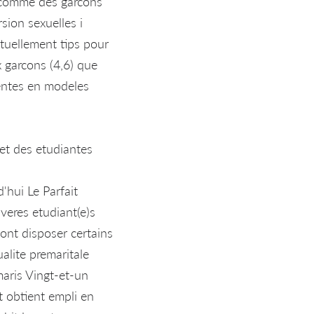
ut comme des garcons
sion sexuelles i
ituellement tips pour
 garcons (4,6) que
rentes en modeles
et des etudiantes
'hui Le Parfait
veres etudiant(e)s
sont disposer certains
alite premaritale
aris Vingt-et-un
t obtient empli en