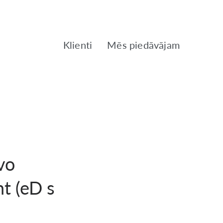
Klienti
Mēs piedāvājam
vo
t (eD s