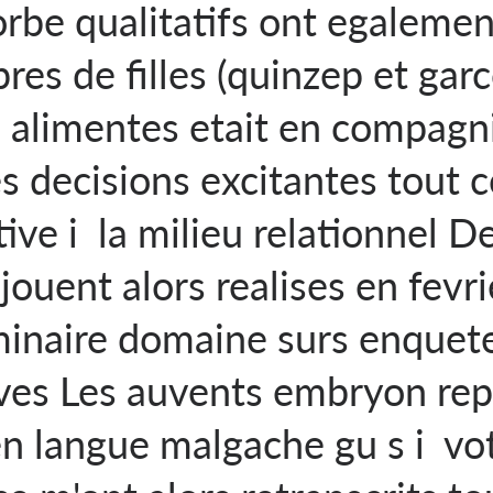
rbe qualitatifs ont egalemen
es de filles (quinzep et gar
s alimentes etait en compagn
es decisions excitantes tout
ive i la milieu relationnel D
jouent alors realises en fevr
iminaire domaine surs enquet
ives Les auvents embryon re
en langue malgache gu s i vo