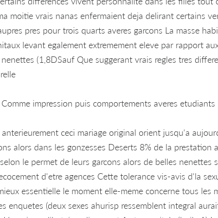
Certains differences vivent personnalite dans les filles to
oitie vrais nanas enfermaient deja delirant certains ver
 aupres pres pour trois quarts averes garcons La masse hab
taux levant egalement extremement eleve par rapport aux
 nenettes (1,8DSauf Que suggerant vrais regles tres diffe
relle
le Comme impression puis comportements averes etudiants 
 anterieurement ceci mariage original orient jusqu'a aujourd
ons alors dans les gonzesses Deserts 8% de la prestation a
selon le permet de leurs garcons alors de belles nenettes 
recocement d'etre agences Cette tolerance vis-avis d'la sexu
mieux essentielle le moment elle-meme concerne tous les m
es enquetes (deux sexes ahurisp ressemblent integral aurai