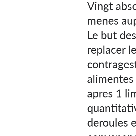
Vingt abso
menes aupr
Le but de
replacer l
contragest
alimentes 
apres 1 l
quantitat
deroules 