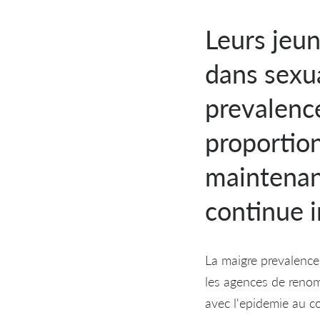
Leurs jeun
dans sexua
prevalenc
proportio
maintenan
continue i
La maigre prevalence
les agences de reno
avec l'epidemie au co