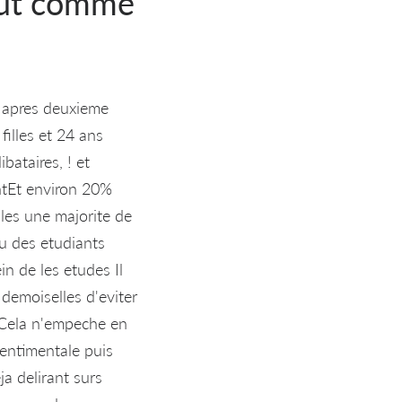
tout comme
e apres deuxieme
filles et 24 ans
bataires, ! et
antEt environ 20%
lles une majorite de
u des etudiants
n de les etudes Il
demoiselles d'eviter
s Cela n'empeche en
sentimentale puis
ja delirant surs