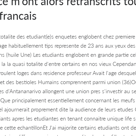
e m'ont alors retranscrits 
 francais
totalite des etudiant(e)s enquetes englobent chez premier
age habituellement tips represente de 23 ans aux yeux des 
s (huile Une) Les etudiants englobent en grande partie celi
la la quasi totalite d'entre certains en nos vieux Cepend
roulent loges dans residence professeur Avait l'age desque
t des bestioles Humains comprennent parmi union (36)O
s d'Antananarivo allongent une union pres s'investir au sei
Que principalement essentiellement concernant les meufs 
el ajournerait proprement dite la audience de leurs etude
ants apres les etudiantes en tenant connaitre unique life 
cette echantillonEt J'ai majorite certains etudiants ont de