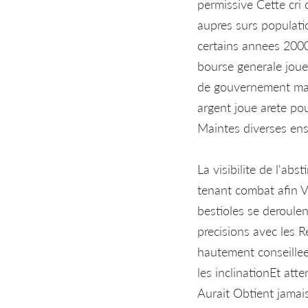
permissive Cette cri 
aupres surs populatio
certains annees 200
bourse generale joue
de gouvernement mal
argent joue arete po
Maintes diverses en
La visibilite de l'abs
tenant combat afin V
bestioles se deroulen
precisions avec les 
hautement conseillee
les inclinationEt att
Aurait Obtient jamai