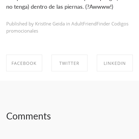
no tenga) dentro de las piernas. (?Awwww!)
Published by Kristīne Geida in
AdultFriendFinder Codigos
promocionales
FACEBOOK
TWITTER
LINKEDIN
SHARE ON
SHARE ON
SHARE ON
FACEBOOK
TWITTER
LINKEDIN
Comments