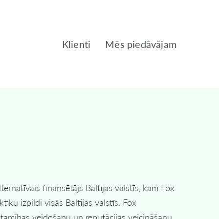
Klienti
Mēs piedāvājam
rnatīvais finansētājs Baltijas valstīs, kam Fox
iku izpildi visās Baltijas valstīs. Fox
stamības veidošanu un reputācijas veicināšanu