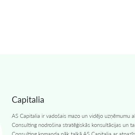
Capitalia
AS Capitalia ir vadošais mazo un vidējo uzņēmumu alte
Consulting nodrošina stratēģiskās konsultācijas un takt
Consulting komanda nāk talkā AS Capitalia ar atpazī