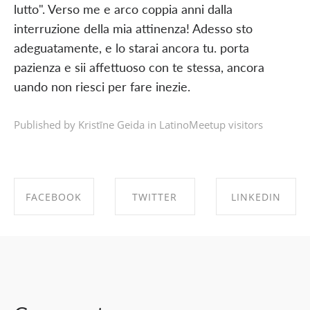
lutto". Verso me e arco coppia anni dalla
interruzione della mia attinenza! Adesso sto
adeguatamente, e lo starai ancora tu. porta
pazienza e sii affettuoso con te stessa, ancora
uando non riesci per fare inezie.
Published by Kristīne Geida in
LatinoMeetup visitors
FACEBOOK
TWITTER
LINKEDIN
SHARE ON
SHARE ON
SHARE ON
FACEBOOK
TWITTER
LINKEDIN