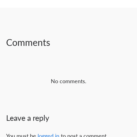
SHARE ON
SHARE ON
SHARE ON
FACEBOOK
TWITTER
LINKEDIN
Comments
No comments.
Leave a reply
You must be
logged in
to post a comment.