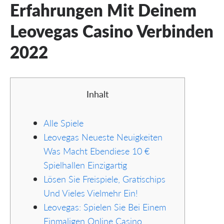
Erfahrungen Mit Deinem
Leovegas Casino Verbinden
2022
Inhalt
Alle Spiele
Leovegas Neueste Neuigkeiten
Was Macht Ebendiese 10 €
Spielhallen Einzigartig
Lösen Sie Freispiele, Gratischips
Und Vieles Vielmehr Ein!
Leovegas: Spielen Sie Bei Einem
Einmaligen Online Casino