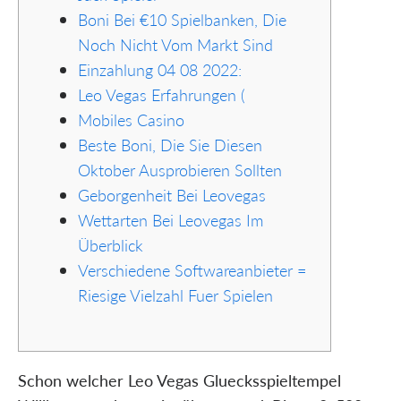
Boni Bei €10 Spielbanken, Die
Noch Nicht Vom Markt Sind
Einzahlung 04 08 2022:
Leo Vegas Erfahrungen (
Mobiles Casino
Beste Boni, Die Sie Diesen
Oktober Ausprobieren Sollten
Geborgenheit Bei Leovegas
Wettarten Bei Leovegas Im
Überblick
Verschiedene Softwareanbieter =
Riesige Vielzahl Fuer Spielen
Schon welcher Leo Vegas Gluecksspieltempel