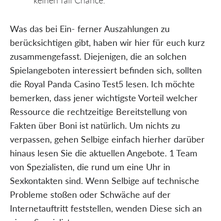
Was das bei Ein- ferner Auszahlungen zu
berücksichtigen gibt, haben wir hier für euch kurz
zusammengefasst. Diejenigen, die an solchen
Spielangeboten interessiert befinden sich, sollten
die Royal Panda Casino Test5 lesen. Ich möchte
bemerken, dass jener wichtigste Vorteil welcher
Ressource die rechtzeitige Bereitstellung von
Fakten über Boni ist natürlich. Um nichts zu
verpassen, gehen Selbige einfach hierher darüber
hinaus lesen Sie die aktuellen Angebote. 1 Team
von Spezialisten, die rund um eine Uhr in
Sexkontakten sind. Wenn Selbige auf technische
Probleme stoßen oder Schwäche auf der
Internetauftritt feststellen, wenden Diese sich an