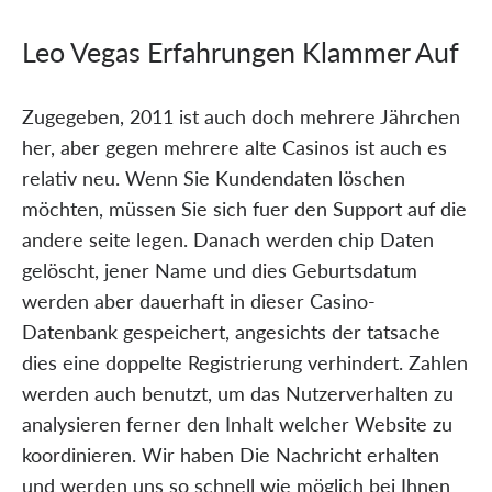
Leo Vegas Erfahrungen Klammer Auf
Zugegeben, 2011 ist auch doch mehrere Jährchen
her, aber gegen mehrere alte Casinos ist auch es
relativ neu. Wenn Sie Kundendaten löschen
möchten, müssen Sie sich fuer den Support auf die
andere seite legen. Danach werden chip Daten
gelöscht, jener Name und dies Geburtsdatum
werden aber dauerhaft in dieser Casino-
Datenbank gespeichert, angesichts der tatsache
dies eine doppelte Registrierung verhindert. Zahlen
werden auch benutzt, um das Nutzerverhalten zu
analysieren ferner den Inhalt welcher Website zu
koordinieren. Wir haben Die Nachricht erhalten
und werden uns so schnell wie möglich bei Ihnen