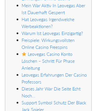
Mein War Aktiv In Leovegas Aber
Ist Dauerhaft Gesperrt
Hat Leovegas Irgendwelche
Werbeaktionen?
Warum Ist Leovegas Einzigartig?
Freispiele: Wirkungsvollsten
Online Casino Freespins
Leovegas Casino Konto
Löschen – Schritt Für Phase
Anleitung
Leovegas Erfahrungen Der Casino
Professors
Dieses Jahr War Die Seite Echt
Noch…
Support Symbol Schutz Der Black
Jack Spieler