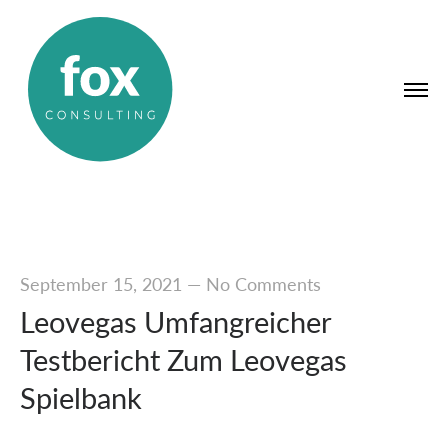
September 15, 2021
—
No Comments
Leovegas Umfangreicher
Testbericht Zum Leovegas
Spielbank