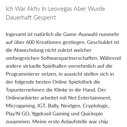
Ich War Aktiv In Leovegas Aber Wurde
Dauerhaft Gesperrt
Ingesamt ist natürlich die Game-Auswahl nunmehr
auf über 600 Kreationen gestiegen. Geschuldet ist
die Abwechslung nicht zuletzt welcher
umfangreichen Softwarepartnerschaften. Während
andere virtuelle Spielhallen vornehmlich auf die
Programmierer setzen, in aussicht stellen sich in
der folgende besten Online Spielothek die
Topunternehmen die Klinke in die Hand. Der
Onlineanbieter arbeitet mit Net Entertainment,
Microgaming, IGT, Bally, Nextgen, Cryptologic,
Play’N GO, Yggdrasil Gaming und Quickspin
zusammen. Meine erste Anlaufstelle war chip