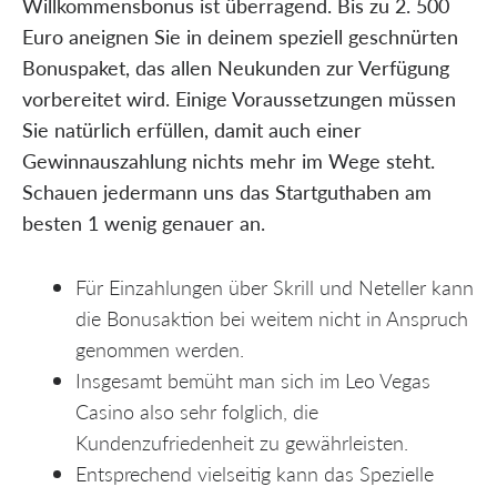
Willkommensbonus ist überragend. Bis zu 2. 500
Euro aneignen Sie in deinem speziell geschnürten
Bonuspaket, das allen Neukunden zur Verfügung
vorbereitet wird. Einige Voraussetzungen müssen
Sie natürlich erfüllen, damit auch einer
Gewinnauszahlung nichts mehr im Wege steht.
Schauen jedermann uns das Startguthaben am
besten 1 wenig genauer an.
Für Einzahlungen über Skrill und Neteller kann
die Bonusaktion bei weitem nicht in Anspruch
genommen werden.
Insgesamt bemüht man sich im Leo Vegas
Casino also sehr folglich, die
Kundenzufriedenheit zu gewährleisten.
Entsprechend vielseitig kann das Spezielle