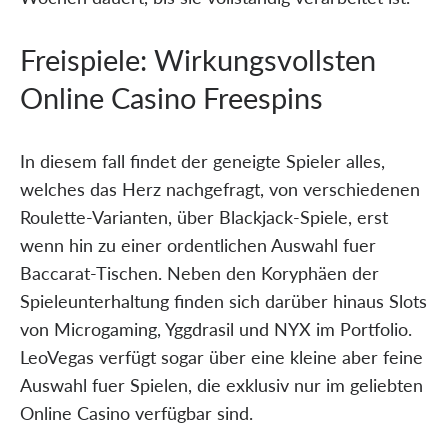
Freispiele: Wirkungsvollsten
Online Casino Freespins
In diesem fall findet der geneigte Spieler alles,
welches das Herz nachgefragt, von verschiedenen
Roulette-Varianten, über Blackjack-Spiele, erst
wenn hin zu einer ordentlichen Auswahl fuer
Baccarat-Tischen. Neben den Koryphäen der
Spieleunterhaltung finden sich darüber hinaus Slots
von Microgaming, Yggdrasil und NYX im Portfolio.
LeoVegas verfügt sogar über eine kleine aber feine
Auswahl fuer Spielen, die exklusiv nur im geliebten
Online Casino verfügbar sind.