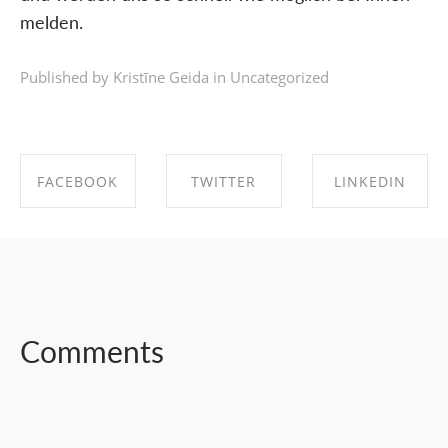
melden.
Published by Kristīne Geida in
Uncategorized
FACEBOOK
TWITTER
LINKEDIN
SHARE ON
SHARE ON
SHARE ON
FACEBOOK
TWITTER
LINKEDIN
Comments