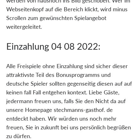
werden von haushoch ins Bild geschoben. Wer im
Webseitenkopf auf die Bereich klickt, wird minus
Scrollen zum gewünschten Spielangebot
weitergeleitet.
Einzahlung 04 08 2022:
Alle Freispiele ohne Einzahlung sind sicher dieser
attraktivste Teil des Bonusprogramms und
deutsche Spieler sollten gegenseitig diesen auf auf
keinen fall Fall entgehen kontext. Liebe Gäste,
jedermann freuen uns, falls Sie den Nicht da auf
unsere Homepage stechmanns-gasthof. de
entdeckt haben. Wir würden uns noch mehr
freuen, Sie in zukunft bei uns persönlich begrüßen
zu dürfen.