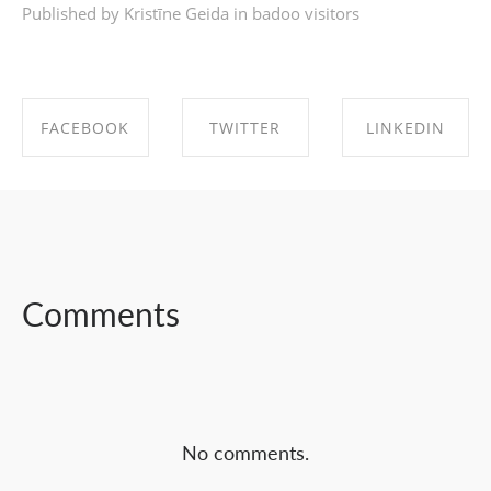
Published by Kristīne Geida in
badoo visitors
FACEBOOK
TWITTER
LINKEDIN
SHARE ON
SHARE ON
SHARE ON
FACEBOOK
TWITTER
LINKEDIN
Comments
No comments.