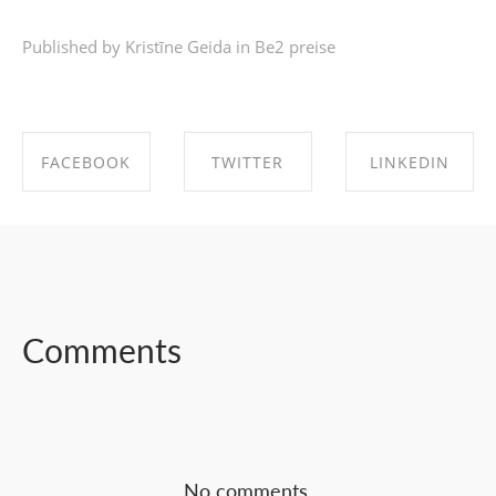
Published by Kristīne Geida in
Be2 preise
FACEBOOK
TWITTER
LINKEDIN
SHARE ON
SHARE ON
SHARE ON
FACEBOOK
TWITTER
LINKEDIN
Comments
No comments.