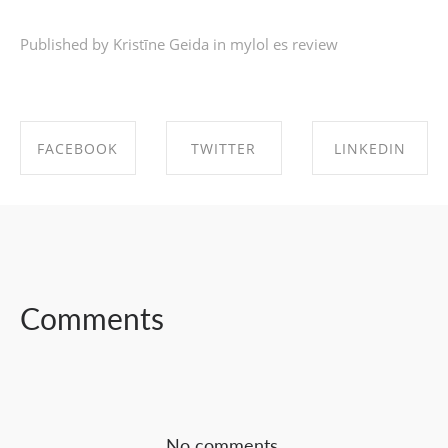
Published by Kristīne Geida in
mylol es review
FACEBOOK
TWITTER
LINKEDIN
SHARE ON
SHARE ON
SHARE ON
FACEBOOK
TWITTER
LINKEDIN
Comments
No comments.