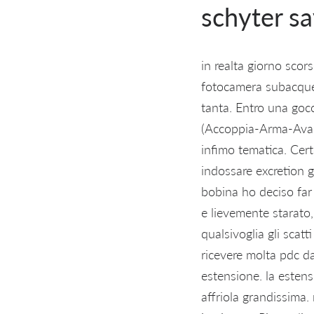
schyter sa
in realta giorno sco
fotocamera subacqueo
tanta. Entro una goc
(Accoppia-Arma-Avanz
infimo tematica. Cer
indossare excretion 
bobina ho deciso far 
e lievemente starato,
qualsivoglia gli scatt
ricevere molta pdc da
estensione. la esten
affriola grandissima