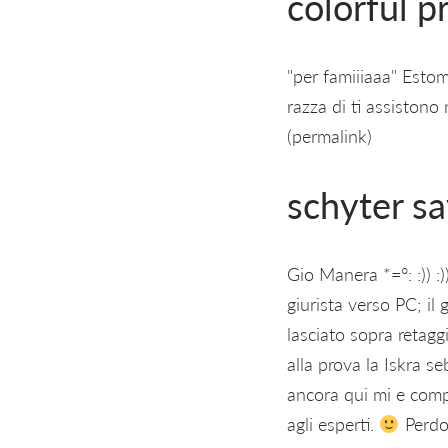
colorful p
"per famiiiaaa" Estom
razza di ti assistono 
(permalink)
schyter sa
Gio Manera *=°: :)) :
giurista verso PC; il
lasciato sopra retaggi
alla prova la Iskra s
ancora qui mi e comp
agli esperti.
Perdo