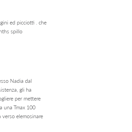
ini ed picciotti . che
nths spillo
cesso Nadia dal
istenza, gli ha
cogliere per mettere
 fa una Tmax 100
a verso elemosinare