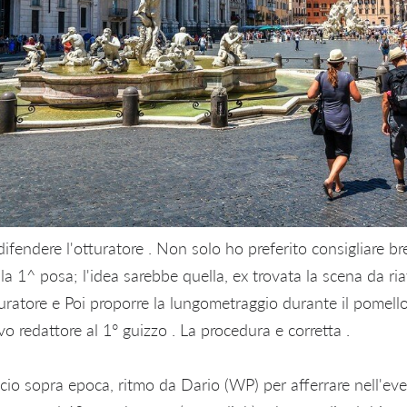
fendere l'otturatore . Non solo ho preferito consigliare bre
la 1^ posa; l'idea sarebbe quella, ex trovata la scena da riav
tturatore e Poi proporre la lungometraggio durante il pomello
vo redattore al 1° guizzo . La procedura e corretta .
cio sopra epoca, ritmo da Dario (WP) per afferrare nell'eve