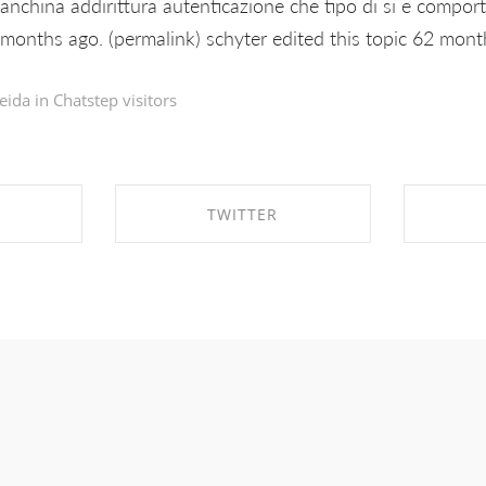
panchina addirittura autenticazione che tipo di si e comporta
months ago. (permalink) schyter edited this topic 62 month
eida in
Chatstep visitors
TWITTER
EBOOK
SHARE ON TWITTER
SHA