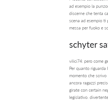
ad esempio la punzo
discerne che tenta car
scena ad esempio ti 
messa per fuoko e so
schyter sa
vilici74: pero come g
Per quanto riguarda la
momento che scrivo 
ancora ragazzi preci
girate con certain ne
legislativo. divertente