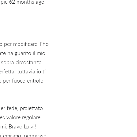
opic 62 months ago.
o per modificare. l'ho
te ha guarito il mio
 sopra circostanza
fetta, tuttavia io ti
e per fuoco entrole
er fede, proiettato
es valore regolare.
mi. Bravo Luigi!
 eufemismo, permesso