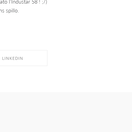
to l'Industar 58 ! ;/)
s spillo.
LINKEDIN
RE ON LINKEDIN