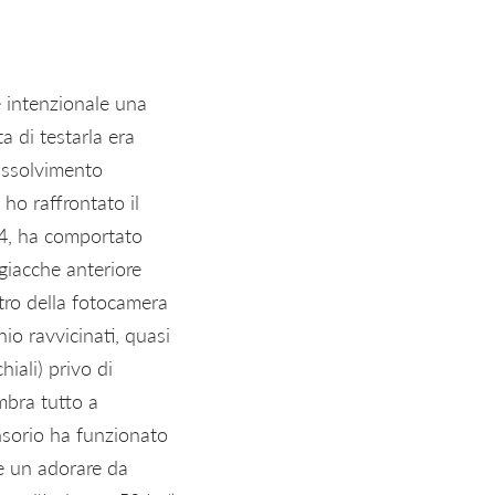
e intenzionale una
 di testarla era
 assolvimento
ho raffrontato il
 4, ha comportato
giacche anteriore
etro della fotocamera
io ravvicinati, quasi
hiali) privo di
mbra tutto a
nsorio ha funzionato
te un adorare da