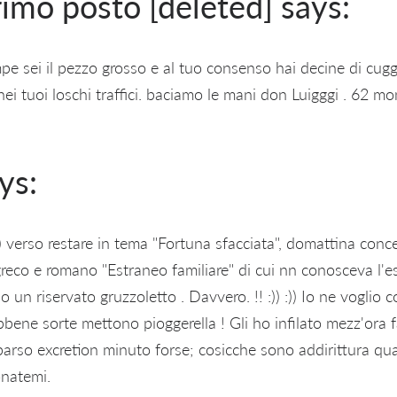
rimo posto [deleted] says:
pe sei il pezzo grosso e al tuo consenso hai decine di cuggg
nei tuoi loschi traffici. baciamo le mani don Luigggi . 62 mo
ys:
)) verso restare in tema "Fortuna sfacciata", domattina con
 greco e romano "Estraneo familiare" di cui nn conosceva l'es
o un riservato gruzzoletto . Davvero. !! :)) :)) Io ne voglio 
ebbene sorte mettono pioggerella ! Gli ho infilato mezz'ora
arso excretion minuto forse; cosicche sono addirittura qu
natemi.