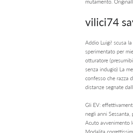
mutamento. Originall
vilici74 sa
Addio Luigi! scusa la
sperimentato per mie
otturatore (presumib
senza indugio) La mes
confesso che razza di
distanze segnate dall
Gli EV: effettivament
negli anni Sessanta, 
Acuto avvenimento lo
Modalita correttissim