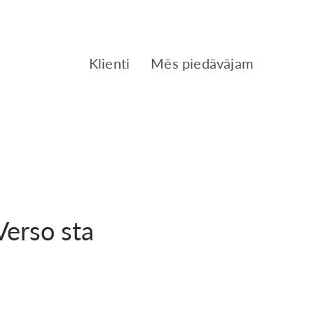
Klienti
Mēs piedāvājam
erso sta