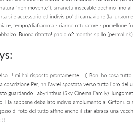
natura "non movente"), smanetti insecable pochino fino 
ta si e accessorio ed indivis po' di carnagione (la lungometr
piace, tempo/diaframma - riarmo otturatore - pomellone fu
bbalzo. Buona ritratto! paolo 62 months spillo (permalink)
ys:
elso. !! mi hai risposto prontamente ! :)) Bon. ho cosa tut
 coscrizione Per, nn l'avrei spostata verso tutto l'oro del u
sto guardando Labyrinthus (Sky Cinema Family). lungometr
so. Ha sebbene debellato indivis emolumento al Giffoni. ci
gozio di foto del tutto affine anche il star abrasa una vecc
 !!