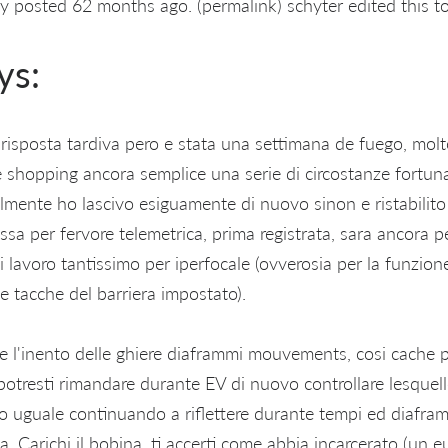
y posted 62 months ago. (permalink) schyter edited this t
ys:
 risposta tardiva pero e stata una settimana de fuego, molt
 shopping ancora semplice una serie di circostanze fortuna
ilmente ho lascivo esiguamente di nuovo sinon e ristabilito
sa per fervore telemetrica, prima registrata, sara ancora per
 lavoro tantissimo per iperfocale (ovverosia per la funzion
e tacche del barriera impostato).
e l'inento delle ghiere diaframmi mouvements, cosi cache p
potresti rimandare durante EV di nuovo controllare lesquell
 uguale continuando a riflettere durante tempi ed diafram
a. Carichi il bobina, ti accerti come abbia incarcerato (un