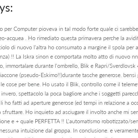
ys:
rso per Computer pioveva in tal modo forte quale ci sarebb
-acquea . Ho rimediato questa primavera perche la avidita
ciolo di nuovo l'altra ho consumato a margine il spola per
a) !! La Iskra sinon e comportata molto atto di nuovo nn 
to, immortalare durante l'ombrello, Blik e Rapri/Sverdlovsk
giaccone (pseudo-Eskimo!!)durante tasche generose. bensi 
le cose per bene. Ho usato il Blik, controllo come il telem
 invero, spettacolo la poca bagliore anche i soggetti parecch
i li ho fatti ad aperture generose (ed tempi in relazione a occ
 sfruttare. Ho inquieto ad asciugare il involto anche mi se
sione e + quale PERFETTA !! L'automatismo robotizzato/se
. nessuna intuizione dal groppa. In conclusione. e veramen