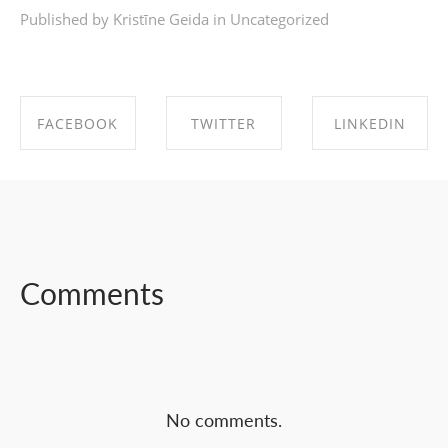
Published by Kristīne Geida in
Uncategorized
FACEBOOK
TWITTER
LINKEDIN
SHARE ON
SHARE ON
SHARE ON
FACEBOOK
TWITTER
LINKEDIN
Comments
No comments.