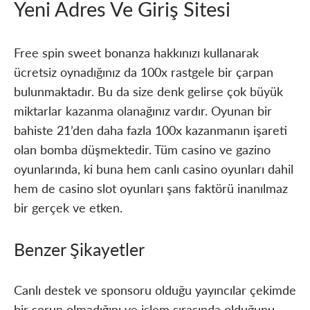
Yeni Adres Ve Giriş Sitesi
Free spin sweet bonanza hakkınızı kullanarak
ücretsiz oynadığınız da 100x rastgele bir çarpan
bulunmaktadır. Bu da size denk gelirse çok büyük
miktarlar kazanma olanağınız vardır. Oyunan bir
bahiste 21’den daha fazla 100x kazanmanın işareti
olan bomba düşmektedir. Tüm casino ve gazino
oyunlarında, ki buna hem canlı casino oyunları dahil
hem de casino slot oyunları şans faktörü inanılmaz
bir gerçek ve etken.
Benzer Şikayetler
Canlı destek ve sponsoru olduğu yayıncılar çekimde
bir sorun olmadığını ve işlem sırasında olduğunu