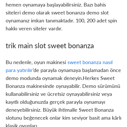
hemen oynamaya başlayabilirsiniz. Bazı bahis
siteleri demo olarak sweet bonanza demo slot
oynamanız imkan tanımaktadır. 100, 200 adet spin
hakkı veren siteler vardır.
trik main slot sweet bonanza
Bu nedenle, oyun makinesi
sweet bonanza nasıl
para yatırılır
’de parayla oynamaya başlamadan önce
demo modunda oynamak deneyin.Herkes Sweet
Bonanza makinesinde oynayabilir. Demo sürümünü
kullanabilirsiniz ve ücretsiz oynayabilirsiniz veya
kayıtlı olduğunuzda gerçek parayla oynamayı
deneyebilirsiniz. Büyük ihtimalle Sweet Bonanza
slotunu beğenecek onlar kim seviyor basit ama kârlı
klasik oyunları.