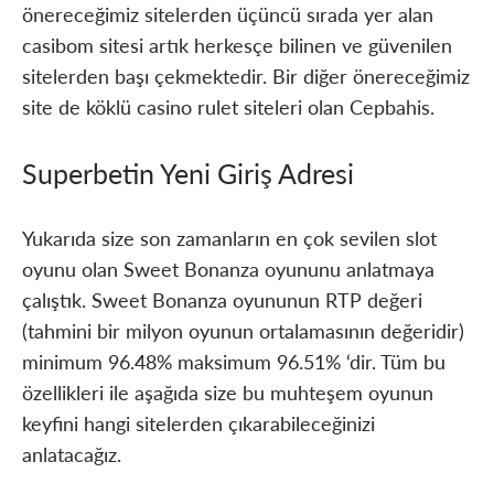
önereceğimiz sitelerden üçüncü sırada yer alan
casibom sitesi artık herkesçe bilinen ve güvenilen
sitelerden başı çekmektedir. Bir diğer önereceğimiz
site de köklü casino rulet siteleri olan Cepbahis.
Superbetin Yeni Giriş Adresi
Yukarıda size son zamanların en çok sevilen slot
oyunu olan Sweet Bonanza oyununu anlatmaya
çalıştık. Sweet Bonanza oyununun RTP değeri
(tahmini bir milyon oyunun ortalamasının değeridir)
minimum 96.48% maksimum 96.51% ‘dir. Tüm bu
özellikleri ile aşağıda size bu muhteşem oyunun
keyfini hangi sitelerden çıkarabileceğinizi
anlatacağız.