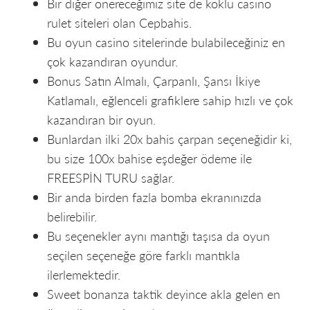
Bir diğer önereceğimiz site de köklü casino
rulet siteleri olan Cepbahis.
Bu oyun casino sitelerinde bulabileceğiniz en
çok kazandıran oyundur.
Bonus Satın Almalı, Çarpanlı, Şansı İkiye
Katlamalı, eğlenceli grafiklere sahip hızlı ve çok
kazandıran bir oyun.
Bunlardan ilki 20x bahis çarpan seçeneğidir ki,
bu size 100x bahise eşdeğer ödeme ile
FREESPİN TURU sağlar.
Bir anda birden fazla bomba ekranınızda
belirebilir.
Bu seçenekler aynı mantığı taşısa da oyun
seçilen seçeneğe göre farklı mantıkla
ilerlemektedir.
Sweet bonanza taktik deyince akla gelen en