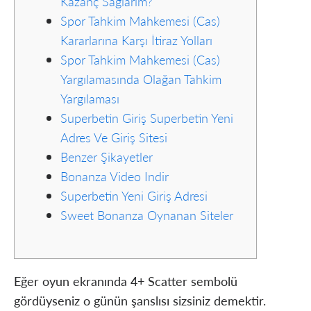
Kazanç Sağlarım?
Spor Tahkim Mahkemesi (Cas)
Kararlarına Karşı İtiraz Yolları
Spor Tahkim Mahkemesi (Cas)
Yargılamasında Olağan Tahkim
Yargılaması
Superbetin Giriş Superbetin Yeni
Adres Ve Giriş Sitesi
Benzer Şikayetler
Bonanza Video Indir
Superbetin Yeni Giriş Adresi
Sweet Bonanza Oynanan Siteler
Eğer oyun ekranında 4+ Scatter sembolü
gördüyseniz o günün şanslısı sizsiniz demektir.