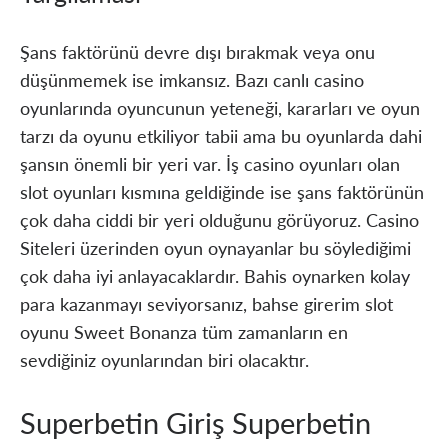
Şans faktörünü devre dışı bırakmak veya onu
düşünmemek ise imkansız. Bazı canlı casino
oyunlarında oyuncunun yeteneği, kararları ve oyun
tarzı da oyunu etkiliyor tabii ama bu oyunlarda dahi
şansın önemli bir yeri var. İş casino oyunları olan
slot oyunları kısmına geldiğinde ise şans faktörünün
çok daha ciddi bir yeri olduğunu görüyoruz. Casino
Siteleri üzerinden oyun oynayanlar bu söylediğimi
çok daha iyi anlayacaklardır. Bahis oynarken kolay
para kazanmayı seviyorsanız, bahse girerim slot
oyunu Sweet Bonanza tüm zamanların en
sevdiğiniz oyunlarından biri olacaktır.
Superbetin Giriş Superbetin