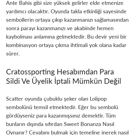
Ante Bahis gibi size yüksek gelirler elde etmenize
yardımcı olacaktır. Oyunda takla etkinliği sayesinde
sembollerin ortaya çıkıp kazanmanızı sağlamasından
sonra parayı kazanmanızı ve akabinde hemen
kaybolması anlamına gelmektedir. Bu devir yeni bir
kombinasyon ortaya çıkma ihtimali yok olana kadar
sürer.
Cratossporting Hesabımdan Para
Sildi Ve Üyelik İptali Mümkün Değil
Scatter oyunda çubuklu şeker olan Lolipop
sembolünü temsil etmektedir. Eğer bu sembolü
gördüyseniz para kazanmışsınız demektir. Tüm
bunların dışında sıfırdan Sweet Bonanza Nasıl
Oynanır? Cevabını bulmak için temeline inerek nasıl