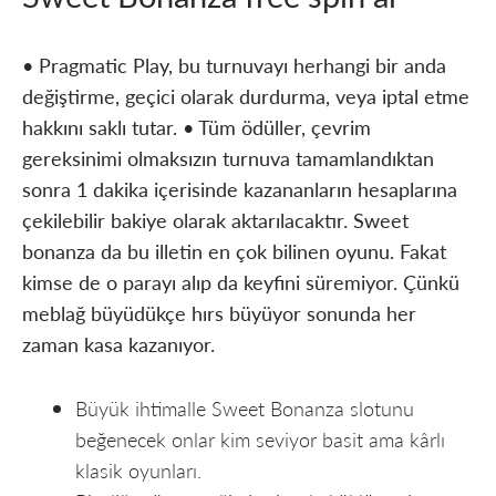
• Pragmatic Play, bu turnuvayı herhangi bir anda
değiştirme, geçici olarak durdurma, veya iptal etme
hakkını saklı tutar. • Tüm ödüller, çevrim
gereksinimi olmaksızın turnuva tamamlandıktan
sonra 1 dakika içerisinde kazananların hesaplarına
çekilebilir bakiye olarak aktarılacaktır. Sweet
bonanza da bu illetin en çok bilinen oyunu. Fakat
kimse de o parayı alıp da keyfini süremiyor. Çünkü
meblağ büyüdükçe hırs büyüyor sonunda her
zaman kasa kazanıyor.
Büyük ihtimalle Sweet Bonanza slotunu
beğenecek onlar kim seviyor basit ama kârlı
klasik oyunları.