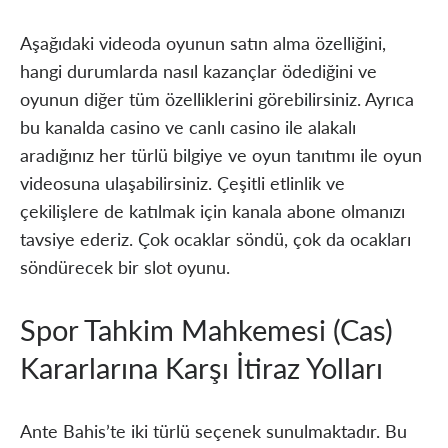
Aşağıdaki videoda oyunun satın alma özelliğini,
hangi durumlarda nasıl kazançlar ödediğini ve
oyunun diğer tüm özelliklerini görebilirsiniz. Ayrıca
bu kanalda casino ve canlı casino ile alakalı
aradığınız her türlü bilgiye ve oyun tanıtımı ile oyun
videosuna ulaşabilirsiniz. Çeşitli etlinlik ve
çekilişlere de katılmak için kanala abone olmanızı
tavsiye ederiz. Çok ocaklar söndü, çok da ocakları
söndürecek bir slot oyunu.
Spor Tahkim Mahkemesi (Cas)
Kararlarına Karşı İtiraz Yolları
Ante Bahis’te iki türlü seçenek sunulmaktadır. Bu