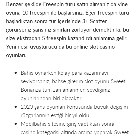
Benzer şekilde Freespin turu satın alırsanız da yine
oyuna 10 freespin ile başlarsınız. Eğer freespin turu
başladıktan sonra tur içerisinde 3+ Scatter
görürseniz şansınız sınırları zorluyor demektir ki, bu
size ekstradan 5 freespin kazandırdı anlamına gelir.
Yeni nesil uyuşturucu da bu online slot casino
oyunları.
Bahis oynarken kolay para kazanmayı
seviyorsanız, bahse girerim slot oyunu Sweet
Bonanza tüm zamanların en sevdiğiniz
oyunlarından biri olacaktır.
2020 şans oyunları konusunda büyük değişim
rüzgarlarının estiği bir yıl oldu.
Mobilbahis sitesine giriş yaptıktan sonra
casino kategorisi altında arama yaparak Sweet