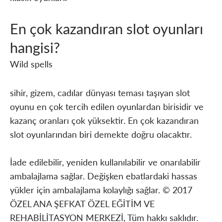
En çok kazandıran slot oyunları
hangisi?
Wild spells
sihir, gizem, cadılar dünyası teması taşıyan slot
oyunu en çok tercih edilen oyunlardan birisidir ve
kazanç oranları çok yüksektir. En çok kazandıran
slot oyunlarından biri demekte doğru olacaktır.
İade edilebilir, yeniden kullanılabilir ve onarılabilir
ambalajlama sağlar. Değişken ebatlardaki hassas
yükler için ambalajlama kolaylığı sağlar. © 2017
ÖZEL ANA ŞEFKAT ÖZEL EĞİTİM VE
REHABİLİTASYON MERKEZİ, Tüm hakkı saklıdır.