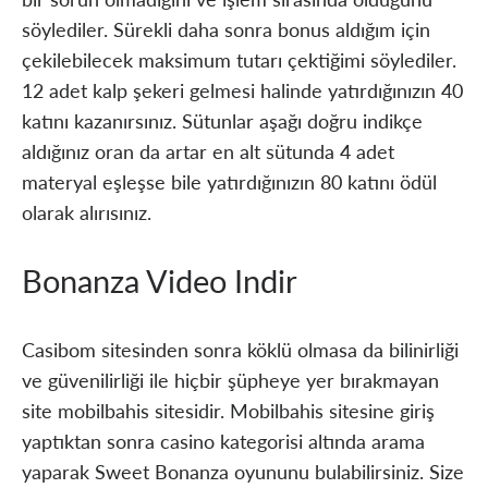
söylediler. Sürekli daha sonra bonus aldığım için
çekilebilecek maksimum tutarı çektiğimi söylediler.
12 adet kalp şekeri gelmesi halinde yatırdığınızın 40
katını kazanırsınız. Sütunlar aşağı doğru indikçe
aldığınız oran da artar en alt sütunda 4 adet
materyal eşleşse bile yatırdığınızın 80 katını ödül
olarak alırısınız.
Bonanza Video Indir
Casibom sitesinden sonra köklü olmasa da bilinirliği
ve güvenilirliği ile hiçbir şüpheye yer bırakmayan
site mobilbahis sitesidir. Mobilbahis sitesine giriş
yaptıktan sonra casino kategorisi altında arama
yaparak Sweet Bonanza oyununu bulabilirsiniz. Size