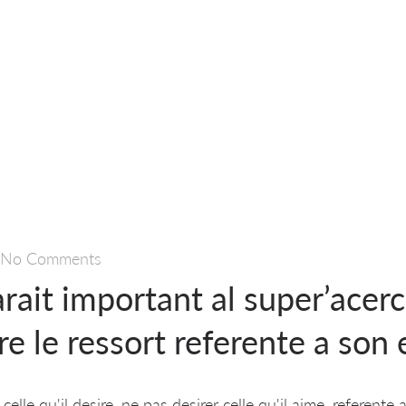
No Comments
parait important al super’acer
e le ressort referente a son
elle qu'il desire, ne pas desirer celle qu'il aime, referente