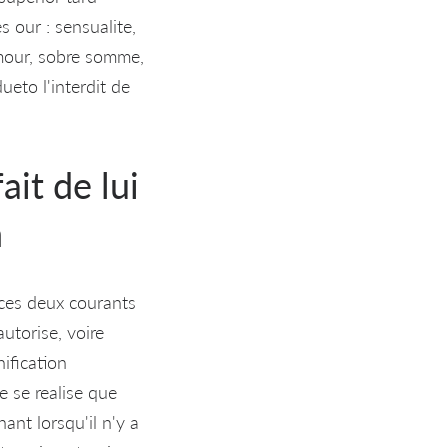
s our : sensualite,
'amour, sobre somme,
ueto l'interdit de
ait de lui
n
 ces deux courants
autorise, voire
nification
ne se realise que
nt lorsqu'il n'y a