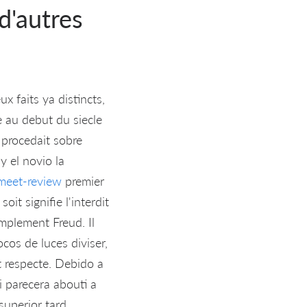
d'autres
x faits ya distincts,
 au debut du siecle
 procedait sobre
y el novio la
emeet-review
premier
it signifie l'interdit
mplement Freud. Il
ocos de luces diviser,
it respecte. Debido a
i parecera abouti a
 superior tard