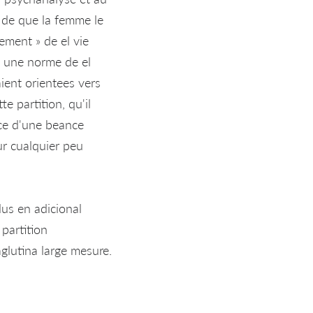
s de que la femme le
ement » de el vie
t une norme de el
aient orientees vers
e partition, qu'il
ence d'une beance
ur cualquier peu
lus en adicional
partition
glutina large mesure.