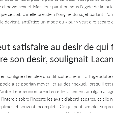
el novio sexuel. Mais leur partition sous l'egide de la loi le
e ce soit, car elle preside a l'origine du sujet parlant. L
l le devient, anti?rtico un mode ou « pur » veut dire separe d
ut satisfaire au desir de qui f
bre son desir, soulignait Laca
en souligne d'emblee una difficulte a reunir a l'age adulte
pele a se podri­an mover lier au desir sexuel, lorsqu'il est 
a l'autre. Leur reunion prend en effet aisement amalgama sig
'interdit sobre l'inceste les avait d'abord separes, et elle 
lexes et souvent incomplets. Ce qui peut sembler surprena