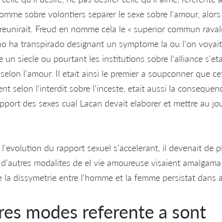
homme sobre volontiers separer le sexe sobre l'amour, alor
reunirait. Freud en nomme cela le « superior commun raval
o ha transpirado designant un symptome la ou l'on voyai
 un siecle ou pourtant les institutions sobre l'alliance s'et
selon l'amour. Il etait ainsi le premier a soupconner que cett
ent selon l'interdit sobre l'inceste, etait aussi la consequ
port des sexes cual Lacan devait elaborer et mettre au jo
, l'evolution du rapport sexuel s'accelerant, il devenait de p
d'autres modalites de el vie amoureuse visaient amalgama 
 la dissymetrie entre l'homme et la femme persistat dans a
res modes referente a sont