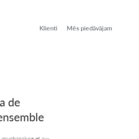
Klienti
Mēs piedāvājam
ca de
 ensemble
 a psychanalyse et au-