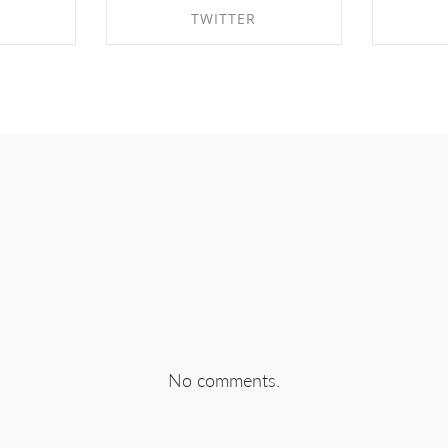
TWITTER
EBOOK
SHARE ON TWITTER
SHA
No comments.