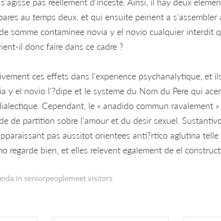
s'agisse pas reellement d'inceste. Ainsi, il hay deux eleme
pares au temps deux, et qui ensuite peinent a s'assembler 
 de somme contaminee novia y el novio cualquier interdit q
ent-il donc faire dans ce cadre ?
ement ces effets dans l'experience psychanalytique, et ils
ia y el novio l'?dipe et le systeme du Nom du Pere qui acer
 dialectique. Cependant, le « anadido commun ravalement »
ode de partition sobre l'amour et du desir sexuel. Sustanti
paraissant pas aussitot orientees anti?rtico aglutina telle
como regarde bien, et elles relevent egalement de el construc
eida in
seniorpeoplemeet visitors