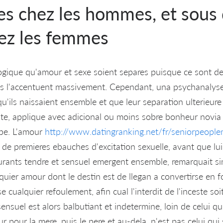
es chez les hommes, et sous 
ez les femmes
logique qu'amour et sexe soient separes puisque ce sont deu
els l'accentuent massivement. Cependant, una psychanalyse
u'ils naissaient ensemble et que leur separation ulterieure
ceste, applique avec adicional ou moins sobre bonheur novia 
ipe. L'amour
http://www.datingranking.net/fr/seniorpeopl
de premieres ebauches d'excitation sexuelle, avant que lui so
urants tendre et sensuel emergent ensemble, remarquait si
alquier amour dont le destin est de llegan a convertirse en f
 cualquier refoulement, afin cual l'interdit de l'inceste so
ensuel est alors balbutiant et indetermine, loin de celui qu
ur pour la mere, puis le pere et au-dela, n'est pas celui qui