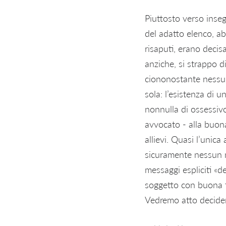
Piuttosto verso inseg
del adatto elenco, ab
risaputi, erano decis
anziche, si strappo 
ciononostante nessun
sola: l’esistenza di 
nonnulla di ossessivo
avvocato - alla buona
allievi. Quasi l’unic
sicuramente nessun m
messaggi espliciti «
soggetto con buona f
Vedremo atto decidera