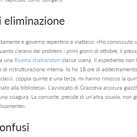
di eliminazione
utamente e governo repentino e inatteso: «Ho conosciuto v
nto c’erano dei problemi i primi giorni di ottobre, il pres
va una
Ricerca chatrandom
classe scena. Il espediente non 
o di ristrutturazione interna. Io ho 18 ore di addestramento
lassi, coppia quinte e una terza, mi hanno rimosso la quin
inato alla biblioteca». L’avvocato di Gracceva assicura giacc
na sciagura. La consorte, preside di un’altra scuola, non gi
licamente».
onfusi