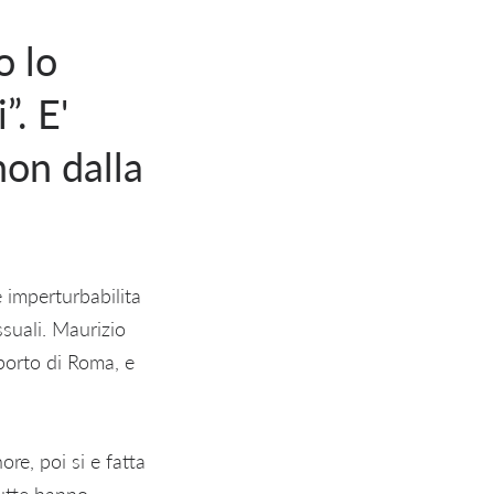
o lo
”. E'
non dalla
 imperturbabilita
ssuali. Maurizio
pporto di Roma, e
re, poi si e fatta
Tutte hanno