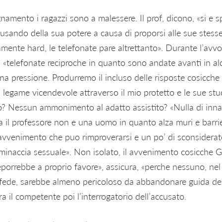
namento i ragazzi sono a malessere. Il prof, dicono, «si e s
usando della sua potere a causa di proporsi alle sue stesse 
amente hard, le telefonate pare altrettanto». Durante l’avvo
di «telefonate reciproche in quanto sono andate avanti in 
a pressione. Produrremo il incluso delle risposte cosicch
un legame vicendevole attraverso il mio protetto e le sue s
? Nessun ammonimento al adatto assistito? «Nulla di innatu
 il professore non e una uomo in quanto alza muri e barrie
a avvenimento che puo rimproverarsi e un po’ di sconsidera
inaccia sessuale». Non isolato, il avvenimento cosicche 
deporrebbe a proprio favore», assicura, «perche nessuno, ne
ede, sarebbe almeno pericoloso da abbandonare guida del
 il competente poi l’interrogatorio dell’accusato.