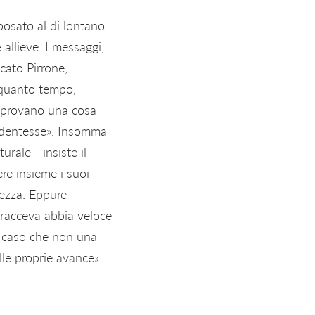
posato al di lontano
allieve. I messaggi,
cato Pirrone,
alquanto tempo,
e provano una cosa
tudentesse». Insomma
rale - insiste il
re insieme i suoi
tezza. Eppure
Gracceva abbia veloce
l caso che non una
le proprie avance».