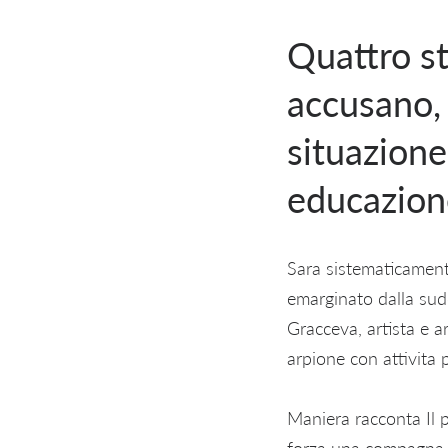
Quattro s
accusano, l
situazione
educazion
Sara sistematicament
emarginato dalla sudd
Gracceva, artista e ar
arpione con attivita 
Maniera racconta Il p
forza una compagna e