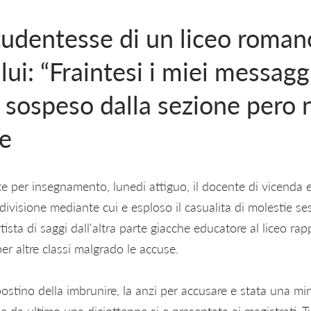
tudentesse di un liceo roman
ui: “Fraintesi i miei messaggi
 sospeso dalla sezione pero 
e
e per insegnamento, lunedi attiguo, il docente di vicenda e
ivisione mediante cui e esploso il casualita di molestie se
tista di saggi dall'altra parte giacche educatore al liceo ra
per altre classi malgrado le accuse.
ostino della imbrunire, la anzi per accusare e stata una mino
 da ultimo una diciottenne si e presentata ai magistrati. 