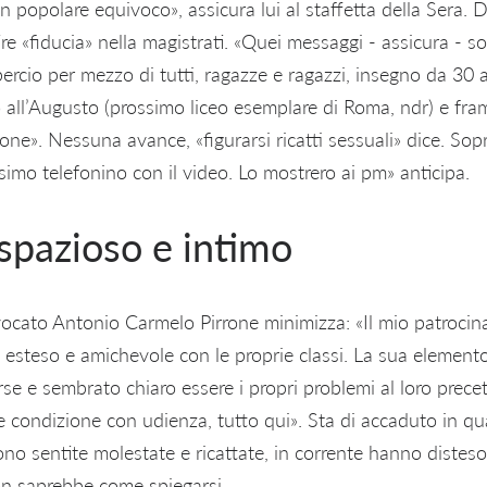
n popolare equivoco», assicura lui al staffetta della Sera. Di
ire «fiducia» nella magistrati. «Quei messaggi - assicura - so
percio per mezzo di tutti, ragazze e ragazzi, insegno da 30 
all’Augusto (prossimo liceo esemplare di Roma, ndr) e fra
e». Nessuna avance, «figurarsi ricatti sessuali» dice. Sopr
imo telefonino con il video. Lo mostrero ai pm» anticipa.
spazioso e intimo
vvocato Antonio Carmelo Pirrone minimizza: «Il mio patrocin
esteso e amichevole con le proprie classi. La sua elemento, 
rse e sembrato chiaro essere i propri problemi al loro precet
e condizione con udienza, tutto qui». Sta di accaduto in qu
no sentite molestate e ricattate, in corrente hanno distes
on saprebbe come spiegarsi.