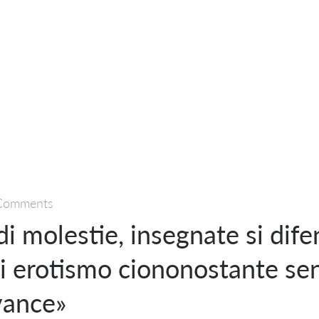
Comments
i molestie, insegnate si dife
di erotismo ciononostante se
vance»