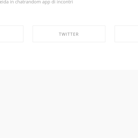
eida in
chatrandom app di incontri
TWITTER
EBOOK
SHARE ON TWITTER
SHA