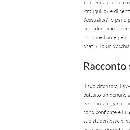
«L’intera episodio e u
«tranquillo» e di sent
Sessualita? Io parlo 
precedentemente ero 
vado mediante pension
chat: «Ho un vecchiss
Racconto 
Il suo difensore, l’a
pattuito un denuncia 
verso interrogarsi: fo
sono confidate e lui 
sue studentesse si so
giacche il docente n