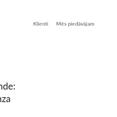
Klienti
Mēs piedāvājam
nde:
nza